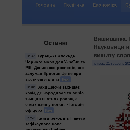
Головна
Політика
Економіка
С
Вишиванка. 
Останні
Науковиця н
вишиту соро
Турецька блокада
16:32
Чорного моря для України та
четвер, 21 травень 20
РФ: Денисенко розповів, що
задумав Ердоган Це не про
закінчення війни
Блог
Захищаючи захищає
16:06
край, де народився та виріс,
знищив шістьох росіян, а
сімох взяв у полон. - Історія
офіцера
Блог
Книги рекордів Гіннеса
15:52
зафіксувала нове
досягнення: Індійка