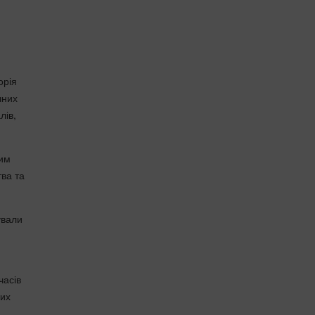
орія
чних
лів,
ким
ва та
ували
часів
них