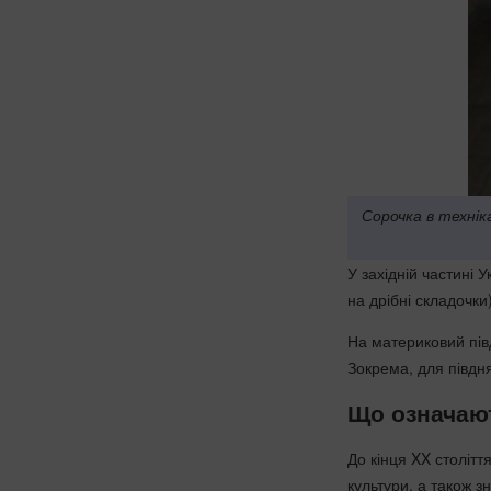
Сорочка в технік
У західній частині
на дрібні складочки)
На материковий пів
Зокрема, для півдн
Що означаю
До кінця XX столітт
культури, а також з