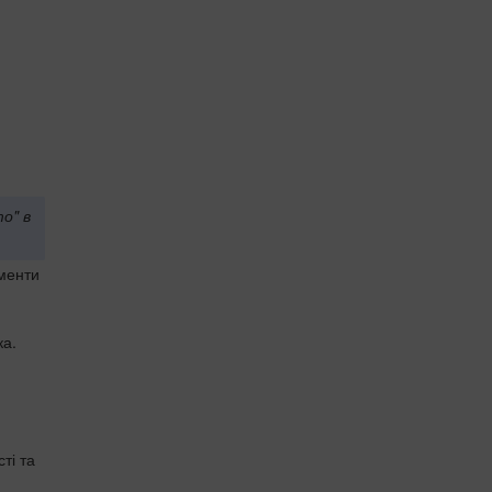
о" в
аменти
ка.
ті та