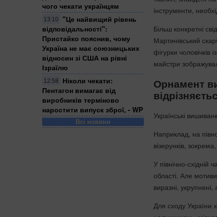
чого чекати українцям
інструменти, необх
"Це найвищий рівень
13:10
відповідальності":
Більш конкретні сві
Пристайко пояснив, чому
Мартинівський скарб
Україна не має союзницьких
фігурки чоловічків 
відносин зі США на рівні
майстри зображува
Ізраїлю
Ніколи чекати:
Орнамент ви
12:58
Пентагон вимагає від
відрізняєть
виробників терміново
наростити випуск зброї, - WP
Українські вишиванк
Всі новини
Наприклад, на півно
візерунків, зокрема,
У північно-східній ч
області. Але мотив
виразні, укрупнені, а
Для сходу України 
наличником - місце