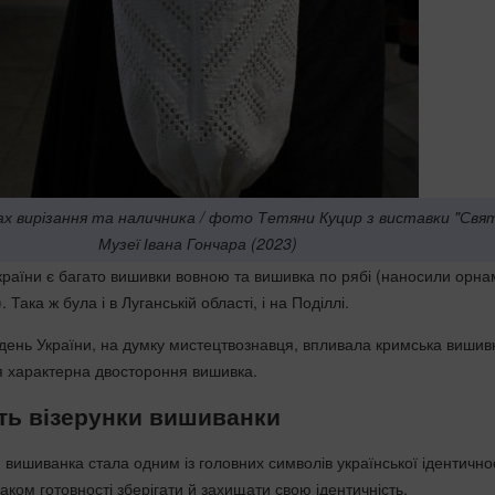
ах вирізання та наличника / фото Тетяни Куцир з виставки "Свят
Музеї Івана Гончара (2023)
 України є багато вишивки вовною та вишивка по рябі (наносили орн
. Така ж була і в Луганській області, і на Поділлі.
день України, на думку мистецтвознавця, впливала кримська вишив
я характерна двостороння вишивка.
ть візерунки вишиванки
я вишиванка стала одним із головних символів української ідентичнос
наком готовності зберігати й захищати свою ідентичність.