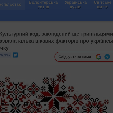
Волонтерська
Українська
Світське
успільство
сотня
кухня
життя
Культурний код, закладений ще трипільцями
азвала кілька цікавих факторів про українсь
чку
Twitter
26, 9:47
Слідкуйте за нами