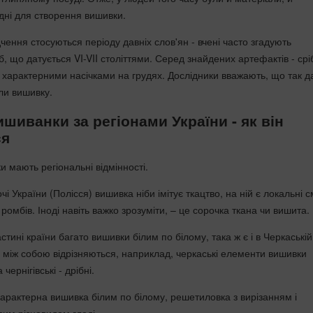
ідні для створення вишивки.
дчення стосуються періоду давніх слов'ян - вчені часто згадують
, що датується VI-VII століттями. Серед знайдених артефактів - срі
із характерними насічками на грудях. Дослідники вважають, що так д
ли вишивку.
шиванки за регіонами України - як він
ся
и мають регіональні відмінності.
чі України (Полісся) вишивка ніби імітує ткацтво, на ній є локальні с
 ромбів. Іноді навіть важко зрозуміти, – це сорочка ткана чи вишита.
астині країни багато вишивки білим по білому, така ж є і в Черкаській
и між собою відрізняються, наприклад, черкаські елементи вишивки
 чернігівські - дрібні.
характерна вишивка білим по білому, решетиловка з вирізанням і
вим різновидом гладі.