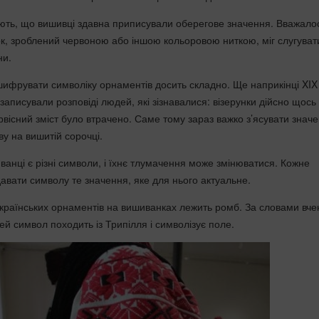
ють, що вишивці здавна приписували оберегове значення. Вважало
бок, зроблений червоною або іншою кольоровою ниткою, міг слугуват
ни.
зшифрувати
символіку
орнаментів досить складно. Ще наприкінці XIX
записували розповіді людей, які зізнавалися: візерунки дійсно щось
рвісний зміст було втрачено. Саме тому зараз важко з’ясувати знач
ву на вишитій сорочці.
ванці є різні символи, і їхнє тлумачення може змінюватися. Кожне
авати символу те значення, яке для нього актуальне.
 українських орнаментів на вишиванках лежить
ромб
. За словами вче
й символ походить із Трипілля і символізує поле.