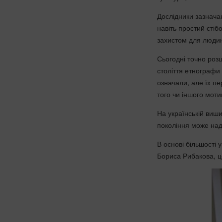
Дослідники зазнача
навіть простий сті
захистом для люди
Сьогодні точно ро
століття етнографи 
означали, але їх пе
того чи іншого моти
На українській виши
покоління може над
В основі більшості
Бориса Рибакова, це