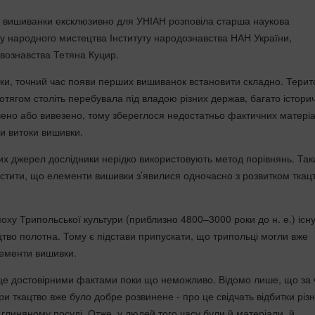
о вишиванки ексклюзивно для УНІАН розповіла старша наукова
ілу народного мистецтва Інституту народознавства НАН України,
вознавства Тетяна Куцир.
ки, точний час появи перших вишиванок встановити складно. Терит
отягом століть перебувала під владою різних держав, багато істори
чено або вивезено, тому збереглося недостатньо фактичних матеріа
и витоки вишивки.
мих джерел дослідники нерідко використовують метод порівнянь. Та
тити, що елементи вишивки з’явилися одночасно з розвитком ткацт
оху Трипольської культури (приблизно 4800–3000 роки до н. е.) існ
цтво полотна. Тому є підстави припускати, що трипольці могли вже
ементи вишивки.
це достовірними фактами поки що неможливо. Відомо лише, що за 
ри ткацтво вже було добре розвинене - про це свідчать відбитки різ
 глиняному посуді. Отже, у людей того часу були й матеріали, й