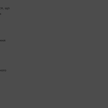
ся, що
и
ення
ного