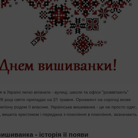
 в Україні легко впізнати - вулиці, школи та офіси "розквітають"
6 році свято припадає на
21 травня
. Орнамент на сорочці може
 регіону родом її власник. Українська вишиванка - це не просто одяг,
, вишита хрестиком і передана з покоління в покоління, зазначають
ишиванка - історія її появи