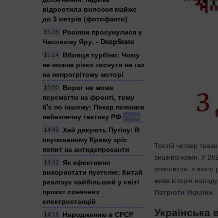
відростила волосся майже
до 3 метрів (фотофакти)
Росіяни просунулися у
15:38
Часовому Яру, - DeepState
Вбивця турбіни: Чому
15:14
не можна різко тиснути на газ
на непрогрітому моторі
Ворог не може
15:00
перемогти на фронті, тому
б'є по іншому: Пекар пояснив
небезпечну тактику РФ
Блог
Хай дякують Путіну: В
14:46
окупованому Криму зріс
Третій четвер травня
попит на антидепресанти
вишиванками. У 202
Як ефективно
14:32
розповісти, з якого
використати пустелю: Китай
жива історія народу
реалізує найбільший у світі
проєкт сонячних
Патріоти України
.
електростанцій
Українська в
Народженим в СРСР
14:18