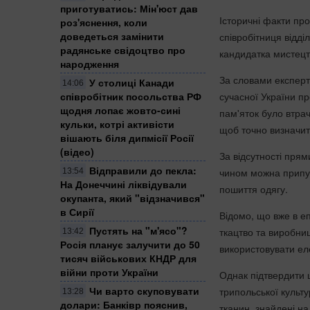
приготуватись: Мін'юст дав
Історичні факти пр
роз'яснення, коли
доведеться замінити
співробітниця відд
радянське свідоцтво про
кандидатка мистецт
народження
За словами експерт
У столиці Канади
14:06
співробітник посольства РФ
сучасної України пр
щодня лопає жовто-сині
пам'яток було втра
кульки, котрі активісти
щоб точно визначит
вішають біля дипмісії Росії
(відео)
За відсутності пря
Відправили до пекла:
чином можна припус
13:54
На Донеччині ліквідували
пошиття одягу.
окупанта, який "відзначився"
в Сирії
Відомо, що вже в еп
Пустять на "м'ясо"?
ткацтво та виробни
13:42
Росія планує залучити до 50
використовувати ел
тисяч військових КНДР для
війни проти України
Однак підтвердити 
Чи варто скуповувати
трипольської культу
13:28
долари: Банківр пояснив,
тканин, знайдені на