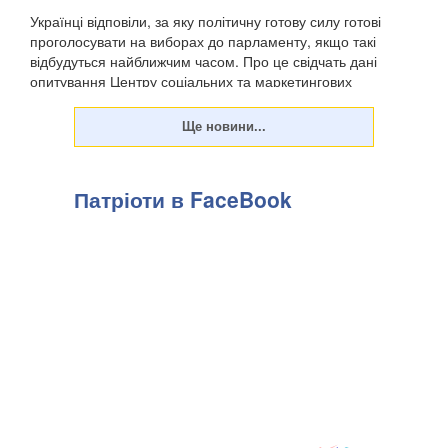
Українці відповіли, за яку політичну готову силу готові
проголосувати на виборах до парламенту, якщо такі
відбудуться найближчим часом. Про це свідчать дані
опитування Центру соціальних та маркетингових
досліджень "СОЦИС", передають Патріоти України. Т...
Патріоти в FaceBook