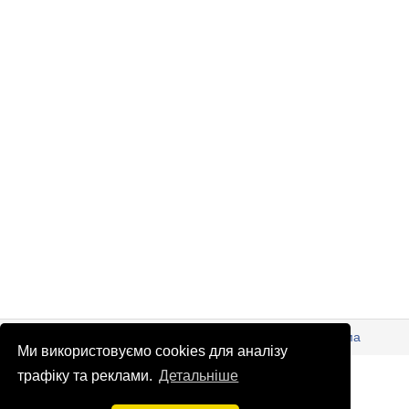
© Патріоти України 2026
Правова інформація
Реклама
Ми використовуємо cookies для аналізу
info
@
patrioty.org.ua
трафіку та реклами.
Детальніше