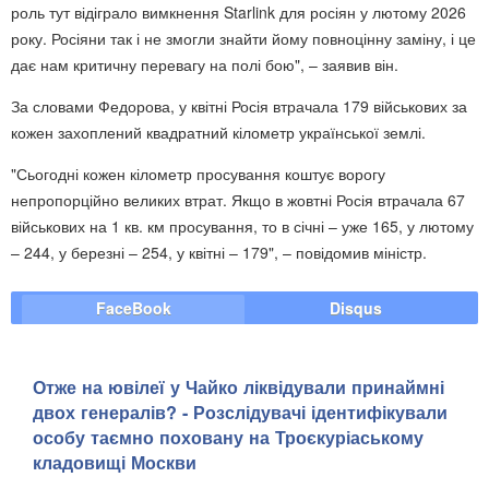
роль тут відіграло вимкнення Starlink для росіян у лютому 2026
року. Росіяни так і не змогли знайти йому повноцінну заміну, і це
дає нам критичну перевагу на полі бою", – заявив він.
За словами Федорова, у квітні Росія втрачала 179 військових за
кожен захоплений квадратний кілометр української землі.
"Сьогодні кожен кілометр просування коштує ворогу
непропорційно великих втрат. Якщо в жовтні Росія втрачала 67
військових на 1 кв. км просування, то в січні – уже 165, у лютому
– 244, у березні – 254, у квітні – 179", – повідомив міністр.
FaceBook
Disqus
Отже на ювілеї у Чайко ліквідували принаймні
двох генералів? - Розслідувачі ідентифікували
особу таємно поховану на Троєкуріаському
кладовищі Москви