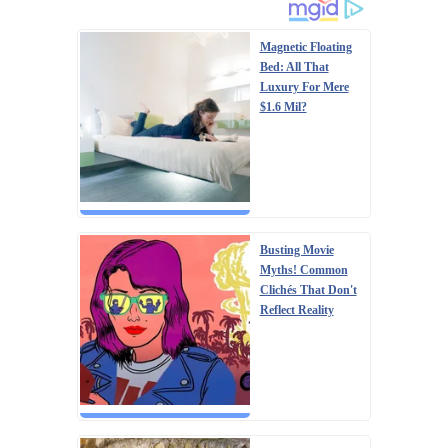
Magnetic Floating
Bed: All That
Luxury For Mere
$1.6 Mil?
Busting Movie
Myths! Common
Clichés That Don't
Reflect Reality