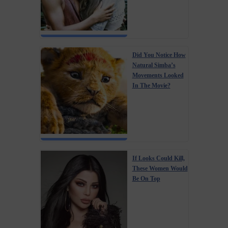
Did You Notice How
Natural Simba’s
Movements Looked
In The Movie?
If Looks Could Kill,
These Women Would
Be On Top