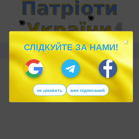
×
СЛІДКУЙТЕ ЗА НАМИ!
не цікавить
вже підписаний