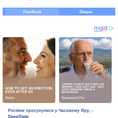
FaceBook
Disqus
Росіяни просунулися у Часовому Яру, -
DeepState