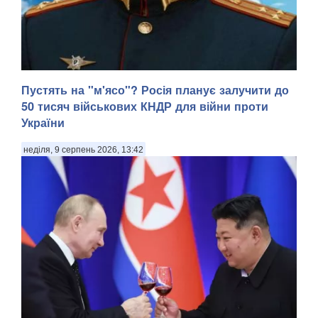
Пустять на "м'ясо"? Росія планує залучити до
50 тисяч військових КНДР для війни проти
України
неділя, 9 серпень 2026, 13:42
У Донецькій області українська армія ліквідувала
російського офіцера, полковника ЗС РФ Сергія Хвалова.
Ворожий військовий раніше двічі служив у Сирії, сприяючи
диктаторському режиму Башара Асада, передають
Патріоти України. Про це повідомив військовосл...