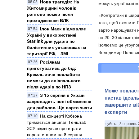
Нова трагедія: На
08:03
можуть українські к
Житомирщині чоловік
раптово помер після
«Контратаки в ширш
проходженння ВЛК
того, щоб охопити П
Ілон Маск відмовляє
варто нарощувати н
07:54
Україні у використанні
на 20–30 кілометрів
Starlink для ударів по
ізолюємо це угрупо
балістичних установках на
Володимир Полеви
території РФ, - ЗМІ
Росіянам
07:36
приготуватись до бід:
Кремль хоче послабити
вимоги до авіапального
після ударів по НПЗ
Може покласт
З 15 серпня в Україні
07:27
настав ідеал
запровадять нові обмеження
завершити вій
для рибалок. Що варто знати
експерти
На концерті Кобзона
07:10
тримається аншлаг: Генштаб
субота, 8 серпень 
ЗСУ відзвітував про втрати
ворога станом на 8 серпня