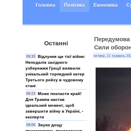
Головна
Політика
Економіка
С
Передумова 
Останні
Сили оборон
Відлуння ще тієї війни:
четвер, 21 травень 20
09:35
Неподалік західного
узбережжя Греції виявили
унікальний торпедний катер
Третього рейху в чудовому
стані
Може покласти край!
09:23
Для Трампа настав
ідеальний момент, щоб
завершити війну в Україні, -
експерти
Звуки дощу
09:06
прискорюють проростання