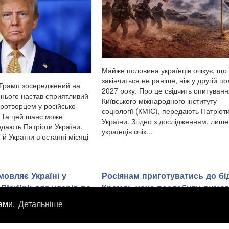
Майже половина українців очікує, що 
закінчиться не раніше, ніж у другій по
 Трамп зосереджений на
2027 року. Про це свідчить опитуван
я нього настав сприятливий
Київського міжнародного інституту
ротворцем у російсько-
соціології (КМІС), передають Патріот
і. Та цей шанс може
України. Згідно з дослідженням, лиш
едають Патріоти України.
українців очік...
 й України в останні місяці
мовляє Україні у
Росіянам приготуватись до бі
Starlink для ударів по
Кремль хоче послабити вимог
установках на
авіапального після ударів по
лами.
Детальніше
 - ЗМІ
субота, 8 серпень 2026, 7:36