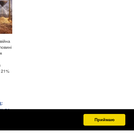
війна
ловині
ня
и
е 21%
д:
и до
 НПЗ
Приймаю