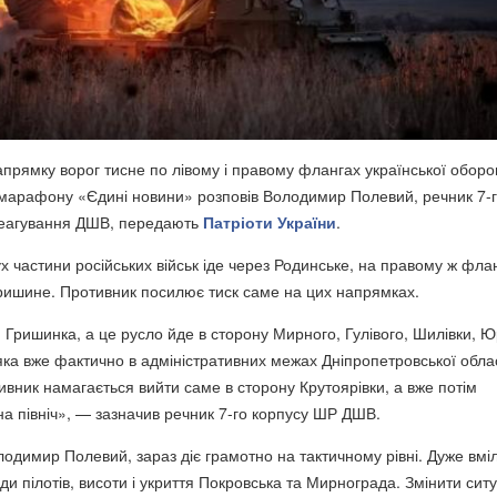
прямку ворог тисне по лівому і правому флангах української оборо
емарафону «Єдині новини» розповів Володимир Полевий, речник 7-
реагування ДШВ,
передають
Патріоти України
.
х частини російських військ іде через Родинське, на правому ж флан
ишине. Противник посилює тиск саме на цих напрямках.
 Гришинка, а це русло йде в сторону Мирного, Гулівого, Шилівки, Юр
яка вже фактично в адміністративних межах Дніпропетровської област
ивник намагається вийти саме в сторону Крутоярівки, а вже потім
на північ», — зазначив речник 7-го корпусу ШР ДШВ.
лодимир Полевий, зараз діє грамотно на тактичному рівні. Дуже вмі
и пілотів, висоти і укриття Покровська та Мирнограда. Змінити сит