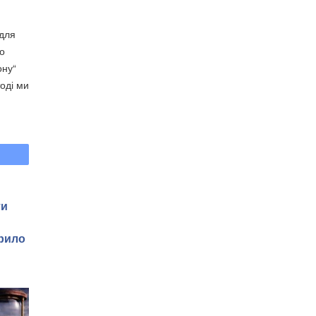
 для
го
ону“
тоді ми
ти
рило