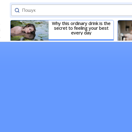
Why this ordinary drink is the
secret to feeling your best
every day
Детальніше