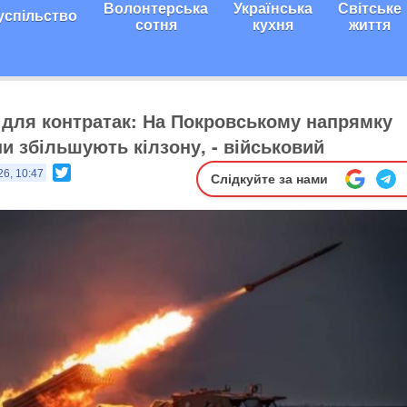
Волонтерська
Українська
Світське
успільство
сотня
кухня
життя
для контратак: На Покровському напрямку
и збільшують кілзону, - військовий
Twitter
26, 10:47
Слідкуйте за нами