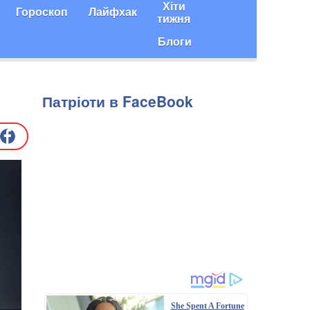
Хіти
Гороскоп
Лайфхак
тижня
Блоги
Патріоти в FaceBook
She Spent A Fortune