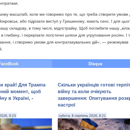
онтратаки.
ому масштабі, коли ми говоримо про те, що треба створити умови
окровськ, або підрізати виступ у Гришиному, мають сенс. І для цьо
ашу складову, в тому числі, мідлстрайку. Щоб поглибити нашу „кілз
 в глибину, і перерізати логістичні шляхи для угруповання росіян. І 
вання, і створимо умови для контратакувальних дій», — резюмував
й.
FaceBook
Disqus
и край! Для Трампа
Скільки українців готові терпі
ьний момент, щоб
війну та коли очікують
ну в Україні, -
завершення: Опитування розк
настрої
2026, 9:23
субота, 8 серпень 2026, 8:21