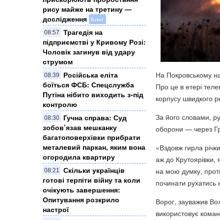
рису майже на третину —
дослідження
Блог
Трагедія на
08:57
підприємстві у Кривому Розі:
Чоловік загинув від удару
струмом
На Покровському на
Російська еліта
08:39
боїться ФСБ: Спецслужба
Про це в етері тел
Путіна нібито виходить з-під
корпусу швидкого 
контролю
За його словами, ру
Гучна справа: Суд
08:30
зобов’язав мешканку
оборони — через Гр
багатоповерхівки прибрати
металевий паркан, яким вона
«Вздовж гирла річки
огородила квартиру
аж до Крутоярівки, 
Скільки українців
на мою думку, прот
08:21
готові терпіти війну та коли
починати рухатись 
очікують завершення:
Опитування розкрило
Ворог, зауважив Во
настрої
використовує команд