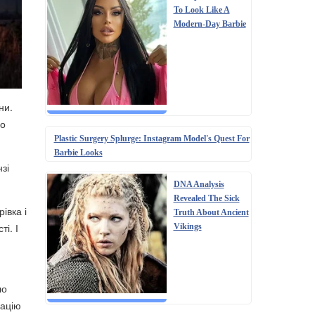
To Look Like A
Modern-Day Barbie
ни.
го
Plastic Surgery Splurge: Instagram Model's Quest For
Barbie Looks
зі
DNA Analysis
Revealed The Sick
івка і
Truth About Ancient
і. І
Vikings
ло
уацію