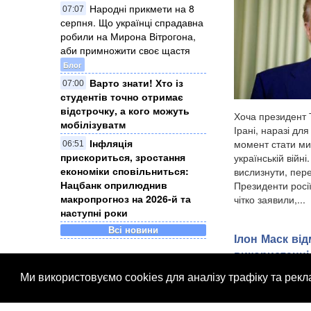
Народні прикмети на 8
07:07
серпня. Що українці спрадавна
робили на Мирона Вітрогона,
аби примножити своє щастя
Блог
Варто знати! Хто із
07:00
студентів точно отримає
відстрочку, а кого можуть
Хоча президент
мобілізуватм
Ірані, наразі дл
Інфляція
момент стати ми
06:51
прискориться, зростання
українській війн
економіки сповільниться:
вислизнути, пер
Нацбанк оприлюднив
Президенти росії
макропрогноз на 2026-й та
чітко заявили,...
наступні роки
Всі новини
Ілон Маск від
використанні 
балістичних 
Ми використовуємо cookies для аналізу трафіку та рек
території РФ,