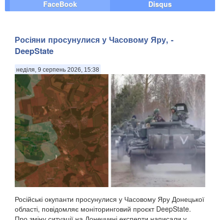
FaceBook
Disqus
Росіяни просунулися у Часовому Яру, -
DeepState
неділя, 9 серпень 2026, 15:38
Російські окупанти просунулися у Часовому Яру Донецької
області, повідомляє моніторинговий проєкт DeepState.
Про зміну ситуації на Донеччині експерти написали у