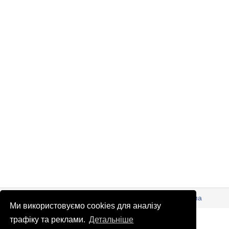
© Патріоти України 2026
Правова інформація
Реклама
Ми використовуємо cookies для аналізу
info
@
patrioty.org.ua
трафіку та реклами.
Детальніше