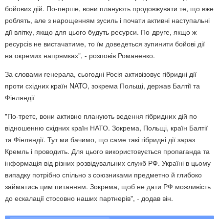
бойових дій. По-перше, вони планують продовжувати те, що вже
роблять, але з нарощенням зусиль і почати активні наступальні
дії влітку, якщо для цього будуть ресурси. По-друге, якщо ж
ресурсів не вистачатиме, то їм доведеться зупинити бойові дії
на окремих напрямках", - розповів Романенко.
За словами генерала, сьогодні Росія активізовує гібридні дії
проти східних країн NATO, зокрема Польщі, держав Балтії та
Фінляндії
"По-третє, вони активно планують ведення гібридних дій по
відношенню східних країн НАТО. Зокрема, Польщі, країн Балтії
та Фінляндії. Тут ми бачимо, що саме такі гібридні дії зараз
Кремль і проводить. Для цього використовується пропаганда та
інформація від різних розвідувальних служб РФ. Україні в цьому
випадку потрібно спільно з союзниками предметно й глибоко
займатись цим питанням. Зокрема, щоб не дати РФ можливість
до ескалації стосовно наших партнерів", - додав він.