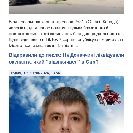
Біля посольства країни-агресора Росії в Оттаві (Канада)
чоловік щодня лопає повітряні кульки блакитного й
жовтого кольорів, які залишають біля диппредставництва.
Відповідне відео в TikTok 7 серпня опублікував користувач
Izigazumba, зазначають Патріоти ...
Відправили до пекла: На Донеччині ліквідували
окупанта, який "відзначився" в Сирії
неділя, 9 серпень 2026, 13:54