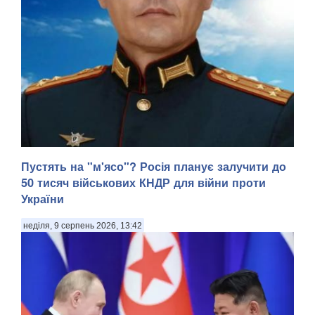
Пустять на "м'ясо"? Росія планує залучити до
50 тисяч військових КНДР для війни проти
України
неділя, 9 серпень 2026, 13:42
У Донецькій області українська армія ліквідувала
російського офіцера, полковника ЗС РФ Сергія Хвалова.
Ворожий військовий раніше двічі служив у Сирії, сприяючи
диктаторському режиму Башара Асада, передають