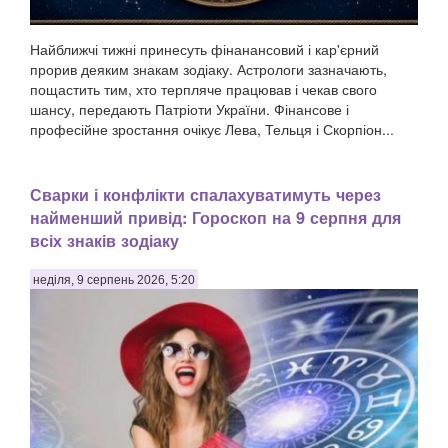
Найближчі тижні принесуть фінанансовий і кар'єрний
прорив деяким знакам зодіаку. Астрологи зазначають,
пощастить тим, хто терпляче працював і чекав свого
шансу, передають Патріоти України. Фінансове і
професійне зростання очікує Лева, Тельця і Скорпіон...
Сварки і конфлікти спалахуватимуть через
найменший привід: Гороскоп на 9 серпня для
всіх знаків зодіаку
неділя, 9 серпень 2026, 5:20