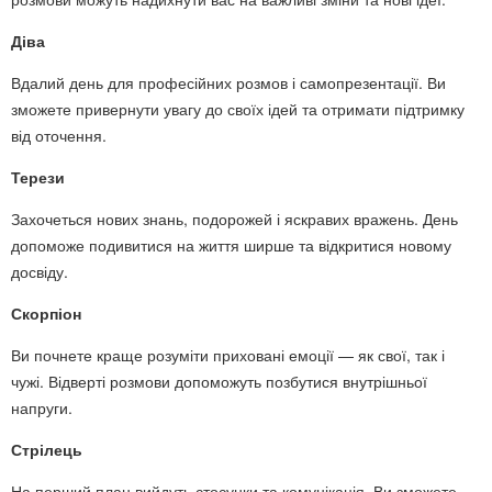
Діва
Вдалий день для професійних розмов і самопрезентації. Ви
зможете привернути увагу до своїх ідей та отримати підтримку
від оточення.
Терези
Захочеться нових знань, подорожей і яскравих вражень. День
допоможе подивитися на життя ширше та відкритися новому
досвіду.
Скорпіон
Ви почнете краще розуміти приховані емоції — як свої, так і
чужі. Відверті розмови допоможуть позбутися внутрішньої
напруги.
Стрілець
На перший план вийдуть стосунки та комунікація. Ви зможете