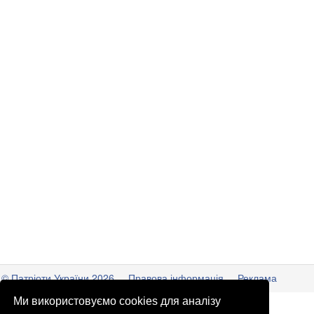
© Патріоти України 2026
Правова інформація
Реклама
Ми використовуємо cookies для аналізу
info
@
patrioty.org.ua