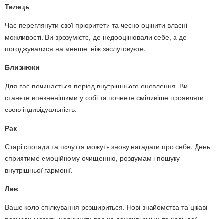
Телець
Час переглянути свої пріоритети та чесно оцінити власні
можливості. Ви зрозумієте, де недооцінювали себе, а де
погоджувалися на менше, ніж заслуговуєте.
Близнюки
Для вас починається період внутрішнього оновлення. Ви
станете впевненішими у собі та почнете сміливіше проявляти
свою індивідуальність.
Рак
Старі спогади та почуття можуть знову нагадати про себе. День
сприятиме емоційному очищенню, роздумам і пошуку
внутрішньої гармонії.
Лев
Ваше коло спілкування розшириться. Нові знайомства та цікаві
розмови можуть надихнути вас на важливі зміни та нові ідеї.