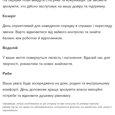
зрозуміти, хто дійсно заслуговує на вашу довіру та підтримку.
Козеріг
День сприятливий для наведення порядку в справах і перегляду
звичок. Варто відмовитися від зайвого контролю та знайти
баланс між роботою й відпочинком.
Водолій
У ваше життя повернуться легкість і натхнення. Вдалий час для
творчості, романтики та нових знайомств.
Риби
Ваша увага буде зосереджена на домі, родині та внутрішньому
комфорті. День допоможе краще зрозуміти власні емоційні
потреби та відновити душевну рівновагу.
Інформація, котра опублікована на цій сторінці не має стосунку до редакції порталу
patrioty.org.ua, всі права та відповідальність стосуються фізичних та юридичних осіб, котрі її
оприлюднили.