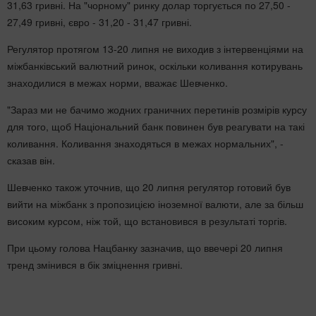
31,63 гривні. На "чорному" ринку долар торгується по 27,50 -
27,49 гривні, євро - 31,20 - 31,47 гривні.
Регулятор протягом 13-20 липня не виходив з інтервенціями на
міжбанківський валютний ринок, оскільки коливання котирувань
знаходилися в межах норми, вважає Шевченко.
"Зараз ми не бачимо жодних граничних перетинів розмірів курсу
для того, щоб Національний банк повинен був реагувати на такі
коливання. Коливання знаходяться в межах нормальних", -
сказав він.
Шевченко також уточнив, що 20 липня регулятор готовий був
вийти на міжбанк з пропозицією іноземної валюти, але за більш
високим курсом, ніж той, що встановився в результаті торгів.
При цьому голова Нацбанку зазначив, що ввечері 20 липня
тренд змінився в бік зміцнення гривні.