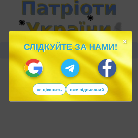
×
СЛІДКУЙТЕ ЗА НАМИ!
не цікавить
вже підписаний