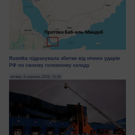
Rozetka підрахувала збитки від нічних ударів
Судноплавство через Баб-ель-Мандебську протоку, яка є
РФ по своєму головному складу
одним із ключових морських торговельних вузлів, суттєво
скоротилося порівняно з попереднім днем. Про це
четвер, 6 серпень 2026, 15:00
свідчать дані моніторингу судноплавства, передають
Патріоти України з посиланням на Reuters. 5...