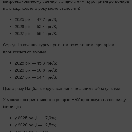
макроекономічному сценарії. Згідно з ним, курс гривні до долара
на кінець кожного року може становити:
2025 рік — 47,7 грн/$;
2026 рік — 52,4 грн/$;
2027 рік — 55,1 грн/$.
Середні значення курсу протягом року, за цим сценарієм,
прогнозуються такими:
2025 рік — 45,3 грн/$;
2026 рік — 50,6 грн/$;
2027 рік — 54,1 грн/$.
Цього разу Нацбанк керувався лише власними обрахунками.
У межах несприятливого сценарію НБУ прогнозує значно вищу
інфляцію:
у 2025 році — 17,9%;
у 2026 році — 12,5%;
у 2027 році — 6%.