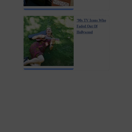
’90s TV Icons Who
Faded Out Of
Hollywood