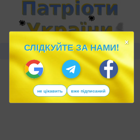
×
СЛІДКУЙТЕ ЗА НАМИ!
не цікавить
вже підписаний