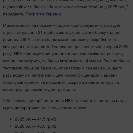
оцінки стійкості банків і банківської системи України у 2025 році",
передають
Патріоти України
.
Макроекономічні показники, що використовуватимуться для
стрес-тестування 21 найбільшого українського банку (на які
припадає 90% активів банківської системи), розроблені та
викладені в методології. Тестування розпочнеться в червні 2025
року. НБУ сформує припущення щодо економічного розвитку
країни і перевірить, як банки витримають ці умови. Раніше банки
тестували лише за базовим, сприятливим сценарієм, а цього
разу додано й негативний. Для кожного сценарію Нацбанк
обрахував економічні показники, зокрема валютний курс та
інфляцію, що важливо для громадян.
У базовому сценарії постанови НБУ вказані такі прогнози щодо
курсу долар/гривня на кінець кожного року:
2025 рік — 44,5 грн/$;
2026 рік — 46,3 грн/$;