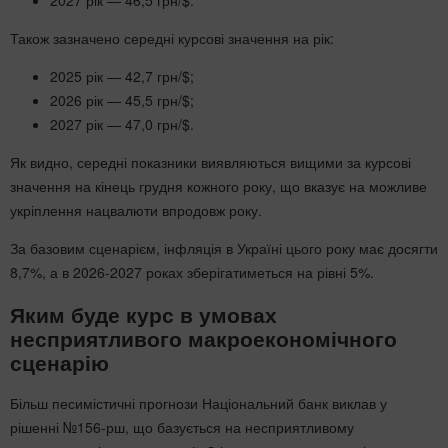
2027 рік — 46,5 грн/$.
Також зазначено середні курсові значення на рік:
2025 рік — 42,7 грн/$;
2026 рік — 45,5 грн/$;
2027 рік — 47,0 грн/$.
Як видно, середні показники виявляються вищими за курсові
значення на кінець грудня кожного року, що вказує на можливе
укріплення нацвалюти впродовж року.
За базовим сценарієм, інфляція в Україні цього року має досягти
8,7%, а в 2026-2027 роках зберігатиметься на рівні 5%.
Яким буде курс в умовах
несприятливого макроекономічного
сценарію
Більш песимістичні прогнози Національний банк виклав у
рішенні №156-рш, що базується на несприятливому