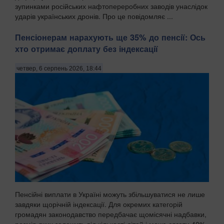
зупинками російських нафтопереробних заводів унаслідок
ударів українських дронів. Про це повідомляє ...
Пенсіонерам нарахують ще 35% до пенсії: Ось
хто отримає доплату без індексації
четвер, 6 серпень 2026, 18:44
Пенсійні виплати в Україні можуть збільшуватися не лише
завдяки щорічній індексації. Для окремих категорій
громадян законодавство передбачає щомісячні надбавки,
розмір яких залежить від кількості дітей і може сягати 40%