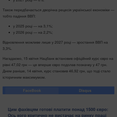
Також передбачається дворічна рецесія української економіки —
тобто падіння ВВП:
у 2025 році — на 3,1%;
у 2026 році — на 2,2%;
Відновлення можливе лише у 2027 році — зростання ВВП на
3,3%.
Нагадаємо, 15 квітня Нацбанк встановив офіційний курс євро на
рівні 47,02 грн — це вперше євро подолав позначку у 47 грн.
Днем раніше, 14 квітня, курс становив 46,92 грн, що тоді стало
історичним максимумом.
FaceBook
Disqus
Цим фахівцям готові платити понад 1500 євро:
Ось кого критично не вистачає на ринку праці