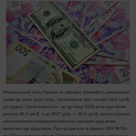
Національний банк України не відкидає можливість девальвації
гривні до кінця цього року, прогнозуючи курс на рівні 44,5 грн/$
до грудня. Також очікується, що до кінця 2026 року курс може
досягти 46,3 грн/$, а до 2027 року — 46,5 грн/$, проте в умовах
несприятливого макроекономічного сценарію курс може
змінитись ще відчутніше. Про це йдеться в рішенні НБУ №156-
рш "Про внесення змін до Технічного завдання для здійснення