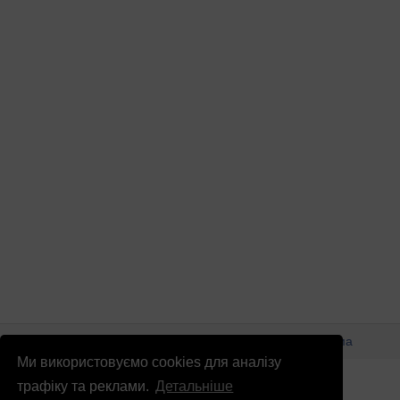
© Патріоти України 2026
Правова інформація
Реклама
Ми використовуємо cookies для аналізу
info
@
patrioty.org.ua
трафіку та реклами.
Детальніше