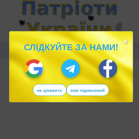
×
СЛІДКУЙТЕ ЗА НАМИ!
не цікавить
вже підписаний