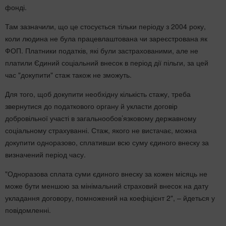
фонді.
Там зазначили, що це стосується тільки періоду з 2004 року,
коли людина не була працевлаштована чи зареєстрована як
ФОП. Платники податків, які були застрахованими, але не
платили Єдиний соціальний внесок в період дії пільги, за цей
час "докупити" стаж також не зможуть.
Для того, щоб докупити необхідну кількість стажу, треба
звернутися до податкового органу й укласти договір
добровільної участі в загальнообов’язковому державному
соціальному страхуванні. Стаж, якого не вистачає, можна
докупити одноразово, сплативши всю суму єдиного внеску за
визначений період часу.
"Одноразова сплата суми єдиного внеску за кожен місяць не
може бути меншою за мінімальний страховий внесок на дату
укладання договору, помножений на коефіцієнт 2", – йдеться у
повідомленні.