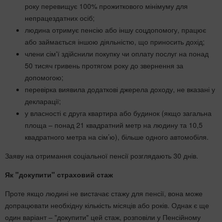
року перевищує 100% прожиткового мінімуму для
непрацездатних осіб;
людина отримує пенсію або іншу соцдопомогу, працює
або займається іншою діяльністю, що приносить дохід;
члени сім'ї здійснили покупку чи оплату послуг на понад
50 тисяч гривень протягом року до звернення за
допомогою;
перевірка виявила додаткові джерела доходу, не вказані у
декларації;
у власності є друга квартира або будинок (якщо загальна
площа – понад 21 квадратний метр на людину та 10,5
квадратного метра на сім’ю), більше одного автомобіля.
Заяву на отримання соціальної пенсії розглядають 30 днів.
Як "докупити" страховий стаж
Проте якщо людині не вистачає стажу для пенсії, вона може
допрацювати необхідну кількість місяців або років. Однак є ще
один варіант – "докупити" цей стаж, розповіли у Пенсійному