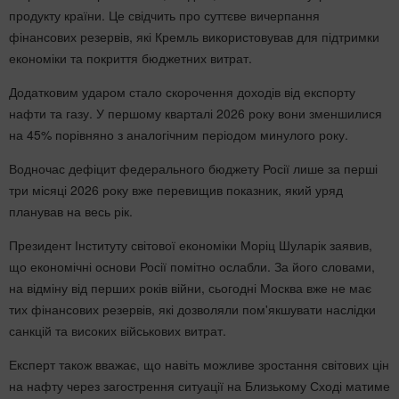
продукту країни. Це свідчить про суттєве вичерпання
фінансових резервів, які Кремль використовував для підтримки
економіки та покриття бюджетних витрат.
Додатковим ударом стало скорочення доходів від експорту
нафти та газу. У першому кварталі 2026 року вони зменшилися
на 45% порівняно з аналогічним періодом минулого року.
Водночас дефіцит федерального бюджету Росії лише за перші
три місяці 2026 року вже перевищив показник, який уряд
планував на весь рік.
Президент Інституту світової економіки Моріц Шуларік заявив,
що економічні основи Росії помітно ослабли. За його словами,
на відміну від перших років війни, сьогодні Москва вже не має
тих фінансових резервів, які дозволяли пом'якшувати наслідки
санкцій та високих військових витрат.
Експерт також вважає, що навіть можливе зростання світових цін
на нафту через загострення ситуації на Близькому Сході матиме