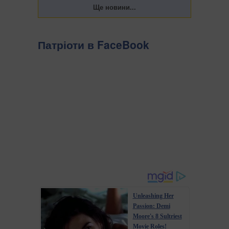
Патріоти в FaceBook
Unleashing Her
Passion: Demi
Moore's 8 Sultriest
Movie Roles!