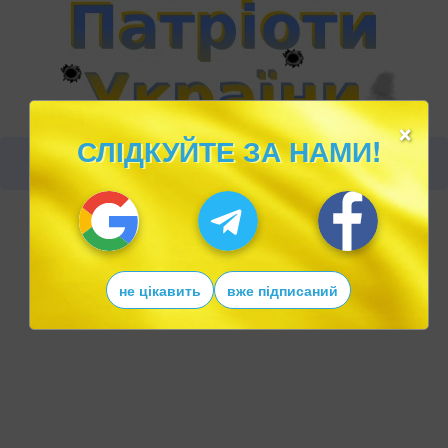
×
СЛІДКУЙТЕ ЗА НАМИ!
не цікавить
вже підписаний