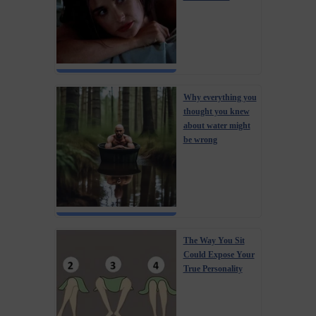
Why everything you
thought you knew
about water might
be wrong
The Way You Sit
Could Expose Your
True Personality