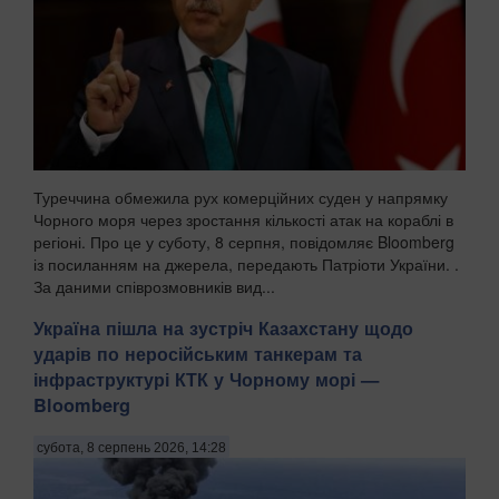
Туреччина обмежила рух комерційних суден у напрямку
Чорного моря через зростання кількості атак на кораблі в
регіоні. Про це у суботу, 8 серпня, повідомляє Bloomberg
із посиланням на джерела, передають Патріоти України. .
За даними співрозмовників вид...
Україна пішла на зустріч Казахстану щодо
ударів по неросійським танкерам та
інфраструктурі КТК у Чорному морі —
Bloomberg
субота, 8 серпень 2026, 14:28