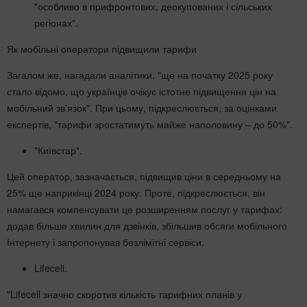
"особливо в прифронтових, деокупованих і сільських
регіонах".
Як мобільні оператори підвищили тарифи
Загалом же, нагадали аналітики, "ще на початку 2025 року
стало відомо, що українців очікує істотне підвищення цін на
мобільний зв'язок". При цьому, підкреслюється, за оцінками
експертів, "тарифи зростатимуть майже наполовину – до 50%".
"Київстар".
Цей оператор, зазначається, підвищив ціни в середньому на
25% ще наприкінці 2024 року. Проте, підкреслюється, він
намагався компенсувати це розширенням послуг у тарифах:
додав більше хвилин для дзвінків, збільшив обсяги мобільного
Інтернету і запропонував безлімітні сервіси.
Lifecell.
"Lifecell значно скоротив кількість тарифних планів у