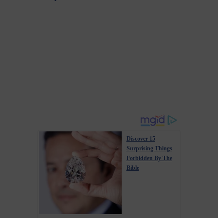
Discover 15
Surprising Things
Forbidden By The
Bible