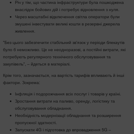
Річ у тім, що частина інфраструктури була пошкоджена
внаслідок бойових дій і потребує відновлення з нуля.
Через масштабні відключення світла оператори були
змушені інвестувати великі кошти в резервні джерела
живлення.
"Без цього забезпечити стабільний зв'язок у періоди блекаутів
було б неможливо. Це не неодноразові, а постійні витрати, які
потребують регулярного технічного обслуговування та
закупівель", – йдеться в матеріалі.
Крім того, зазначається, на вартість тарифів впливають й інші
фактори. Зокрема:
Інфляція і подорожчання всіх послуг і товарів у країні.
Зростання витрати на паливо, оренду, логістику та
обслуговування обладнання.
Необхідність модернізації обладнання та розширення
пропускної здатності.
Запускати 4G і підготовка до впровадження 5G –