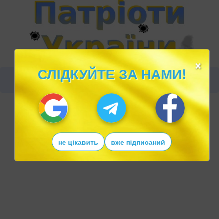
×
СЛІДКУЙТЕ ЗА НАМИ!
не цікавить
вже підписаний