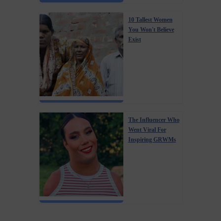
10 Tallest Women
You Won't Believe
Exist
The Influencer Who
Went Viral For
Inspiring GRWMs