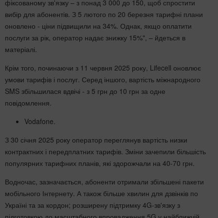
фіксованому зв'язку – з понад 3 000 до 150, щоб спростити
вибір для абонентів. З 5 лютого по 20 березня тарифні плани
оновлено - ціни підвищили на 34%. Однак, якщо оплатити
послуги за рік, оператор надає знижку 15%", – йдеться в
матеріалі.
Крім того, починаючи з 11 червня 2025 року, Lifecell оновлює
умови тарифів і послуг. Серед іншого, вартість міжнародного
SMS збільшилася вдвічі - з 5 грн до 10 грн за одне
повідомлення.
Vodafone.
З 30 січня 2025 року оператор переглянув вартість низки
контрактних і передплатних тарифів. Зміни зачепили більшість
популярних тарифних планів, які здорожчали на 40-70 грн.
Водночас, зазначається, абоненти отримали збільшені пакети
мобільного Інтернету. А також більше хвилин для дзвінків по
Україні та за кордон; розширену підтримку 4G-зв'язку з
підготовкою до масштабного впровадження 5G у найближчій