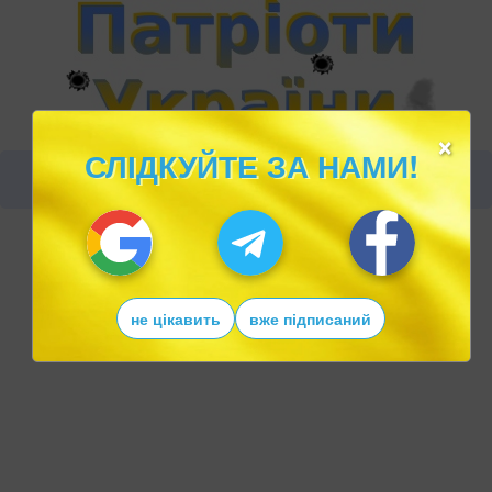
×
СЛІДКУЙТЕ ЗА НАМИ!
не цікавить
вже підписаний