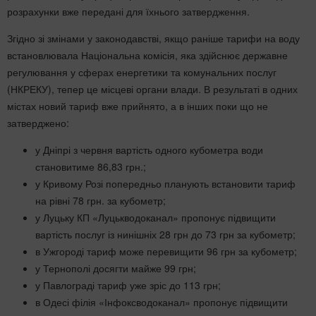
розрахунки вже передані для їхнього затвердження.
Згідно зі змінами у законодавстві, якщо раніше тарифи на воду
встановлювала Національна комісія, яка здійснює державне
регулювання у сферах енергетики та комунальних послуг
(НКРЕКУ), тепер це місцеві органи влади. В результаті в одних
містах новий тариф вже прийнято, а в інших поки що не
затверджено:
у Дніпрі з червня вартість одного кубометра води
становитиме 86,83 грн.;
у Кривому Розі попередньо планують встановити тариф
на рівні 78 грн. за кубометр;
у Луцьку КП «Луцькводоканал» пропонує підвищити
вартість послуг із нинішніх 28 грн до 73 грн за кубометр;
в Ужгороді тариф може перевищити 96 грн за кубометр;
у Тернополі досягти майже 99 грн;
у Павлограді тариф уже зріс до 113 грн;
в Одесі філія «Інфоксводоканал» пропонує підвищити