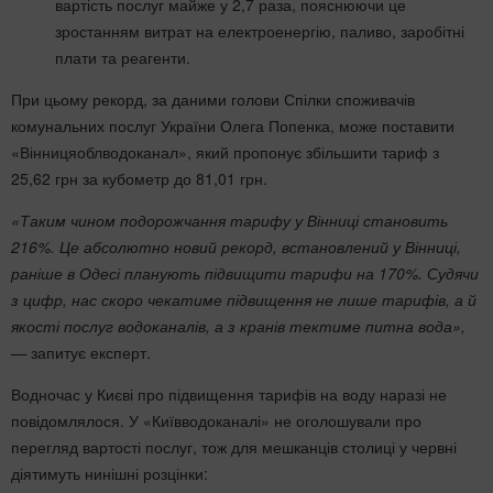
вартість послуг майже у 2,7 раза, пояснюючи це
зростанням витрат на електроенергію, паливо, заробітні
плати та реагенти.
При цьому рекорд, за даними голови Спілки споживачів
комунальних послуг України Олега Попенка, може поставити
«Вінницяоблводоканал», який пропонує збільшити тариф з
25,62 грн за кубометр до 81,01 грн.
«Таким чином подорожчання тарифу у Вінниці становить
216%. Це абсолютно новий рекорд, встановлений у Вінниці,
раніше в Одесі планують підвищити тарифи на 170%. Судячи
з цифр, нас скоро чекатиме підвищення не лише тарифів, а й
якості послуг водоканалів, а з кранів тектиме питна вода»,
—
запитує експерт.
Водночас у Києві про підвищення тарифів на воду наразі не
повідомлялося. У «Київводоканалі» не оголошували про
перегляд вартості послуг, тож для мешканців столиці у червні
діятимуть нинішні розцінки: