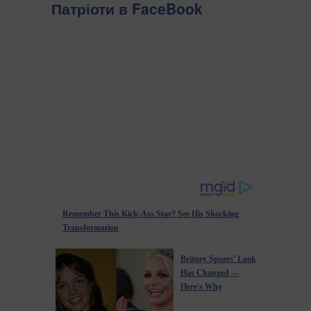
Патріоти в FaceBook
Remember This Kick-Ass Star? See His Shocking
Transformation
Britney Spears' Look
Has Changed —
Here's Why