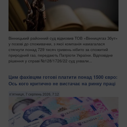
Вінницький районний суд відмовив ТОВ «Вінницягаз Збут»
у позові до споживачки, з якої компанія намагалася
стягнути понад 729 тисяч гривень нібито за спожитий
природний газ, передають Патріоти України. Відповідне
рішення у справі №128/1726/22 суд ухвали...
Цим фахівцям готові платити понад 1500 євро:
Ось кого критично не вистачає на ринку праці
п’ятниця, 7 серпень 2026, 7:12