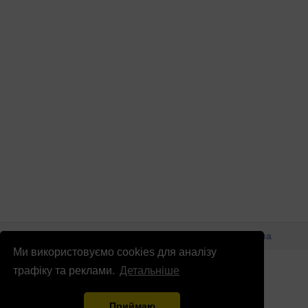
© Патріоти України 2026
Правова інформація
Реклама
Ми використовуємо cookies для аналізу
info
@
patrioty.org.ua
трафіку та реклами.
Детальніше
Приймаю