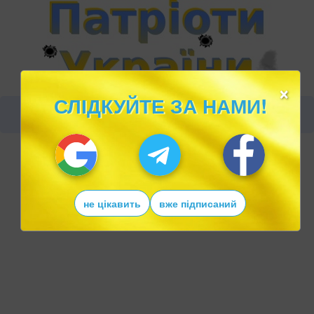
×
СЛІДКУЙТЕ ЗА НАМИ!
не цікавить
вже підписаний