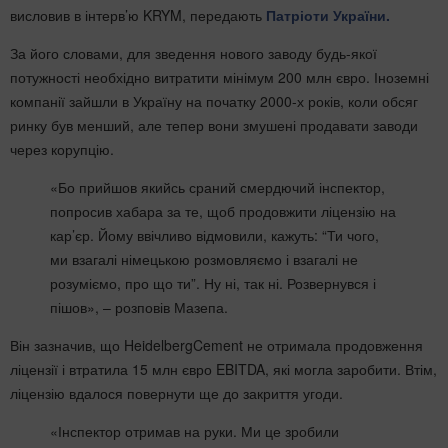
висловив в інтерв’ю KRYM, передають
Патріоти України.
За його словами, для зведення нового заводу будь-якої
потужності необхідно витратити мінімум 200 млн євро. Іноземні
компанії зайшли в Україну на початку 2000-х років, коли обсяг
ринку був менший, але тепер вони змушені продавати заводи
через корупцію.
«Бо прийшов якийсь сраний смердючий інспектор,
попросив хабара за те, щоб продовжити ліцензію на
кар’єр. Йому ввічливо відмовили, кажуть: “Ти чого,
ми взагалі німецькою розмовляємо і взагалі не
розуміємо, про що ти”. Ну ні, так ні. Розвернувся і
пішов», – розповів Мазепа.
Він зазначив, що HeidelbergCement не отримала продовження
ліцензії і втратила 15 млн євро EBITDA, які могла заробити. Втім,
ліцензію вдалося повернути ще до закриття угоди.
«Інспектор отримав на руки. Ми це зробили