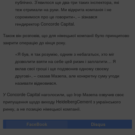
публічно. З’явилося ще два-три таких інспектора, які
теж отримали на руки. Ми відкрита компанія і не
соромимося про це говорити», – зізнався
гендиректор Concorde Capital.
Також він розповів, що для німецької компанії було принципово
закрити операцію до кінця року.
«Я був, я так розумію, одним з небагатьох, хто міг
дозволити взяти на себе цей ризик і заплатити… Я
вклав свої гроші і ще подзвонив одному своєму
другові», – сказав Мазепа, але конкретну суму угоди
називати відмовився.
У Concorde Capital наголосили, що Ігор Мазепа озвучив своє
припущення щодо виходу HeidelbergCement з українського
ринку, а не позицію німецької компанії.
FaceBook
Disqus