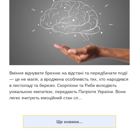
Вміння відчувати брехню на відстані та передбачати події
— це не магія, а вроджена особливість тих, хто народився
в листопаді та березні. Скорпіони та Риби володіють
унікальною емпатією, передають Патріоти України. Вони
легко зчитують емоційний стан сп...