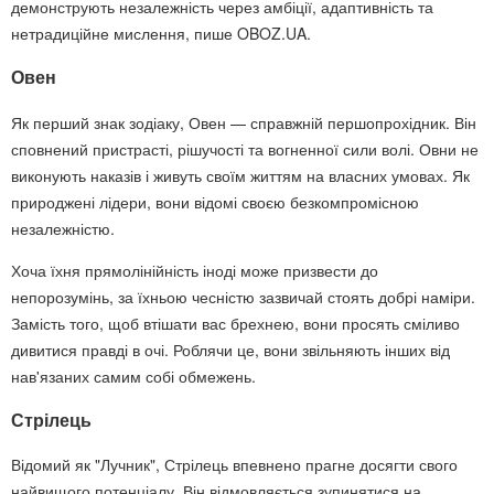
демонструють незалежність через амбіції, адаптивність та
нетрадиційне мислення, пише OBOZ.UA.
Овен
Як перший знак зодіаку, Овен — справжній першопрохідник. Він
сповнений пристрасті, рішучості та вогненної сили волі. Овни не
виконують наказів і живуть своїм життям на власних умовах. Як
природжені лідери, вони відомі своєю безкомпромісною
незалежністю.
Хоча їхня прямолінійність іноді може призвести до
непорозумінь, за їхньою чесністю зазвичай стоять добрі наміри.
Замість того, щоб втішати вас брехнею, вони просять сміливо
дивитися правді в очі. Роблячи це, вони звільняють інших від
нав'язаних самим собі обмежень.
Стрілець
Відомий як "Лучник", Стрілець впевнено прагне досягти свого
найвищого потенціалу. Він відмовляється зупинятися на