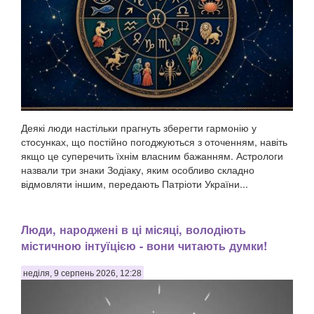
Деякі люди настільки прагнуть зберегти гармонію у
стосунках, що постійно погоджуються з оточенням, навіть
якщо це суперечить їхнім власним бажанням. Астрологи
назвали три знаки Зодіаку, яким особливо складно
відмовляти іншим, передають Патріоти України...
Люди, народжені в ці місяці, володіють
містичною інтуїцією - вони читають думки!
неділя, 9 серпень 2026, 12:28