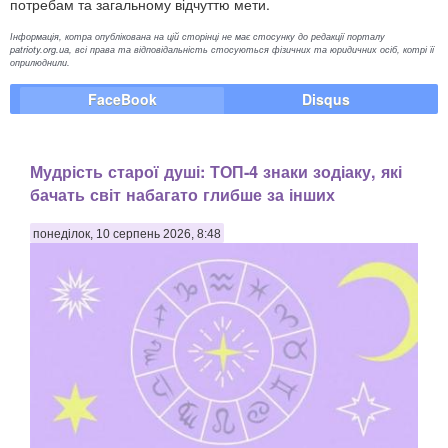
потребам та загальному відчуттю мети.
Інформація, котра опублікована на цій сторінці не має стосунку до редакції порталу
patrioty.org.ua, всі права та відповідальність стосуються фізичних та юридичних осіб, котрі її
оприлюднили.
FaceBook
Disqus
Мудрість старої душі: ТОП-4 знаки зодіаку, які
бачать світ набагато глибше за інших
понеділок, 10 серпень 2026, 8:48