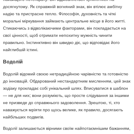
досягнутому. Як справжній вогняний знак, він втілює амбітну
надію та пристрасне тепло. Філософія, духовність та чіткі
моральні міркування займають центральне місце в його житті.
Стикаючись з відволікаючими факторами, він покладається на
свої цінності, щоб отримати непохитну мужність чинити
правильно. Інстинктивно він швидко діє, що відповідає його
найглибшій істині.
Водолій
Водолій відомий своєю нетрадиційною чарівністю та готовністю
до інновацій. Обдарований нестандартним мисленням, цей знак
зодіаку прокладає собі унікальний шлях. Вписуватися в шаблон
— не для них; вони розуміють, що просте слідування за іншими
не призведе до справжнього задоволення. Зрештою, ті, хто
наважується мріяти про щось велике, як правило, досягають
найбільших подвигів.
Водолії залишаються вірними своїм найпотаємнішим бажанням,