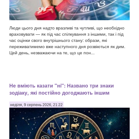
Люди цього дня надто вразливі та чутливі, що необхідно
враховувати — як під час спілкування з іншими, так і під
час оцінки свого внутрішнього стану: образи, які
переживатимемо вже наступного дня розвіються як дим.
Цей день, незважаючи на те, що це пон...
Не вміють казати "ні": Названо три знаки
зодіаку, які постійно догоджають іншим
неділя, 9 серпень 2026, 21:22