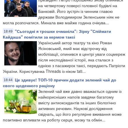
на четвертому поверсі головної будівлі на
Банковій. Його зустріч із чинним главою
держави Володимиром Зеленським ніяк не
могла розпочатися. Минала вже майже година очікува...
"Сьогодні я трошки очманіла": Зірку "Спіймати
18:49
Кайдаша" помітили за кермом таксі
Український актор театру та кіно Роман
Ясіновський, який має відстрочку від
мобілізації, опинився в центрі уваги соцмереж
після несподіваної історії, яка сталася з
однією з пасажирок таксі, передають Патріоти
України. Користувачка Threads із ніком tati...
Це здивує! ТОП-10 причин додати зелений чай до
18:44
свого щоденного раціону
Зелений чай вже давно вважається одним із
найкорисніших напоїв завдяки багатому
вмісту антиоксидантів та інших біологічно
активних речовин. Наукові дослідження
свідчать, що його регулярне вживання може
позитивно впливати на роботу серця, мозку та обмін...