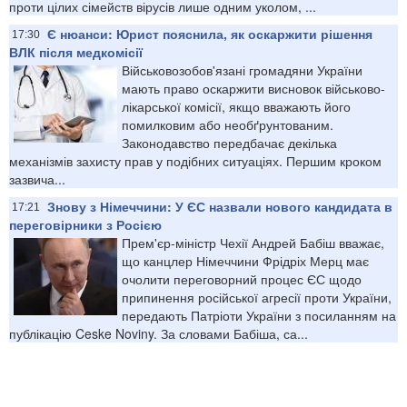
проти цілих сімейств вірусів лише одним уколом, ...
Є нюанси: Юрист пояснила, як оскаржити рішення
17:30
ВЛК після медкомісії
Військовозобов'язані громадяни України
мають право оскаржити висновок військово-
лікарської комісії, якщо вважають його
помилковим або необґрунтованим.
Законодавство передбачає декілька
механізмів захисту прав у подібних ситуаціях. Першим кроком
зазвича...
Знову з Німеччини: У ЄС назвали нового кандидата в
17:21
переговірники з Росією
Прем'єр-міністр Чехії Андрей Бабіш вважає,
що канцлер Німеччини Фрідріх Мерц має
очолити переговорний процес ЄС щодо
припинення російської агресії проти України,
передають Патріоти України з посиланням на
публікацію Ceske Noviny. За словами Бабіша, са...