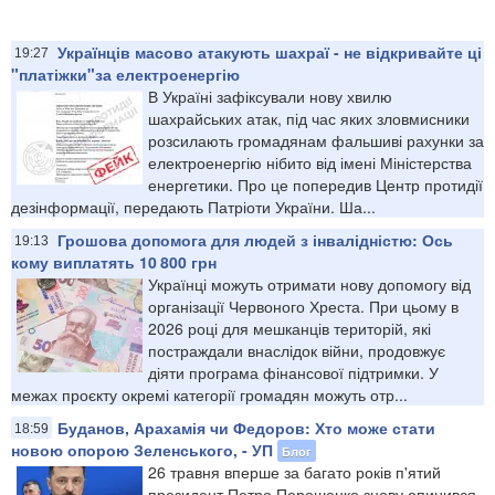
Українців масово атакують шахраї - не відкривайте ці
19:27
"платіжки"за електроенергію
В Україні зафіксували нову хвилю
шахрайських атак, під час яких зловмисники
розсилають громадянам фальшиві рахунки за
електроенергію нібито від імені Міністерства
енергетики. Про це попередив Центр протидії
дезінформації, передають Патріоти України. Ша...
Грошова допомога для людей з інвалідністю: Ось
19:13
кому виплатять 10 800 грн
Українці можуть отримати нову допомогу від
організації Червоного Хреста. При цьому в
2026 році для мешканців територій, які
постраждали внаслідок війни, продовжує
діяти програма фінансової підтримки. У
межах проєкту окремі категорії громадян можуть отр...
Буданов, Арахамія чи Федоров: Хто може стати
18:59
новою опорою Зеленського, - УП
Блог
26 травня вперше за багато років п'ятий
президент Петро Порошенко знову опинився