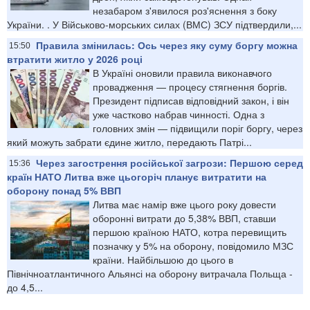
незабаром з'явилося роз'яснення з боку
України. . У Військово-морських силах (ВМС) ЗСУ підтвердили,...
Правила змінилась: Ось через яку суму боргу можна
15:50
втратити житло у 2026 році
В Україні оновили правила виконавчого
провадження — процесу стягнення боргів.
Президент підписав відповідний закон, і він
уже частково набрав чинності. Одна з
головних змін — підвищили поріг боргу, через
який можуть забрати єдине житло, передають Патрі...
Через загострення російської загрози: Першою серед
15:36
країн НАТО Литва вже цьогоріч планує витратити на
оборону понад 5% ВВП
Литва має намір вже цього року довести
оборонні витрати до 5,38% ВВП, ставши
першою країною НАТО, котра перевищить
позначку у 5% на оборону, повідомило МЗС
країни. Найбільшою до цього в
Північноатлантичного Альянсі на оборону витрачала Польща -
до 4,5...