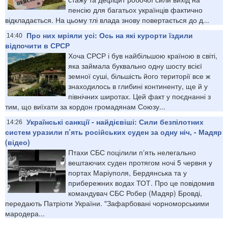
пенсію для багатьох українців фактично
відкладається. На цьому тлі влада знову повертається до д...
Про них мріяли усі: Ось на які курорти їздили
14:40
відпочити в СРСР
Хоча СРСР і був найбільшою країною в світі,
яка займала буквально одну шосту всієї
земної суші, більшість його території все ж
знаходилось в глибині континенту, ще й у
північних широтах. Цей факт у поєднанні з
тим, що виїхати за кордон громадянам Союзу...
Українські санкції - найдієвіші: Сили безпілотних
14:26
систем уразили п’ять російських суден за одну ніч, - Мадяр
(відео)
Птахи СБС поцілили пʼять нелегально
вештаючих суден протягом ночі 5 червня у
портах Маріуполя, Бердянська та у
прибережних водах ТОТ. Про це повідомив
командувач СБС Робер (Мадяр) Бровді,
передають Патріоти України. "Зафарбовані чорноморськими
мародера...