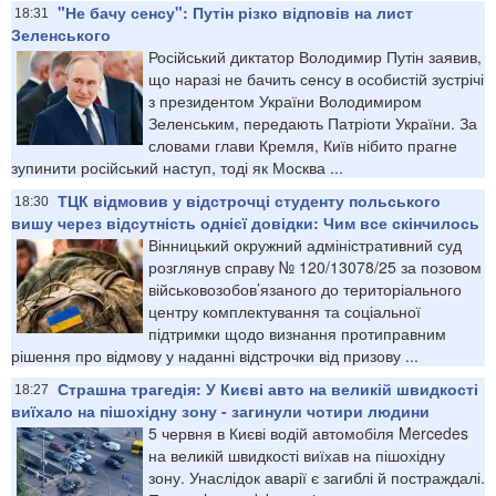
"Не бачу сенсу": Путін різко відповів на лист
18:31
Зеленського
Російський диктатор Володимир Путін заявив,
що наразі не бачить сенсу в особистій зустрічі
з президентом України Володимиром
Зеленським, передають Патріоти України. За
словами глави Кремля, Київ нібито прагне
зупинити російський наступ, тоді як Москва ...
ТЦК відмовив у відстрочці студенту польського
18:30
вишу через відсутність однієї довідки: Чим все скінчилось
Вінницький окружний адміністративний суд
розглянув справу № 120/13078/25 за позовом
військовозобов’язаного до територіального
центру комплектування та соціальної
підтримки щодо визнання протиправним
рішення про відмову у наданні відстрочки від призову ...
Страшна трагедія: У Києві авто на великій швидкості
18:27
виїхало на пішохідну зону - загинули чотири людини
5 червня в Києві водій автомобіля Mercedes
на великій швидкості виїхав на пішохідну
зону. Унаслідок аварії є загиблі й постраждалі.