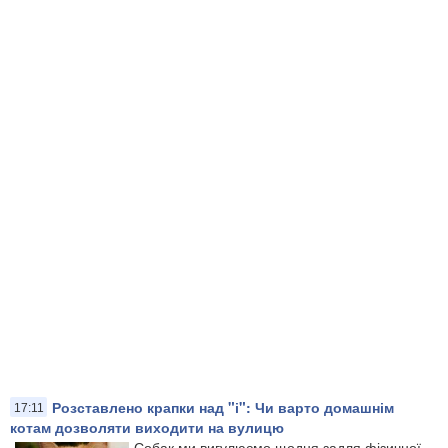
Розставлено крапки над "і": Чи варто домашнім
17:11
котам дозволяти виходити на вулицю
Собак ми вигулюємо щодня задля фізичної