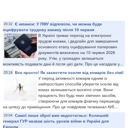
Є нюанси: У ПФУ відповіли, чи можна буде
20:32
оцифрувати трудову книжку після 10 червня
В Україні триває перехід на електронні
трудові книжки, і дедлайн для завершення
основного етапу оцифрування паперових
документів визначено на 10 червня 2026
року. Утім, у громадян залишиться
можливість подавати дані й після цієї дати. Про це нагадали у...
Все просто! Як захистити оселю від комарів без хімії
20:18
У період активності комарів одним із
найпростіших способів уберегти оселю від
комах залишаються москітні сітки. Вони
працюють без будь-яких хімічних засобів,
створюючи для комарів фізичну перешкоду
на шляху до приміщення. Про це повідомив телеканал КИЇ...
Самої лише зброї вже недостатньо: Колишній
20:04
генерал ГУР назвав шість уроків війни в Україні для
Європи