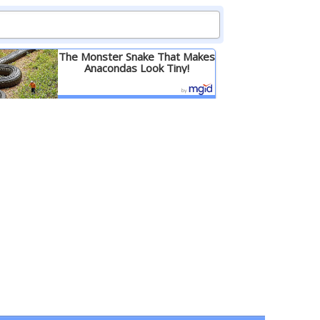
The Monster Snake That Makes
Anacondas Look Tiny!
Детальніше