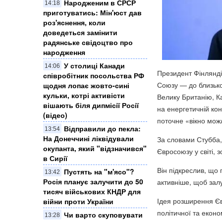
Народженим в СРСР
14:18
приготуватись: Мін'юст дав
роз'яснення, коли
доведеться замінити
радянське свідоцтво про
народження
У столиці Канади
14:06
Президент Фінлянд
співробітник посольства РФ
Союзу — до близько 
щодня лопає жовто-сині
кульки, котрі активісти
Велику Британію, Ка
вішають біля дипмісії Росії
на енергетичній ко
(відео)
поточне «вікно мо
Відправили до пекла:
13:54
На Донеччині ліквідували
За словами Стубба,
окупанта, який "відзначився"
Євросоюзу у світі, 
в Сирії
Він підкреслив, що
Пустять на "м'ясо"?
13:42
Росія планує залучити до 50
активніше, щоб залу
тисяч військових КНДР для
Ідея розширення Є
війни проти України
політичної та еконо
Чи варто скуповувати
13:28