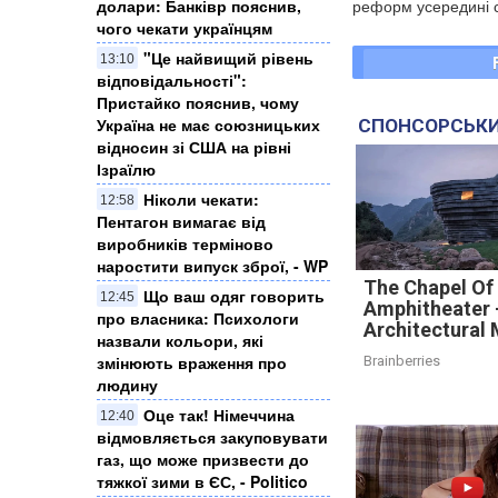
реформ усередині с
долари: Банківр пояснив,
чого чекати українцям
"Це найвищий рівень
13:10
відповідальності":
Пристайко пояснив, чому
Україна не має союзницьких
СПОНСОРСЬКИ
відносин зі США на рівні
Ізраїлю
Ніколи чекати:
12:58
Пентагон вимагає від
виробників терміново
наростити випуск зброї, - WP
The Chapel Of
Що ваш одяг говорить
12:45
Amphitheater 
про власника: Психологи
Architectural 
назвали кольори, які
змінюють враження про
Brainberries
людину
Оце так! Німеччина
12:40
відмовляється закуповувати
газ, що може призвести до
тяжкої зими в ЄС, - Politico