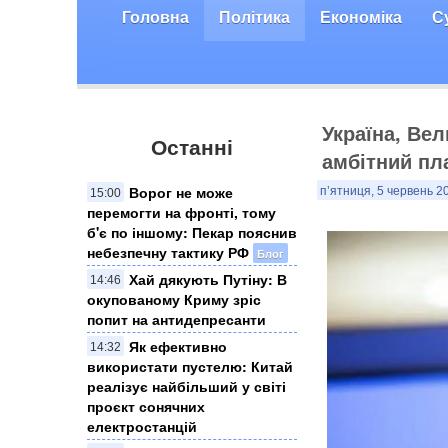
Головна
Політика
Економіка
С
Україна, Вел
Останні
амбітний пл
Ворог не може
п’ятниця, 5 червень 2
15:00
перемогти на фронті, тому
б'є по іншому: Пекар пояснив
небезпечну тактику РФ
Блог
Хай дякують Путіну: В
14:46
окупованому Криму зріс
попит на антидепресанти
Як ефективно
14:32
використати пустелю: Китай
реалізує найбільший у світі
проєкт сонячних
електростанцій