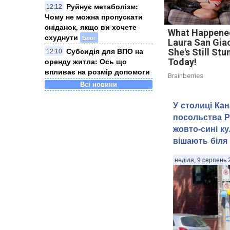
Руйнує метаболізм:
12:12
Чому не можна пропускати
сніданок, якщо ви хочете
What Happene
схуднути
Блог
Laura San Gi
Субсидія для ВПО на
She's Still Stu
12:10
оренду житла: Ось що
Today!
впливає на розмір допомоги
Brainberries
Всі новини
У столиці Кан
посольства 
жовто-сині ку
вішають біля д
неділя, 9 серпень 