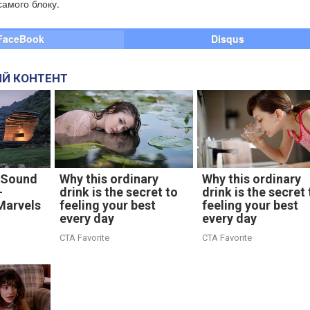
амого блоку.
FaceBook
Disqus
Й КОНТЕНТ
 Sound
Why this ordinary
Why this ordinary
-
drink is the secret to
drink is the secret 
Marvels
feeling your best
feeling your best
every day
every day
CTA Favorite
CTA Favorite