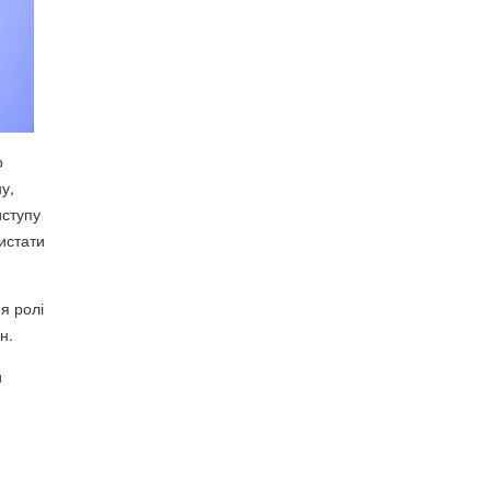
о
у,
иступу
истати
я ролі
н.
и