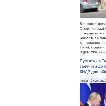
Біля посольства 
Оттаві (Канада)
повітряні кульки
кольорів, які за
диппредставництв
TikTok 7 серпня 
Izigazumba, зазн
Пустять на "
залучити до 
КНДР для вій
неділя, 9 серпень 