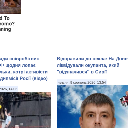
d To
acomo?
nning
ади співробітник
Відправили до пекла: На Доне
РФ щодня лопає
ліквідували окупанта, який
льки, котрі активісти
"відзначився" в Сирії
ипмісії Росії (відео)
неділя, 9 серпень 2026, 13:54
2026, 14:06