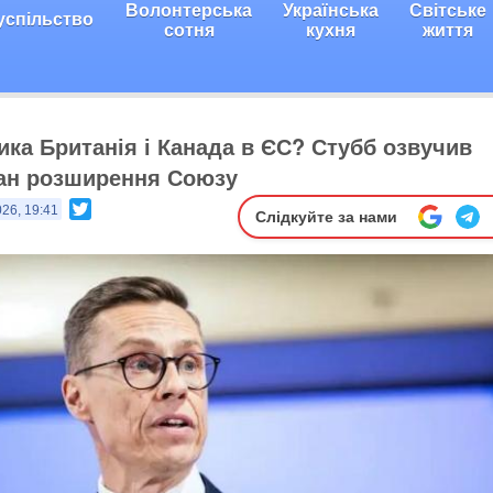
Волонтерська
Українська
Світське
успільство
сотня
кухня
життя
ика Британія і Канада в ЄС? Стубб озвучив
ан розширення Союзу
Twitter
026, 19:41
Слідкуйте за нами