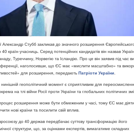
ії
Александр Стубб
закликав до значного розширення Європейськог
40 країн-учасниць. Серед потенційних кандидатів він назвав Україн
наду, Туреччину, Норвегію та Ісландію. Про це він заявив під час в
нференції, наголосивши, що ЄС має «мислити масштабно» та викор
жливостей» для розширення, передають
Патріоти України
.
 нинішній геополітичний момент є сприятливим для переосмисленн
зокрема на тлі війни Росії проти України та глобальних політичних змі
 процес розширення може бути обмеженим у часі, тому ЄС має діят
чити нові країни та посилити свій вплив.
вросоюзу до 40 держав передбачає суттєву трансформацію його
мічної структури, що, за оцінками експертів, вимагатиме складних