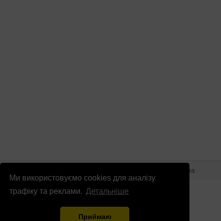
© Патріоти України 2026
Правова інформація
Реклама
Ми використовуємо cookies для аналізу
info
@
patrioty.org.ua
трафіку та реклами.
Детальніше
Приймаю