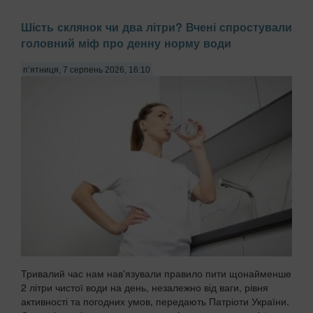
Багато жінок скаржаться на постійне розшарування нігтів,
Шість склянок чи два літри? Вчені спростували
звинувачуючи в цьому брак вітамінів або погану якість
головний міф про денну норму води
гель-лаку. Проте причиною часто є побутова хімія,
передають Патріоти України. Миття посуду чи прибирання
з використанням агресивних мийних за...
п’ятниця, 7 серпень 2026, 16:10
Тривалий час нам нав'язували правило пити щонайменше
2 літри чистої води на день, незалежно від ваги, рівня
активності та погодних умов, передають Патріоти України.