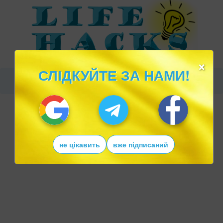
×
СЛІДКУЙТЕ ЗА НАМИ!
не цікавить
вже підписаний