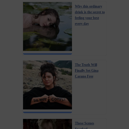
Why this ordinary
drink is the secret to
feeling your best
every day
The Truth Will
Finally Set Gina
Carano Free
These Scenes