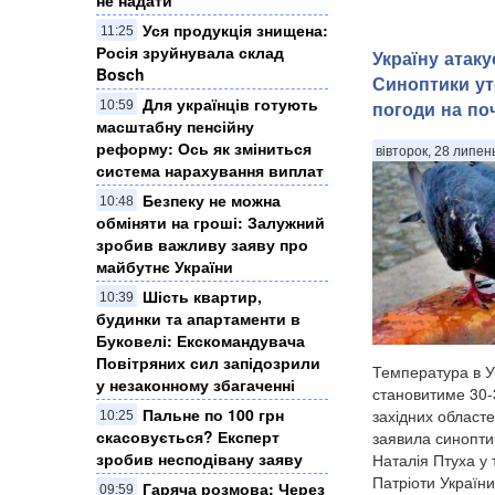
Уся продукція знищена:
11:25
Росія зруйнувала склад
Україну атаку
Bosch
Синоптики ут
Для українців готують
погоди на по
10:59
масштабну пенсійну
реформу: Ось як зміниться
вівторок, 28 липен
система нарахування виплат
Безпеку не можна
10:48
обміняти на гроші: Залужний
зробив важливу заяву про
майбутнє України
Шість квартир,
10:39
будинки та апартаменти в
Буковелі: Екскомандувача
Повітряних сил запідозрили
Температура в Ук
у незаконному збагаченні
становитиме 30-3
Пальне по 100 грн
західних областе
10:25
скасовується? Експерт
заявила синопти
зробив несподівану заяву
Наталія Птуха у
Патріоти України
Гаряча розмова: Через
09:59