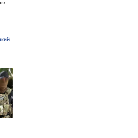
йне
який
ов на