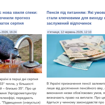
є нова хвиля спеки:
Пенсія під питанням: Які умов
очнили прогноз
стали ключовими для виходу 
чаток серпня
заслужений відпочинок
ь 2026, 16:24
п’ятниця, 12 червень 2026, 12:10
раїні в перші дні серпня
В Україні призначення пенсії залежит
3° тепла, у більшості
лише від досягнення пенсійного віку, 
й – близько 35°. Про це
виконання низки обов’язкових умов, я
киня Укргідрометцентру
визначають право на виплати. Про ц
 телеефірі, передають
йдеться у чинному законодавстві про
. "Підвищення (очікується)