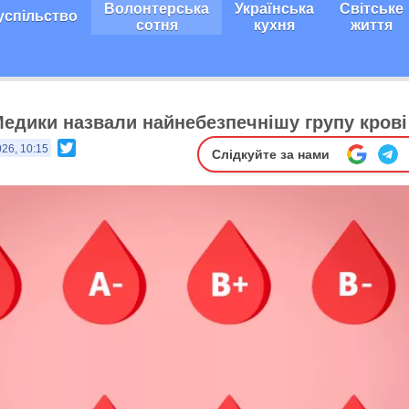
Волонтерська
Українська
Світське
успільство
сотня
кухня
життя
Медики назвали найнебезпечнішу групу крові
Twitter
026, 10:15
Слідкуйте за нами