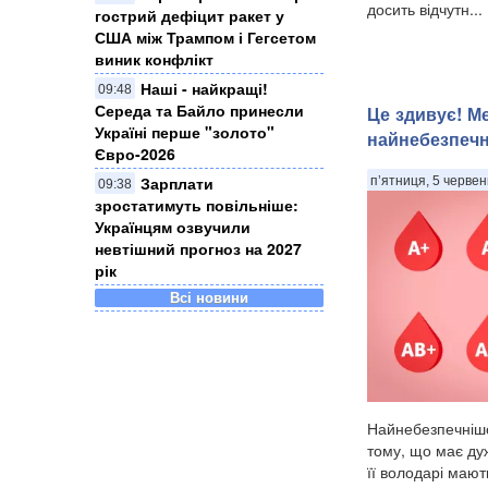
досить відчутн...
гострий дефіцит ракет у
США між Трампом і Гегсетом
виник конфлікт
Наші - найкращі!
09:48
Середа та Байло принесли
Це здивує! М
Україні перше "золото"
найнебезпечн
Євро-2026
Зарплати
п’ятниця, 5 червен
09:38
зростатимуть повільніше:
Українцям озвучили
невтішний прогноз на 2027
рік
Всі новини
Найнебезпечнішо
тому, що має ду
її володарі мают