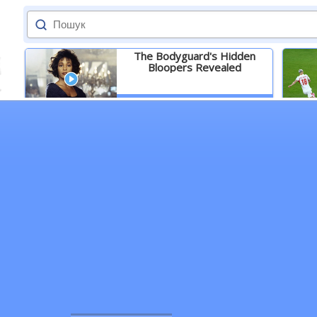
The Bodyguard's Hidden
Bloopers Revealed
Детальніше