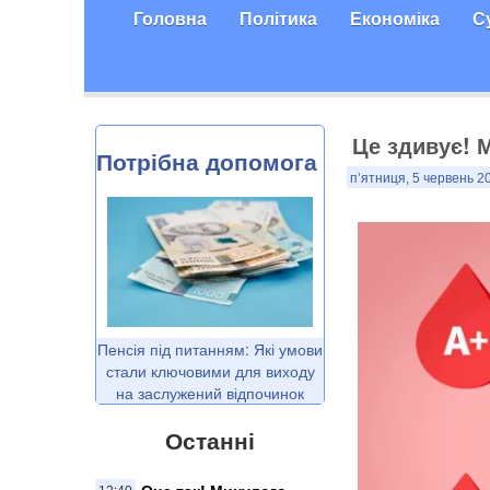
Головна
Політика
Економіка
С
Це здивує! 
Потрібна допомога
п’ятниця, 5 червень 2
Пенсія під питанням: Які умови
стали ключовими для виходу
на заслужений відпочинок
Останні
Оце так! Минулого