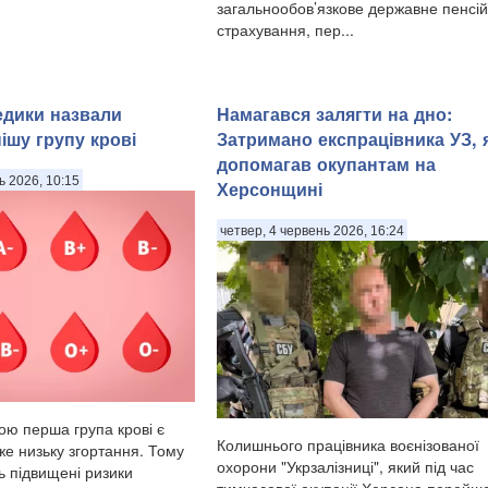
загальнообов’язкове державне пенсі
страхування, пер...
едики назвали
Намагався залягти на дно:
ішу групу крові
Затримано експрацівника УЗ, 
допомагав окупантам на
ь 2026, 10:15
Херсонщині
четвер, 4 червень 2026, 16:24
ю перша група крові є
Колишнього працівника воєнізованої
же низьку згортання. Тому
охорони "Укрзалізниці", який під час
ь підвищені ризики
тимчасової окупації Херсона перейш