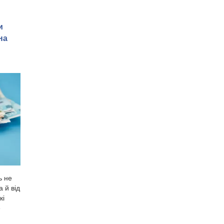
и
на
ь не
а й від
кі
е