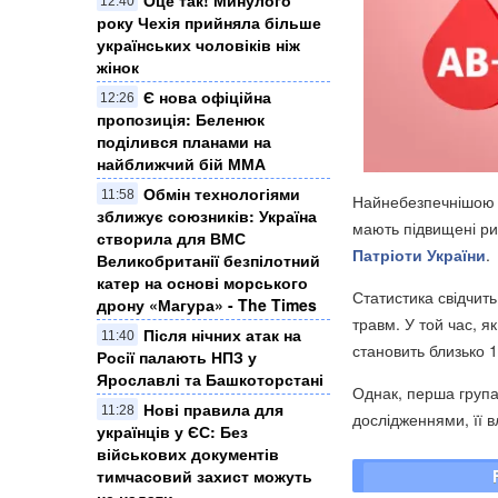
12:40
року Чехія прийняла більше
українських чоловіків ніж
жінок
Є нова офіційна
12:26
пропозиція: Беленюк
поділився планами на
найближчий бій ММА
Обмін технологіями
11:58
Найнебезпечнішою п
зближує союзників: Україна
мають підвищені ри
створила для ВМС
Патріоти України
.
Великобританії безпілотний
катер на основі морського
Статистика свідчить
дрону «Магура» - The Times
травм. У той час, я
Після нічних атак на
11:40
становить близько 
Росії палають НПЗ у
Ярославлі та Башкоторстані
Однак, перша група 
Нові правила для
11:28
дослідженнями, її 
українців у ЄС: Без
військових документів
тимчасовий захист можуть
не надати