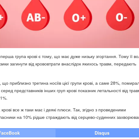
ерша група крові є тому, що має дуже низьку згортання. Тому її во
зики загинути від крововтрати внаслідок якихось травм, передають
, що приблизно третина носіїв цієї групи крові, а саме 28%, помирал
к серед представників інших груп крові показник летальності від тра
11%.
крові все ж таки має і деякі плюси. Так, згідно з проведеними
власники на 10% рідше страждають від серцево-судинних захворюва
FaceBook
Disqus