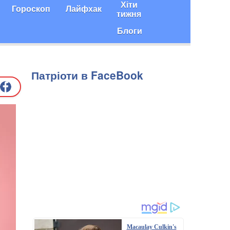
Хіти
Гороскоп
Лайфхак
тижня
Блоги
Патріоти в FaceBook
Macaulay Culkin's