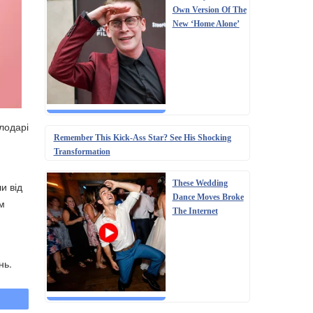
Own Version Of The
New ‘Home Alone’
лодарі
Remember This Kick-Ass Star? See His Shocking
Transformation
These Wedding
и від
Dance Moves Broke
вм
The Internet
нь.