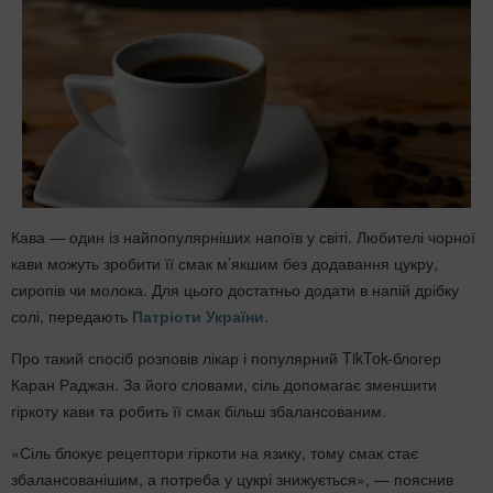
Кава — один із найпопулярніших напоїв у світі. Любителі чорної
кави можуть зробити її смак м’якшим без додавання цукру,
сиропів чи молока. Для цього достатньо додати в напій дрібку
солі, передають
Патріоти України
.
Про такий спосіб розповів лікар і популярний TikTok-блогер
Каран Раджан. За його словами, сіль допомагає зменшити
гіркоту кави та робить її смак більш збалансованим.
«Сіль блокує рецептори гіркоти на язику, тому смак стає
збалансованішим, а потреба у цукрі знижується», — пояснив