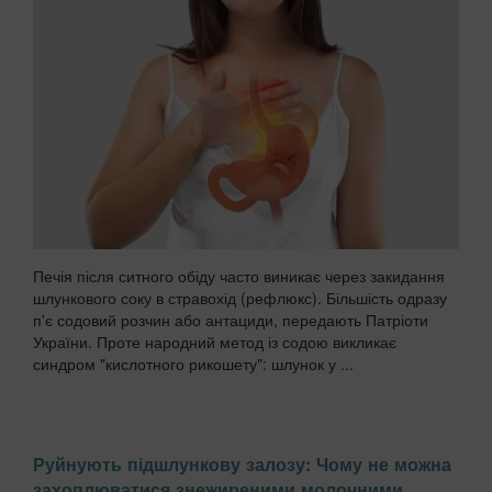
Печія після ситного обіду часто виникає через закидання
шлункового соку в стравохід (рефлюкс). Більшість одразу
п'є содовий розчин або антациди, передають Патріоти
України. Проте народний метод із содою викликає
синдром "кислотного рикошету": шлунок у ...
Руйнують підшлункову залозу: Чому не можна
захоплюватися знежиреними молочними