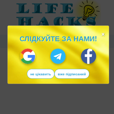
×
СЛІДКУЙТЕ ЗА НАМИ!
не цікавить
вже підписаний