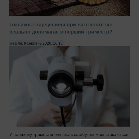
Токсикоз і харчування при вагітності: що
реально допомагає в перший триместр?
неділя, 9 серпень 2026, 16:18
Здатність нашого мозку фокусуватися на певних деталях
зображення може чимало розповісти про пріоритети,
характер та особливості мислення. Подібні оптичні тести
виступають у ролі своєрідного дзеркала, яке відображає
наші внутрішні установки та підсвідом...
У першому триместрі більшість майбутніх мам стикаються