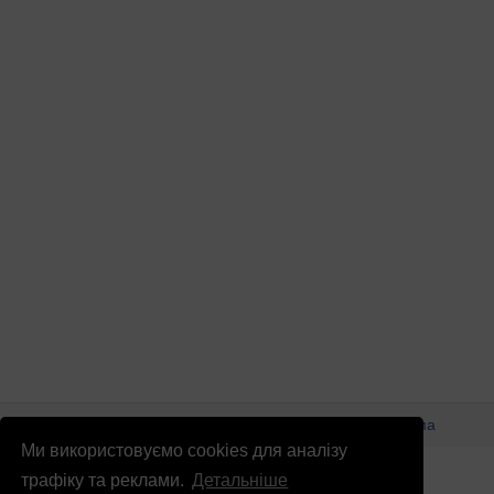
© Патріоти України 2026
Правова інформація
Реклама
Ми використовуємо cookies для аналізу
info
@
patrioty.org.ua
трафіку та реклами.
Детальніше