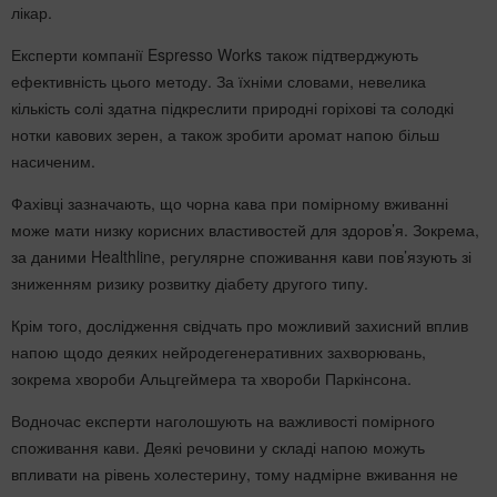
лікар.
Експерти компанії Espresso Works також підтверджують
ефективність цього методу. За їхніми словами, невелика
кількість солі здатна підкреслити природні горіхові та солодкі
нотки кавових зерен, а також зробити аромат напою більш
насиченим.
Фахівці зазначають, що чорна кава при помірному вживанні
може мати низку корисних властивостей для здоров’я. Зокрема,
за даними Healthline, регулярне споживання кави пов’язують зі
зниженням ризику розвитку діабету другого типу.
Крім того, дослідження свідчать про можливий захисний вплив
напою щодо деяких нейродегенеративних захворювань,
зокрема хвороби Альцгеймера та хвороби Паркінсона.
Водночас експерти наголошують на важливості помірного
споживання кави. Деякі речовини у складі напою можуть
впливати на рівень холестерину, тому надмірне вживання не