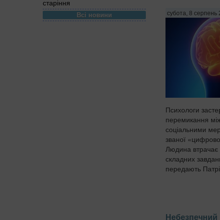
старіння
субота, 8 серпень 
Всі новини
Психологи застер
перемикання мі
соціальними мер
званої «цифрово
Людина втрачає 
складних завдан
передають Патріо
Небезпечний 