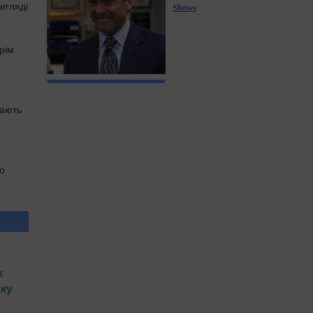
игляді
Shows
рім
вають
о
к
тку