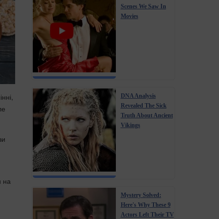
Scenes We Saw In
Movies
інні,
DNA Analysis
Revealed The Sick
ле
Truth About Ancient
Vikings
зи
и на
Mystery Solved:
Here's Why These 9
Actors Left Their TV