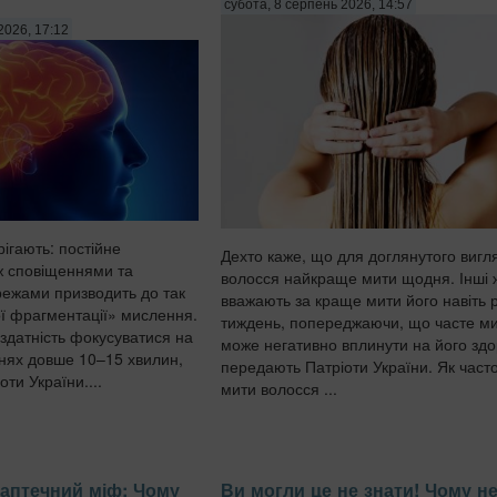
субота, 8 серпень 2026, 14:57
2026, 17:12
ігають: постійне
Дехто каже, що для доглянутого вигл
ж сповіщеннями та
волосся найкраще мити щодня. Інші 
ежами призводить до так
вважають за краще мити його навіть 
ї фрагментації» мислення.
тиждень, попереджаючи, що часте м
здатність фокусуватися на
може негативно вплинути на його здо
нях довше 10–15 хвилин,
передають Патріоти України. Як часто
ти України....
мити волосся ...
аптечний міф: Чому
Ви могли це не знати! Чому н