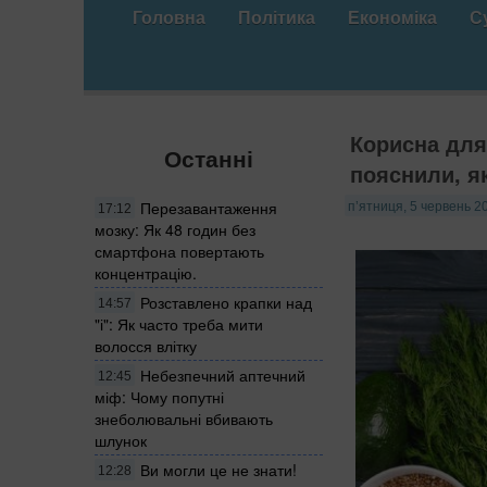
Головна
Політика
Економіка
С
Корисна для
Останні
пояснили, я
Перезавантаження
п’ятниця, 5 червень 2
17:12
мозку: Як 48 годин без
смартфона повертають
концентрацію.
Розставлено крапки над
14:57
"і": Як часто треба мити
волосся влітку
Небезпечний аптечний
12:45
міф: Чому попутні
знеболювальні вбивають
шлунок
Ви могли це не знати!
12:28