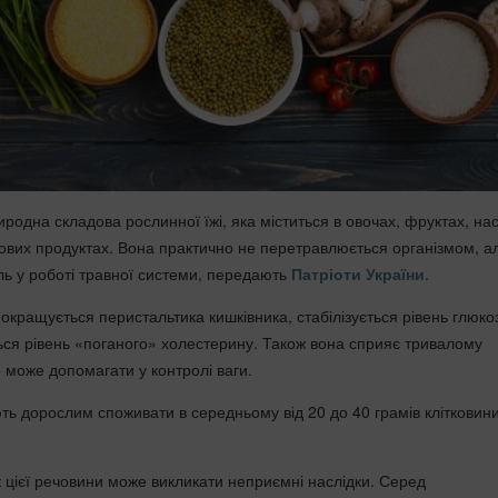
родна складова рослинної їжі, яка міститься в овочах, фруктах, нас
рнових продуктах. Вона практично не перетравлюється організмом, а
ль у роботі травної системи, передають
Патріоти України
.
покращується перистальтика кишківника, стабілізується рівень глюко
ться рівень «поганого» холестерину. Також вона сприяє тривалому
о може допомагати у контролі ваги.
ть дорослим споживати в середньому від 20 до 40 грамів клітковин
цієї речовини може викликати неприємні наслідки. Серед