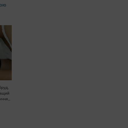
чою
бруд,
ращий
иччя,,