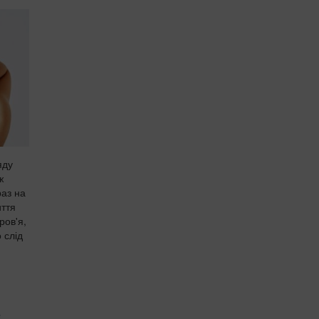
яду
ж
раз на
иття
ров'я,
 слід
е