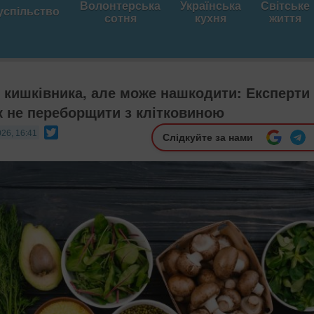
Волонтерська
Українська
Світське
успільство
сотня
кухня
життя
 кишківника, але може нашкодити: Експерти
к не переборщити з клітковиною
Twitter
026, 16:41
Слідкуйте за нами