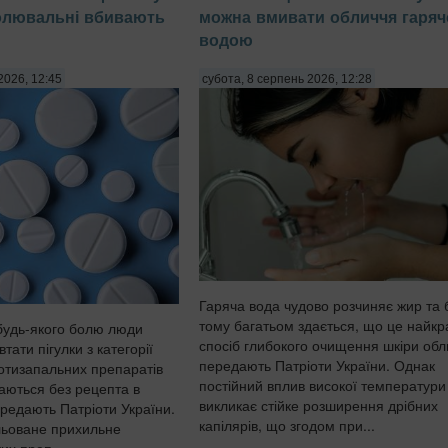
олювальні вбивають
можна вмивати обличчя гаря
водою
2026, 12:45
субота, 8 серпень 2026, 12:28
Гаряча вода чудово розчиняє жир та 
тому багатьом здається, що це найк
будь-якого болю люди
спосіб глибокого очищення шкіри обл
тати пігулки з категорії
передають Патріоти України. Однак
отизапальних препаратів
постійний вплив високої температури
даються без рецепта в
викликає стійке розширення дрібних
ередають Патріоти України.
капілярів, що згодом при...
льоване прихильне