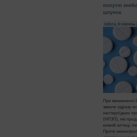
попутні знеб
шлунок
субота, 8 серпень 
При виникненні 
звикли одразу ков
нестероїдних пр
(НПЗП), які про
кожній аптеці, п
Проте неконтро