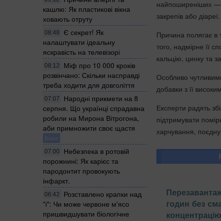
найпоширеніших — з
кашлю: Як пластикові вікна
закрепів або діареї.
ховають отруту
Є секрет! Як
08:48
Причина полягає в 
налаштувати ідеальну
того, надмірне її 
яскравість на телевізорі
кальцію, цинку та за
Міф про 10 000 кроків
08:12
розвінчано: Скільки насправді
Особливо чутливими 
треба ходити для довголіття
добавки з її високи
Народні прикмети на 8
07:07
Експерти радять зб
серпня. Що українці спрадавна
робили на Мирона Вітрогона,
підтримувати помір
аби примножити своє щастя
харчування, поєдную
Блог
Небезпека в ротовій
07:00
порожнині: Як карієс та
пародонтит провокують
інфаркт.
Перезавантаж
Розставлено крапки над
06:42
годин без с
"і": Чи може червоне м'ясо
пришвидшувати біологічне
концентрацію