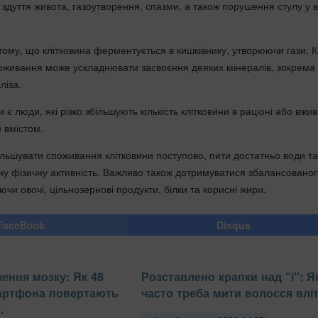
дуття живота, газоутворення, спазми, а також порушення стулу у в
тому, що клітковина ферментується в кишківнику, утворюючи гази. К
споживання може ускладнювати засвоєння деяких мінералів, зокрема
ліза.
є люди, які різко збільшують кількість клітковини в раціоні або вжи
м вмістом.
ільшувати споживання клітковини поступово, пити достатньо води та
ну фізичну активність. Важливо також дотримуватися збалансованог
чи овочі, цільнозернові продукти, білки та корисні жири.
FaceBook
Disqus
ення мозку: Як 48
Розставлено крапки над "і": Я
мартфона повертають
часто треба мити волосся влі
.