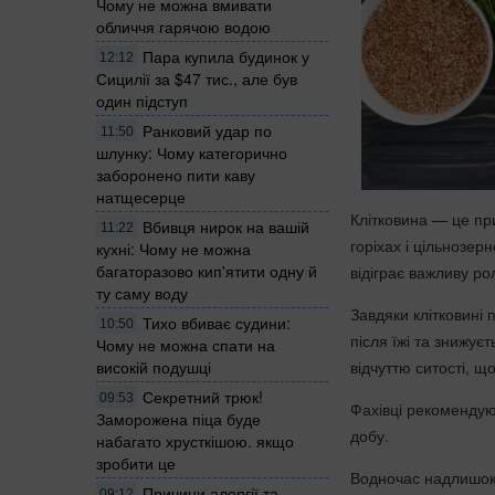
Чому не можна вмивати
обличчя гарячою водою
Пара купила будинок у
12:12
Сицилії за $47 тис., але був
один підступ
Ранковий удар по
11:50
шлунку: Чому категорично
заборонено пити каву
натщесерце
Клітковина — це при
Вбивця нирок на вашій
11:22
горіхах і цільнозе
кухні: Чому не можна
багаторазово кип'ятити одну й
відіграє важливу ро
ту саму воду
Завдяки клітковині 
Тихо вбиває судини:
10:50
після їжі та знижує
Чому не можна спати на
високій подушці
відчуттю ситості, щ
Секретний трюк!
09:53
Фахівці рекомендую
Заморожена піца буде
добу.
набагато хрусткішою. якщо
зробити це
Водночас надлишок 
Причини алергії та
09:12