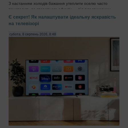
З настанням холодів бажання утеплити оселю часто
призводить до зворотного ефекту — під пластиковими
підвіконнями починає розвиватися чорна пліснява
Є секрет! Як налаштувати ідеальну яскравість
(Aspergillus niger). Причиною стає порушення
на телевізорі
герметичності монтажного шва та виникнення «містків
холоду»...
субота, 8 серпень 2026, 8:48