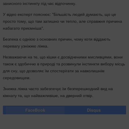
захисного інстинкту під час відпочинку.
У відео експерт пояснює: "Більшість людей думають, що це
просто тому, що там затишно чи тепло, але справжня причина
набагато приємніша".
Безпека є однією з основних причин, чому коти віддають
перевагу узніжжю ліжка.
Незважаючи на те, що кішки є досвідченими мисливцями, вони
також є здобиччю в природі та розвинули інстинкти вибору місць
для сну, що дозволяє їм спостерігати за навколишнім
середовищем.
Знижка ліжка часто забезпечує їм безперешкодний вид на
кімнату та, що найважливіше, на дверний отвір.
FaceBook
Disqus