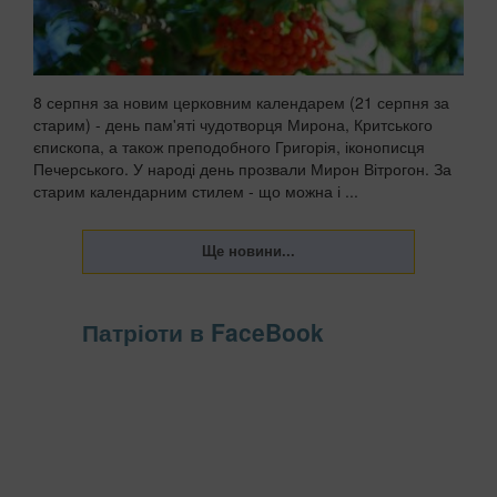
8 серпня за новим церковним календарем (21 серпня за
старим) - день пам'яті чудотворця Мирона, Критського
єпископа, а також преподобного Григорія, іконописця
Печерського. У народі день прозвали Мирон Вітрогон. За
старим календарним стилем - що можна і ...
Патріоти в FaceBook