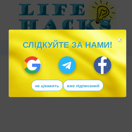
×
СЛІДКУЙТЕ ЗА НАМИ!
не цікавить
вже підписаний