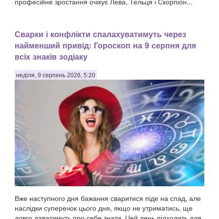
професійне зростання очікує Лева, Тельця і Скорпіон...
Сварки і конфлікти спалахуватимуть через
найменший привід: Гороскоп на 9 серпня для
всіх знаків зодіаку
неділя, 9 серпень 2026, 5:20
Вже наступного дня бажання сваритися піде на спад, але
наслідки суперечок цього дня, якщо не утриматись, ще
довго даватимуть про себе знати. Цей день підходить для