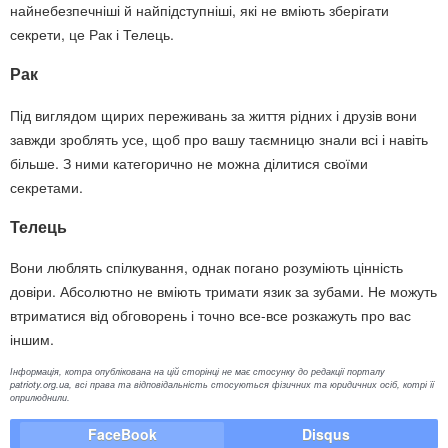
найнебезпечніші й найпідступніші, які не вміють зберігати
секрети, це Рак і Телець.
Рак
Під виглядом щирих переживань за життя рідних і друзів вони
завжди зроблять усе, щоб про вашу таємницю знали всі і навіть
більше. З ними категорично не можна ділитися своїми
секретами.
Телець
Вони люблять спілкування, однак погано розуміють цінність
довіри. Абсолютно не вміють тримати язик за зубами. Не можуть
втриматися від обговорень і точно все-все розкажуть про вас
іншим.
Інформація, котра опублікована на цій сторінці не має стосунку до редакції порталу
patrioty.org.ua, всі права та відповідальність стосуються фізичних та юридичних осіб, котрі її
оприлюднили.
FaceBook
Disqus