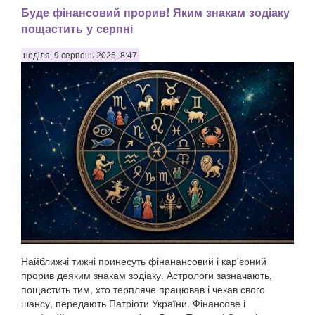
Буде фінансовий прорив! Яким знакам зодіаку
пощастить у серпні
неділя, 9 серпень 2026, 8:47
Найближчі тижні принесуть фінанансовий і кар'єрний
прорив деяким знакам зодіаку. Астрологи зазначають,
пощастить тим, хто терпляче працював і чекав свого
шансу, передають Патріоти України. Фінансове і