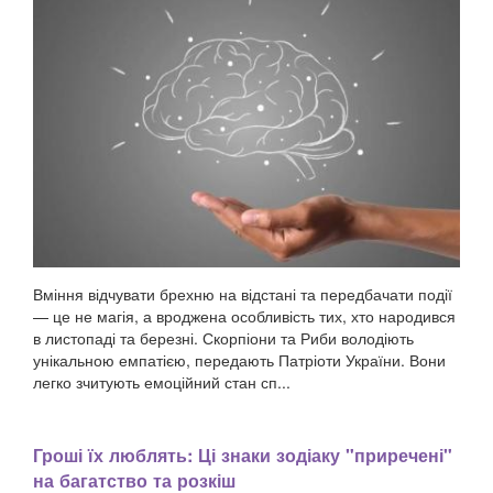
Вміння відчувати брехню на відстані та передбачати події
— це не магія, а вроджена особливість тих, хто народився
в листопаді та березні. Скорпіони та Риби володіють
унікальною емпатією, передають Патріоти України. Вони
легко зчитують емоційний стан сп...
Гроші їх люблять: Ці знаки зодіаку "приречені"
на багатство та розкіш