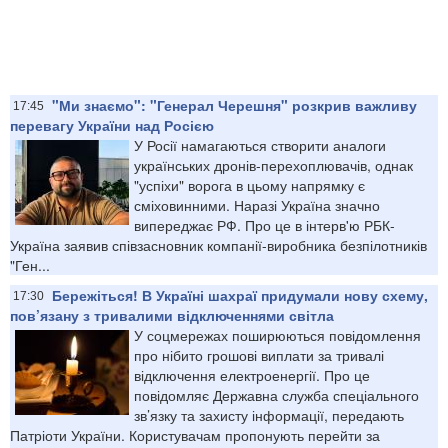
"Ми знаємо": "Генерал Черешня" розкрив важливу
17:45
перевагу України над Росією
У Росії намагаються створити аналоги
українських дронів-перехоплювачів, однак
"успіхи" ворога в цьому напрямку є
сміховинними. Наразі Україна значно
випереджає РФ. Про це в інтерв'ю РБК-
Україна заявив співзасновник компанії-виробника безпілотників
"Ген...
Бережіться! В Україні шахраї придумали нову схему,
17:30
пов’язану з тривалими відключеннями світла
У соцмережах поширюються повідомлення
про нібито грошові виплати за тривалі
відключення електроенергії. Про це
повідомляє Державна служба спеціального
зв’язку та захисту інформації, передають
Патріоти України. Користувачам пропонують перейти за