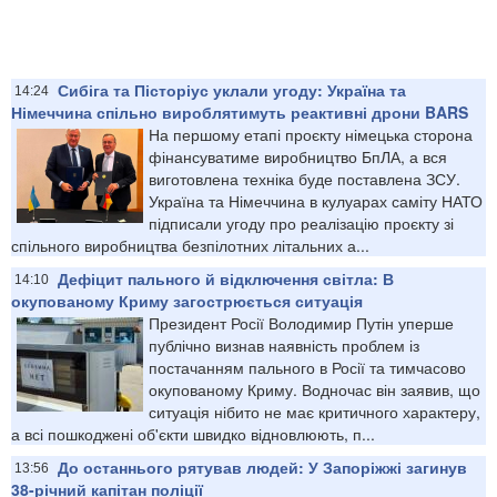
Сибіга та Пісторіус уклали угоду: Україна та
14:24
Німеччина спільно вироблятимуть реактивні дрони BARS
На першому етапі проєкту німецька сторона
фінансуватиме виробництво БпЛА, а вся
виготовлена техніка буде поставлена ЗСУ.
Україна та Німеччина в кулуарах саміту НАТО
підписали угоду про реалізацію проєкту зі
спільного виробництва безпілотних літальних а...
Дефіцит пального й відключення світла: В
14:10
окупованому Криму загострюється ситуація
Президент Росії Володимир Путін уперше
публічно визнав наявність проблем із
постачанням пального в Росії та тимчасово
окупованому Криму. Водночас він заявив, що
ситуація нібито не має критичного характеру,
а всі пошкоджені об'єкти швидко відновлюють, п...
До останнього рятував людей: У Запоріжжі загинув
13:56
38-річний капітан поліції