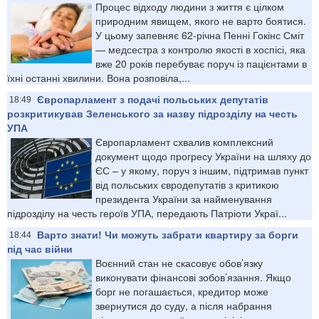
Процес відходу людини з життя є цілком
природним явищем, якого не варто боятися.
У цьому запевняє 62-річна Пенні Гокінс Сміт
— медсестра з контролю якості в хоспісі, яка
вже 20 років перебуває поруч із пацієнтами в
їхні останні хвилини. Вона розповіла,...
Європарламент з подачі польських депутатів
18:49
розкритикував Зеленського за назву підрозділу на честь
УПА
Європарламент схвалив комплексний
документ щодо прогресу України на шляху до
ЄС – у якому, поруч з іншим, підтримав пункт
від польських євродепутатів з критикою
президента України за найменування
підрозділу на честь героїв УПА, передають Патріоти Украї...
Варто знати! Чи можуть забрати квартиру за борги
18:44
під час війни
Воєнний стан не скасовує обов’язку
виконувати фінансові зобов’язання. Якщо
борг не погашається, кредитор може
звернутися до суду, а після набрання