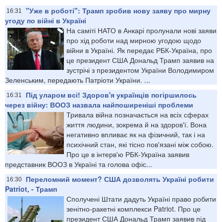
"Уже в роботі": Трамп зробив нову заяву про мирну
16:31
угоду по війні в Україні
На саміті НАТО в Анкарі пролунали нові заяви
про хід роботи над мирною угодою щодо
війни в Україні. Як передає РБК-Україна, про
це президент США Дональд Трамп заявив на
зустрічі з президентом України Володимиром
Зеленським, передають Патріоти України. ...
Під уларом всі! Здоров'я українців погіршилось
16:31
через війну: ВООЗ назвала найпоширеніші проблеми
Тривала війна позначається на всіх сферах
життя людини, зокрема й на здоров'ї. Вона
негативно впливає як на фізичний, так і на
психічний стан, які тісно пов'язані між собою.
Про це в інтерв'ю РБК-Україна заявив
представник ВООЗ в Україні та голова офіс...
Переломний момент? США дозволять Україні робити
16:30
Patriot, - Трамп
Сполучені Штати дадуть Україні право робити
зенітно-ракетні комплекси Patriot. Про це
президент США Дональд Трамп заявив під