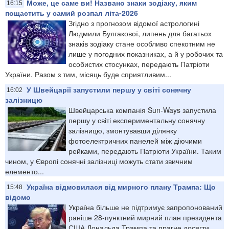
Може, це саме ви! Названо знаки зодіаку, яким
16:15
пощастить у самий розпал літа-2026
Згідно з прогнозом відомої астрологині
Людмили Булгакової, липень для багатьох
знаків зодіаку стане особливо спекотним не
лише у погодних показниках, а й у робочих та
особистих стосунках, передають Патріоти
України. Разом з тим, місяць буде сприятливим...
У Швейцарії запустили першу у світі сонячну
16:02
залізницю
Швейцарська компанія Sun-Ways запустила
першу у світі експериментальну сонячну
залізницю, змонтувавши ділянку
фотоелектричних панелей між діючими
рейками, передають Патріоти України. Таким
чином, у Європі сонячні залізниці можуть стати звичним
елементо...
Україна відмовилася від мирного плану Трампа: Що
15:48
відомо
Україна більше не підтримує запропонований
раніше 28-пунктний мирний план президента
США Дональда Трампа та прагне досягти