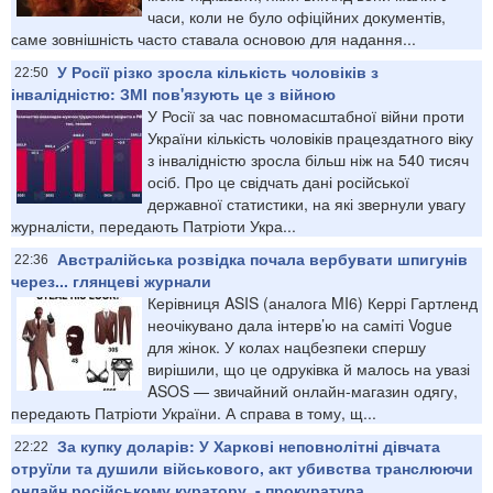
часи, коли не було офіційних документів,
саме зовнішність часто ставала основою для надання...
У Росії різко зросла кількість чоловіків з
22:50
інвалідністю: ЗМІ пов'язують це з війною
У Росії за час повномасштабної війни проти
України кількість чоловіків працездатного віку
з інвалідністю зросла більш ніж на 540 тисяч
осіб. Про це свідчать дані російської
державної статистики, на які звернули увагу
журналісти, передають Патріоти Укра...
Австралійська розвідка почала вербувати шпигунів
22:36
через... глянцеві журнали
Керівниця ASIS (аналога MI6) Керрі Гартленд
неочікувано дала інтерв’ю на саміті Vogue
для жінок. У колах нацбезпеки спершу
вирішили, що це одруківка й малось на увазі
ASOS — звичайний онлайн-магазин одягу,
передають Патріоти України. А справа в тому, щ...
За купку доларів: У Харкові неповнолітні дівчата
22:22
отруїли та душили військового, акт убивства транслюючи
онлайн російському куратору, - прокуратура