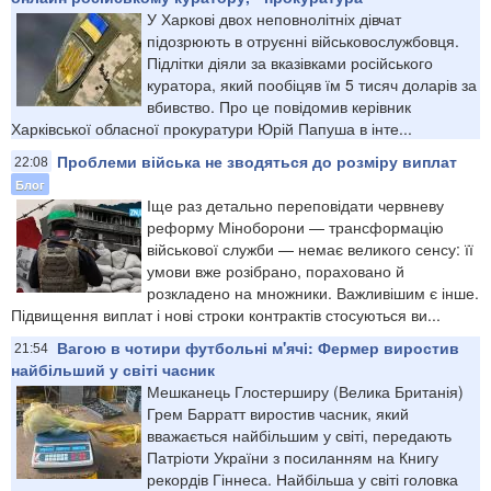
У Харкові двох неповнолітніх дівчат
підозрюють в отруєнні військовослужбовця.
Підлітки діяли за вказівками російського
куратора, який пообіцяв їм 5 тисяч доларів за
вбивство. Про це повідомив керівник
Харківської обласної прокуратури Юрій Папуша в інте...
Проблеми війська не зводяться до розміру виплат
22:08
Блог
Іще раз детально переповідати червневу
реформу Міноборони — трансформацію
військової служби — немає великого сенсу: її
умови вже розібрано, пораховано й
розкладено на множники. Важливішим є інше.
Підвищення виплат і нові строки контрактів стосуються ви...
Вагою в чотири футбольні м'ячі: Фермер виростив
21:54
найбільший у світі часник
Мешканець Глостерширу (Велика Британія)
Грем Барратт виростив часник, який
вважається найбільшим у світі, передають
Патріоти України з посиланням на Книгу
рекордів Гіннеса. Найбільша у світі головка