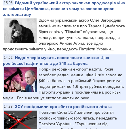
Відомий український актор закликав продюсерів кіно
15:06
не знімати Цимбалюка, пояснив чому та запропонував
альтернативу
Відомий український актор Олег Загородній
емоційно висловився про Тараса Цимбалюка.
Зірка серіалу "Підміна" обурюється, що
колегу, попри гучні скандали, наприклад, з
блогеркою Анною Алхім, все одно
продовжують знімати у кіно, передають Патріоти України...
Недоімперія мусить посилювати знижки: Ціна
14:52
російської нафти впала до $40 за барель
Попри рекордний експорт нафти, Росія
заробляє дедалі менше: ціна Urals впала до
$40 за барель, а російський бюджетризикує
недоотримати до 1,6 трлн рублів, передають
Патріоти України з посиланням на російські
медіа . Росія нарощує експорт нафти до реко...
ЗСУ повідомили про збиття російського літака
14:38
Повітряні Сили ЗСУ заявили про збиття
російськоговійськового літака, передають
Патріоти України. . "Гарні новини від