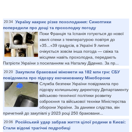
Україну накриє різке похолодання: Синоптики
20:34
попередили про дощі та прохолодну погоду
Поки Франція та Іспанія готуються до нової
хвилі спеки з температурою повітря до
+35...+39 градусів, в Україні 9 липня
очікується зовсім інша погода — свіжа та
місцями навіть прохолодна, передають
Патріоти України з посиланням на Наталку Діденко. За пр...
Закупили браковані міномети на 182 млн грн: СБУ
20:20
повідомила про підозру ексчиновнику Міноборони
Служба безпеки України повідомила про
підозру колишньому директору Департаменту
військово-технічної політики розвитку
озброєння та військової техніки Міністерства
оборони України. За даними слідства, він
причетний до закупівлі у 2023 році 250 браковани...
Російський удар забрав життя цілої родини в Києві:
20:06
Стали відомі трагічні подробиці