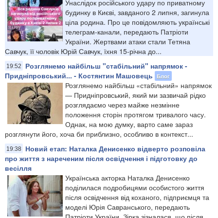
Унаслідок російського удару по приватному
будинку в Києві, завданого 2 липня, загинула
ціла родина. Про це повідомляють українські
телеграм-канали, передають Патріоти
України. Жертвами атаки стали Тетяна
Савчук, її чоловік Юрій Савчук, їхня 15-річна до...
Розглянемо найбільш "стабільний" напрямок -
19:52
Придніпровський... - Костянтин Машовець
Блог
Розглянемо найбільш «стабільний» напрямок
— Придніпровський, який ми зазвичай рідко
розглядаємо через майже незмінне
положення сторін протягом тривалого часу.
Однак, на мою думку, варто саме зараз
розглянути його, хоча би приблизно, особливо в контекст...
Новий етап: Наталка Денисенко відверто розповіла
19:38
про життя з нареченим після освідчення і підготовку до
весілля
Українська акторка Наталка Денисенко
поділилася подробицями особистого життя
після освідчення від коханого, підприємця та
моделі Юрія Савранського, передають
Патріоти України. Зірка зізналася, що після