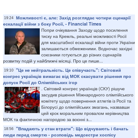
Можливості є, але: Захід розглядає чотири сценарії
19:24
ескалації війни з боку Росії, - Financial Times
Попри очікування Заходу щодо посилення
тиску на Кремль, реальні можливості Росії
для масштабної ескалації війни проти України
залишаються обмеженими. Водночас західні
союзники готуються до різних сценаріїв
розвитку подій у найближчі місяці. Про це пише...
"Це не нейтральність. Це співучасть": Світовий
19:10
конгрес українців вимагає від МОК скасувати рішення про
допуск Росії до Олімпійських ігор
​. Світовий конгрес українців (СКУ) рішуче
засудив рішення Міжнародного олімпійського
комітету щодо повернення атлетів із Росії та
Білорусі до олімпійських змагань, назвавши
цей крок моральним провалом керівництва
МОК та фактичною нагородою за воєнні з...
"Впадають у стан втрати": Що відчувають і бачать
18:56
люди перед смертю - розповідь медсестри хоспісу