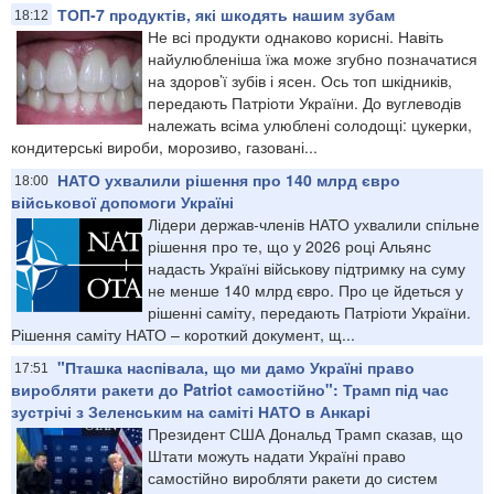
ТОП-7 продуктів, які шкодять нашим зубам
18:12
Не всі продукти однаково корисні. Навіть
найулюбленіша їжа може згубно позначатися
на здоров’ї зубів і ясен. Ось топ шкідників,
передають Патріоти України. До вуглеводів
належать всіма улюблені солодощі: цукерки,
кондитерські вироби, морозиво, газовані...
НАТО ухвалили рішення про 140 млрд євро
18:00
військової допомоги Україні
Лідери держав-членів НАТО ухвалили спільне
рішення про те, що у 2026 році Альянс
надасть Україні військову підтримку на суму
не менше 140 млрд євро. Про це йдеться у
рішенні саміту, передають Патріоти України.
Рішення саміту НАТО – короткий документ, щ...
"Пташка наспівала, що ми дамо Україні право
17:51
виробляти ракети до Patriot самостійно": Трамп під час
зустрічі з Зеленським на саміті НАТО в Анкарі
Президент США Дональд Трамп сказав, що
Штати можуть надати Україні право
самостійно виробляти ракети до систем