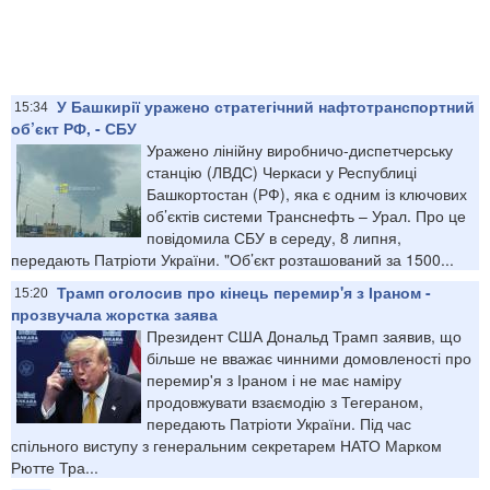
​У Башкирії уражено стратегічний нафтотранспортний
15:34
об’єкт РФ, - СБУ
Уражено лінійну виробничо-диспетчерську
станцію (ЛВДС) Черкаси у Республиці
Башкортостан (РФ), яка є одним із ключових
об’єктів системи Транснефть – Урал. Про це
повідомила СБУ в середу, 8 липня,
передають Патріоти України. "Об’єкт розташований за 1500...
Трамп оголосив про кінець перемир'я з Іраном -
15:20
прозвучала жорстка заява
Президент США Дональд Трамп заявив, що
більше не вважає чинними домовленості про
перемир'я з Іраном і не має наміру
продовжувати взаємодію з Тегераном,
передають Патріоти України. Під час
спільного виступу з генеральним секретарем НАТО Марком
Рютте Тра...