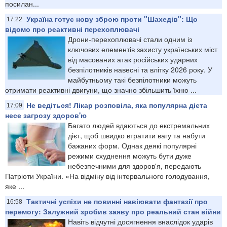
посилан...
Україна готує нову зброю проти "Шахедів": Що
17:22
відомо про реактивні перехоплювачі
Дрони-перехоплювачі стали одним із
ключових елементів захисту українських міст
від масованих атак російських ударних
безпілотників навесні та влітку 2026 року. У
майбутньому такі безпілотники можуть
отримати реактивні двигуни, що значно збільшить їхню ...
Не ведіться! Лікар розповіла, яка популярна дієта
17:09
несе загрозу здоров'ю
Багато людей вдаються до екстремальних
дієт, щоб швидко втратити вагу та набути
бажаних форм. Однак деякі популярні
режими схуднення можуть бути дуже
небезпечними для здоров'я, передають
Патріоти України. «На відміну від інтервального голодування,
яке ...
Тактичні успіхи не повинні навіювати фантазії про
16:58
перемогу: Залужний зробив заяву про реальний стан війни
Навіть відчутні досягнення внаслідок ударів