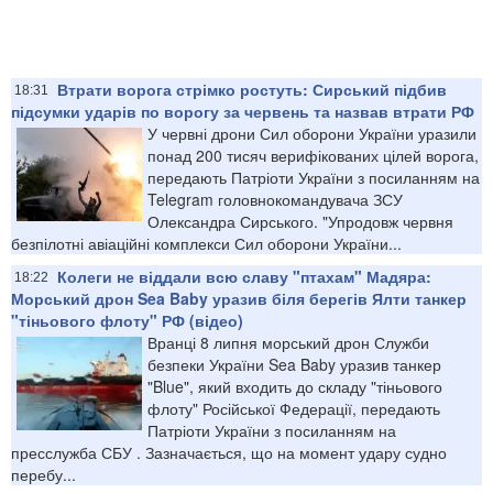
Втрати ворога стрімко ростуть: Сирський підбив
18:31
підсумки ударів по ворогу за червень та назвав втрати РФ
У червні дрони Сил оборони України уразили
понад 200 тисяч верифікованих цілей ворога,
передають Патріоти України з посиланням на
Telegram головнокомандувача ЗСУ
Олександра Сирського. "Упродовж червня
безпілотні авіаційні комплекси Сил оборони України...
Колеги не віддали всю славу "птахам" Мадяра:
18:22
Морський дрон Sea Baby уразив біля берегів Ялти танкер
"тіньового флоту" РФ (відео)
Вранці 8 липня морський дрон Служби
безпеки України Sea Baby уразив танкер
"Blue", який входить до складу "тіньового
флоту" Російської Федерації, передають
Патріоти України з посиланням на
пресслужба СБУ . Зазначається, що на момент удару судно
перебу...