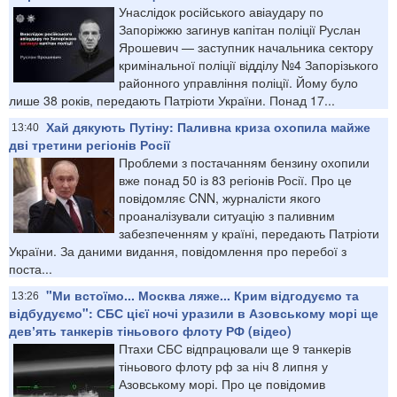
Унаслідок російського авіаудару по
Запоріжжю загинув капітан поліції Руслан
Ярошевич — заступник начальника сектору
кримінальної поліції відділу №4 Запорізького
районного управління поліції. Йому було
лише 38 років, передають Патріоти України. Понад 17...
Хай дякують Путіну: Паливна криза охопила майже
13:40
дві третини регіонів Росії
Проблеми з постачанням бензину охопили
вже понад 50 із 83 регіонів Росії. Про це
повідомляє CNN, журналісти якого
проаналізували ситуацію з паливним
забезпеченням у країні, передають Патріоти
України. За даними видання, повідомлення про перебої з
поста...
"Ми встоїмо... Москва ляже... Крим відгодуємо та
13:26
відбудуємо": СБС цієї ночі уразили в Азовському морі ще
девʼять танкерів тіньового флоту РФ (відео)
Птахи СБС відпрацювали ще 9 танкерів
тіньового флоту рф за ніч 8 липня у
Азовському морі. Про це повідомив