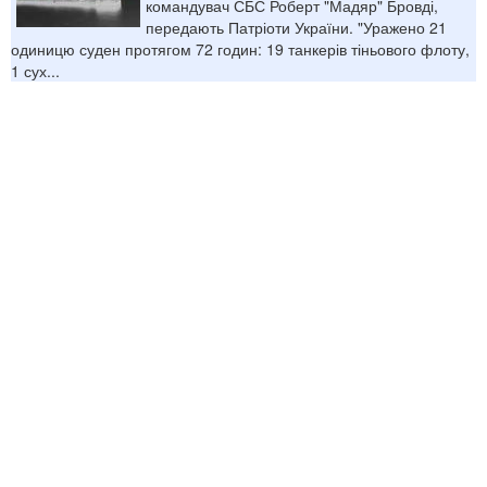
командувач СБС Роберт "Мадяр" Бровді,
передають Патріоти України. "Уражено 21
одиницю суден протягом 72 годин: 19 танкерів тіньового флоту,
1 сух...