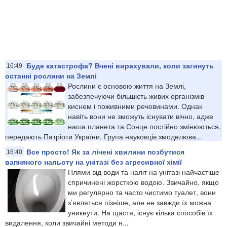
Буде катастрофа? Вчені вирахували, коли загинуть
16:49
останні рослини на Землі
Рослини є основою життя на Землі,
забезпечуючи більшість живих організмів
киснем і поживними речовинами. Однак
навіть вони не зможуть існувати вічно, адже
наша планета та Сонце постійно змінюються,
передають Патріоти України. Група науковців змоделюва...
Все просто! Як за лічені хвилини позбутися
16:40
вапняного нальоту на унітазі без агресивної хімії
Плями від води та наліт на унітазі найчастіше
спричинені жорсткою водою. Звичайно, якщо
ми регулярно та часто чистимо туалет, вони
з’являться пізніше, але не завжди їх можна
уникнути. На щастя, існує кілька способів їх
видалення, коли звичайні методи н...