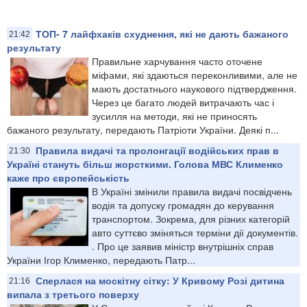
ТОП- 7 лайфхаків схуднення, які не дають бажаного
21:42
результату
Правильне харчування часто оточене
міфами, які здаються переконливими, але не
мають достатнього наукового підтвердження.
Через це багато людей витрачають час і
зусилля на методи, які не приносять
бажаного результату, передають Патріоти України. Деякі п...
Правила видачі та пролонгації водійських прав в
21:30
Україні стануть більш жорсткими. Голова МВС Клименко
каже про європейськість
В Україні змінили правила видачі посвідчень
водія та допуску громадян до керування
транспортом. Зокрема, для різних категорій
авто суттєво зміняться терміни дії документів.
. Про це заявив міністр внутрішніх справ
України Ігор Клименко, передають Патр...
Сперлася на москітну сітку: У Кривому Розі дитина
21:16
випала з третього поверху