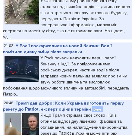
У Саксаганському районі Кривого Рогу
сталася надзвичайна подія — дитина випала
з вікна третього поверху житлового будинку,
передають Патріоти України. За
попередньою інформацією, малюк міг
спертися на москітну сітку, яка не витримала ваги. На щастя,
уд...
У Росії поскаржилися на новий бензин: Водії
21:02
помітили дивну зміну після заправки
У Росії почали надходити перші партії
бензину з Індії. За повідомленнями
російських джерел, частина водіїв після
заправки новим пальним заявляє про зміну
звуку роботи двигуна та висловлює
побоювання щодо можливого впливу на автомобілі, передають
Патріо...
Трамп дав добро: Коли Україна виготовить першу
20:48
ракету до Patriot, експерт оцінив терміни
Блог
Якщо Трамп стримає своє слово і Київ
отримає відповідну ліцензію , фахівців та
обладнання, на налагодження виробництва
ракет до Patriot в Україні може піти рік-