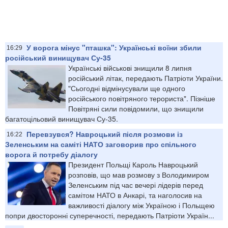
У ворога мінус "пташка": Українські воїни збили
16:29
російський винищувач Су-35
Українські військові знищили 8 липня
російський літак, передають Патріоти України.
"Сьогодні відмінусували ще одного
російського повітряного терориста". Пізніше
Повітряні сили повідомили, що знищили
багатоцільовий винищувач Су-35.
Перевзувся? Навроцький після розмови із
16:22
Зеленським на саміті НАТО заговорив про спільного
ворога й потребу діалогу
Президент Польщі Кароль Навроцький
розповів, що мав розмову з Володимиром
Зеленським під час вечері лідерів перед
самітом НАТО в Анкарі, та наголосив на
важливості діалогу між Україною і Польщею
попри двосторонні суперечності, передають Патріоти Україн...