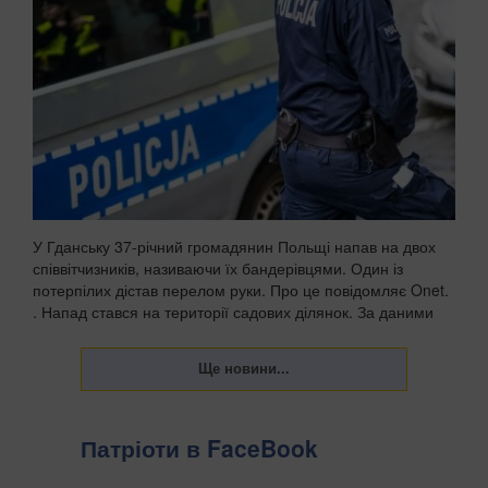
У Гданську 37-річний громадянин Польщі напав на двох
співвітчизників, називаючи їх бандерівцями. Один із
потерпілих дістав перелом руки. Про це повідомляє Onet.
. Напад стався на території садових ділянок. За даними
поліції, чоловік агресивно їздив та...
Патріоти в FaceBook