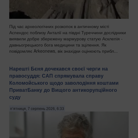
Під час археологічних розкопок в античному місті
Аспендос поблизу Анталії на півдні Туреччини дослідники
виявили добре збережену мармурову статую Асклепія -
давньогрецького бога медицини та зцілення. Як
повідомляє Arkeonews, вік знахідки оцінюють прибл...
Нарешті Бєня дочекався своєї черги на
правосуддя: САП спрямувала справу
Коломойського щодо заволодіння коштами
ПриватБанку до Вищого антикорупційного
суду
п’ятниця, 7 серпень 2026, 6:33