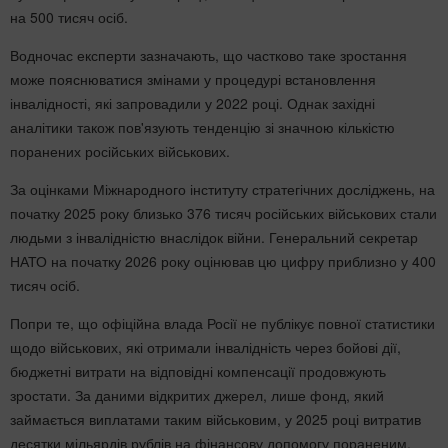
на 500 тисяч осіб.
Водночас експерти зазначають, що частково таке зростання
може пояснюватися змінами у процедурі встановлення
інвалідності, які запровадили у 2022 році. Однак західні
аналітики також пов'язують тенденцію зі значною кількістю
поранених російських військових.
За оцінками Міжнародного інституту стратегічних досліджень, на
початку 2025 року близько 376 тисяч російських військових стали
людьми з інвалідністю внаслідок війни. Генеральний секретар
НАТО на початку 2026 року оцінював цю цифру приблизно у 400
тисяч осіб.
Попри те, що офіційна влада Росії не публікує повної статистики
щодо військових, які отримали інвалідність через бойові дії,
бюджетні витрати на відповідні компенсації продовжують
зростати. За даними відкритих джерел, лише фонд, який
займається виплатами таким військовим, у 2025 році витратив
десятки мільярдів рублів на фінансову допомогу пораненим.