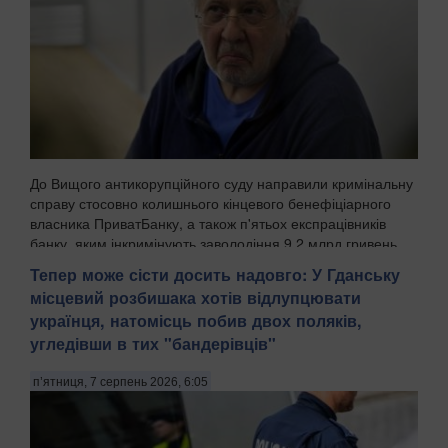
До Вищого антикорупційного суду направили кримінальну
справу стосовно колишнього кінцевого бенефіціарного
власника ПриватБанку, а також п'ятьох експрацівників
банку, яким інкримінують заволодіння 9,2 млрд гривень.
Про це повідомила Спеціалізована антик...
Тепер може сісти досить надовго: У Гданську
місцевий розбишака хотів відлупцювати
українця, натомісць побив двох поляків,
угледівши в тих "бандерівців"
п’ятниця, 7 серпень 2026, 6:05