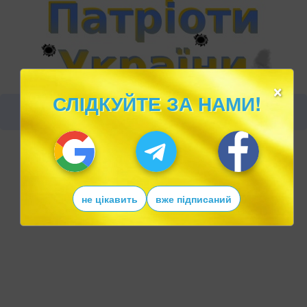
×
СЛІДКУЙТЕ ЗА НАМИ!
не цікавить
вже підписаний