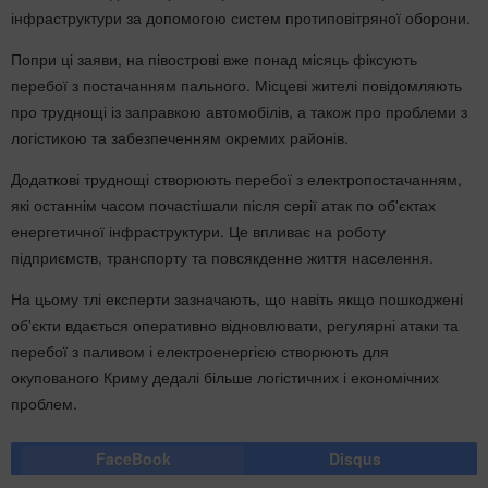
інфраструктури за допомогою систем протиповітряної оборони.
Попри ці заяви, на півострові вже понад місяць фіксують
перебої з постачанням пального. Місцеві жителі повідомляють
про труднощі із заправкою автомобілів, а також про проблеми з
логістикою та забезпеченням окремих районів.
Додаткові труднощі створюють перебої з електропостачанням,
які останнім часом почастішали після серії атак по об'єктах
енергетичної інфраструктури. Це впливає на роботу
підприємств, транспорту та повсякденне життя населення.
На цьому тлі експерти зазначають, що навіть якщо пошкоджені
об'єкти вдається оперативно відновлювати, регулярні атаки та
перебої з паливом і електроенергією створюють для
окупованого Криму дедалі більше логістичних і економічних
проблем.
FaceBook
Disqus