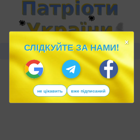
×
СЛІДКУЙТЕ ЗА НАМИ!
не цікавить
вже підписаний