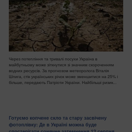
Через потепління та тривалі посухи Україна в
майбутньому може зіткнутися зі значним скороченням
водних ресурсів. За прогнозом метеоролога Віталія
Шпига, стік українських річок може зменшитися на 25% і
більше, передають Патріоти України. Найбільші ризик...
Готуємо копчене скло та стару засвічену
фотоплівку: Де в Україні можна буде
спостерігати сонячне затемнення 12 серпня