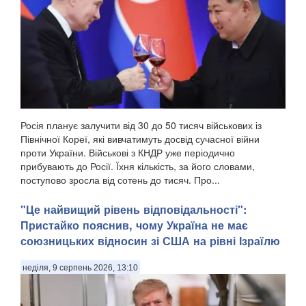
диктаторському режиму Башара Асада, передають
Патріоти України. Про це повідомив військовосл...
Росія планує залучити від 30 до 50 тисяч військових із
Північної Кореї, які вивчатимуть досвід сучасної війни
проти України. Військові з КНДР уже періодично
прибувають до Росії. Їхня кількість, за його словами,
поступово зросла від сотень до тисяч. Про...
"Це найвищий рівень відповідальності":
Пристайко пояснив, чому Україна не має
союзницьких відносин зі США на рівні Ізраїлю
неділя, 9 серпень 2026, 13:10