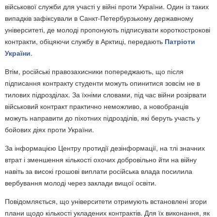
військової служби для участі у війні проти України. Один із таких
випадків зафіксували в Санкт-Петербурзькому державному
університеті, де молоді пропонують підписувати короткострокові
контракти, обіцяючи службу в Арктиці, передають
Патріоти
України
.
Втім, російські правозахисники попереджають, що після
підписання контракту студенти можуть опинитися зовсім не в
тилових підрозділах. За їхніми словами, під час війни розірвати
військовий контракт практично неможливо, а новобранців
можуть направити до піхотних підрозділів, які беруть участь у
бойових діях проти України.
За інформацією Центру протидії дезінформації, на тлі значних
втрат і зменшення кількості охочих добровільно йти на війну
навіть за високі грошові виплати російська влада посилила
вербування молоді через заклади вищої освіти.
Повідомляється, що університети отримують встановлені згори
плани щодо кількості укладених контрактів. Для їх виконання, як