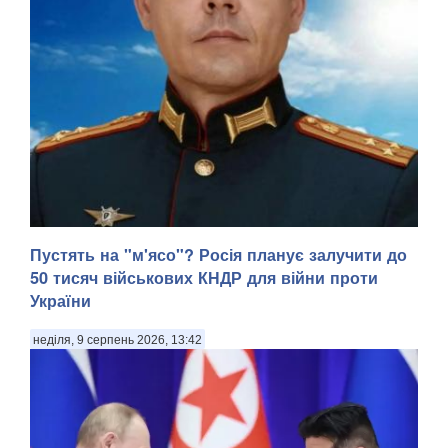
Пустять на "м'ясо"? Росія планує залучити до
50 тисяч військових КНДР для війни проти
України
неділя, 9 серпень 2026, 13:42
У Донецькій області українська армія ліквідувала
російського офіцера, полковника ЗС РФ Сергія Хвалова.
Ворожий військовий раніше двічі служив у Сирії, сприяючи