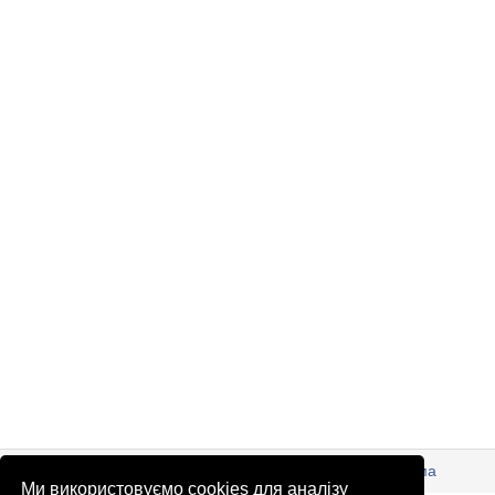
© Патріоти України 2026
Правова інформація
Реклама
Ми використовуємо cookies для аналізу