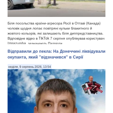
Біля посольства країни-агресора Росії в Оттаві (Канада)
чоловік щодня лопає повітряні кульки блакитного й
жовтого кольорів, які залишають біля диппредставництва.
Відповідне відео в TikTok 7 серпня опублікував користувач
Izigazumba, зазначають Патріоти ...
Відправили до пекла: На Донеччині ліквідували
окупанта, який "відзначився" в Сирії
неділя, 9 серпень 2026, 13:54