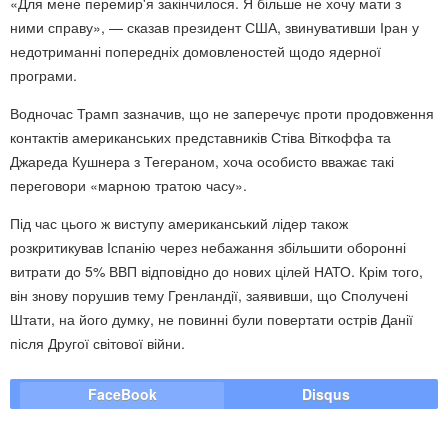
«Для мене перемир'я закінчилося. Я більше не хочу мати з
ними справу», — сказав президент США, звинувативши Іран у
недотриманні попередніх домовленостей щодо ядерної
програми.
Водночас Трамп зазначив, що не заперечує проти продовження
контактів американських представників Стіва Віткоффа та
Джареда Кушнера з Тегераном, хоча особисто вважає такі
переговори «марною тратою часу».
Під час цього ж виступу американський лідер також
розкритикував Іспанію через небажання збільшити оборонні
витрати до 5% ВВП відповідно до нових цілей НАТО. Крім того,
він знову порушив тему Гренландії, заявивши, що Сполучені
Штати, на його думку, не повинні були повертати острів Данії
після Другої світової війни.
FaceBook
Disqus