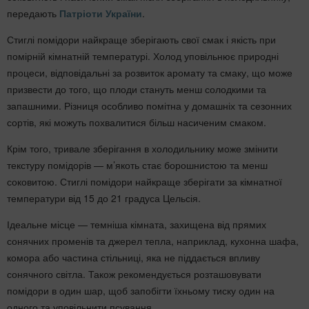
передають
Патріоти України
.
Стиглі помідори найкраще зберігають свої смак і якість при
помірній кімнатній температурі. Холод уповільнює природні
процеси, відповідальні за розвиток аромату та смаку, що може
призвести до того, що плоди стануть менш солодкими та
запашними. Різниця особливо помітна у домашніх та сезонних
сортів, які можуть похвалитися більш насиченим смаком.
Крім того, тривале зберігання в холодильнику може змінити
текстуру помідорів — м’якоть стає борошнистою та менш
соковитою. Стиглі помідори найкраще зберігати за кімнатної
температури від 15 до 21 градуса Цельсія.
Ідеальне місце — темніша кімната, захищена від прямих
сонячних променів та джерел тепла, наприклад, кухонна шафа,
комора або частина стільниці, яка не піддається впливу
сонячного світла. Також рекомендується розташовувати
помідори в один шар, щоб запобігти їхньому тиску один на
одного та уповільнити псування.