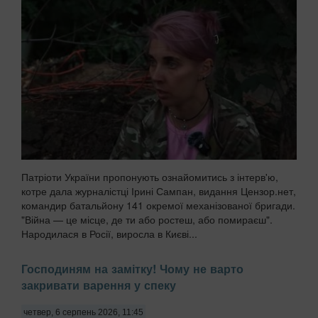
Патріоти України пропонують ознайомитись з інтерв'ю,
котре дала журналістці Ірині Сампан, видання Цензор.нет,
командир батальйону 141 окремої механізованої бригади.
"Війна — це місце, де ти або ростеш, або помираєш".
Народилася в Росії, виросла в Києві...
Господиням на замітку! Чому не варто
закривати варення у спеку
четвер, 6 серпень 2026, 11:45