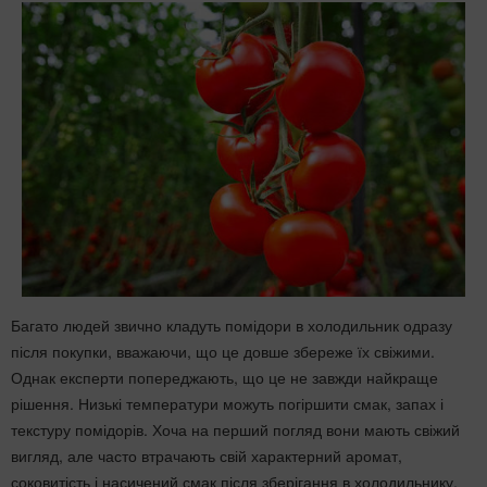
Багато людей звично кладуть помідори в холодильник одразу
після покупки, вважаючи, що це довше збереже їх свіжими.
Однак експерти попереджають, що це не завжди найкраще
рішення. Низькі температури можуть погіршити смак, запах і
текстуру помідорів. Хоча на перший погляд вони мають свіжий
вигляд, але часто втрачають свій характерний аромат,
соковитість і насичений смак після зберігання в холодильнику,