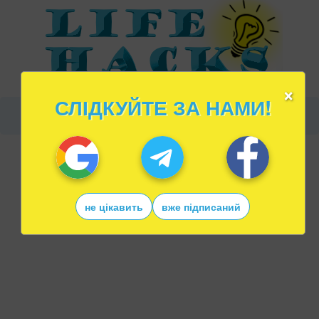
×
СЛІДКУЙТЕ ЗА НАМИ!
не цікавить
вже підписаний