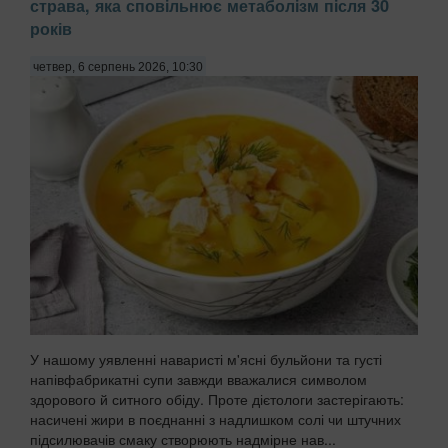
страва, яка сповільнює метаболізм після 30
років
четвер, 6 серпень 2026, 10:30
У нашому уявленні наваристі м'ясні бульйони та густі
напівфабрикатні супи завжди вважалися символом
здорового й ситного обіду. Проте дієтологи застерігають:
насичені жири в поєднанні з надлишком солі чи штучних
підсилювачів смаку створюють надмірне нав...