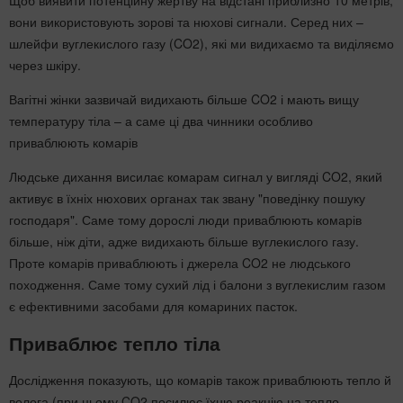
вони використовують зорові та нюхові сигнали. Серед них –
шлейфи вуглекислого газу (CO2), які ми видихаємо та виділяємо
через шкіру.
Вагітні жінки зазвичай видихають більше CO2 і мають вищу
температуру тіла – а саме ці два чинники особливо
приваблюють комарів
Людське дихання висилає комарам сигнал у вигляді CO2, який
активує в їхніх нюхових органах так звану "поведінку пошуку
господаря". Саме тому дорослі люди приваблюють комарів
більше, ніж діти, адже видихають більше вуглекислого газу.
Проте комарів приваблюють і джерела CO2 не людського
походження. Саме тому сухий лід і балони з вуглекислим газом
є ефективними засобами для комариних пасток.
Приваблює тепло тіла
Дослідження показують, що комарів також приваблюють тепло й
волога (при цьому CO2 посилює їхню реакцію на тепло.