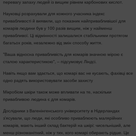
перевагу запаху людей із вищим рівнем карбонових кислот.
Науковці розрахували для кожного учасника індекс
привабливості й виявили, що показник найпривабливішої для
комарів людини був у 100 разів вищим, ніж у найменш
привабливої. Ці відмінності залишалися стабільними протягом
багатьох років, незалежно від змін способу життя.
"Ваша відносна привабливість для комарів значною мірою є
сталою характеристикою", – підсумовує Ліндсі.
Навіть якщо вам здається, що комарі вас не кусають, фахівці все
одно радять використовувати засоби захисту
Мікробіом шкіри також може впливати на те, наскільки
привабливою людина є для комарів.
Дослідники з Вагенінгенського університету в Нідерландах
з'ясували, що люди, які особливо приваблюють малярійних
комарів, мають інший склад бактерій на шкірі: чисельніший, але
менш різноманітний, ніж у тих, кого комарі обирають рідше. Це