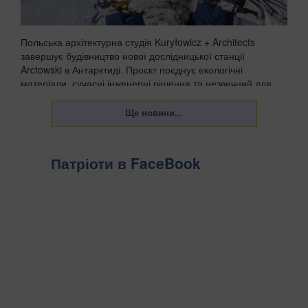
Польська архітектурна студія Kuryłowicz + Architects
завершує будівництво нової дослідницької станції
Arctowski в Антарктиді. Проєкт поєднує екологічні
матеріали, сучасні інженерні рішення та незвичний для
полярних баз акцент на комфорті людей, які пра...
Патріоти в FaceBook