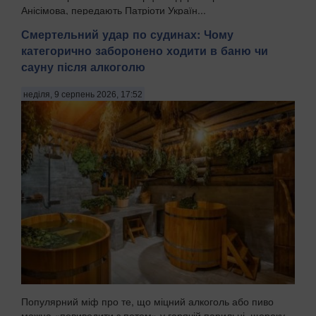
Анісімова, передають Патріоти Україн...
Смертельний удар по судинах: Чому
категорично заборонено ходити в баню чи
сауну після алкоголю
неділя, 9 серпень 2026, 17:52
Популярний міф про те, що міцний алкоголь або пиво
можна «повиводити з потом» у гарячій парильні, щороку