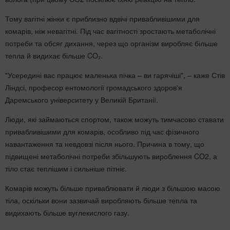
Тому вагітні жінки є приблизно вдвічі привабливішими для
комарів, ніж невагітні. Під час вагітності зростають метаболічні
потреби та обсяг дихання, через що організм виробляє більше
тепла й видихає більше CO₂.
"Усередині вас працює маленька пічка – ви гарячіші", – каже Стів
Ліндсі, професор ентомології громадського здоров'я
Даремського університету у Великій Британії.
Люди, які займаються спортом, також можуть тимчасово ставати
привабливішими для комарів, особливо під час фізичного
навантаження та невдовзі після нього. Причина в тому, що
підвищені метаболічні потреби збільшують вироблення CO2, а
тіло стає теплішим і сильніше пітніє.
Комарів можуть більше приваблювати й люди з більшою масою
тіла, оскільки вони зазвичай виробляють більше тепла та
видихають більше вуглекислого газу.