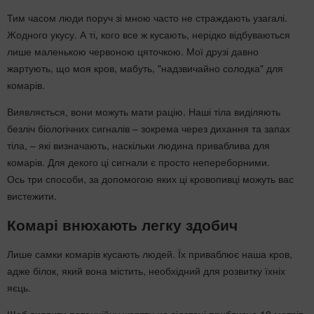
Тим часом люди поруч зі мною часто не страждають узагалі.
Жодного укусу. А ті, кого все ж кусають, нерідко відбуваються
лише маленькою червоною цяточкою. Мої друзі давно
жартують, що моя кров, мабуть, "надзвичайно солодка" для
комарів.
Виявляється, вони можуть мати рацію. Наші тіла виділяють
безліч біологічних сигналів – зокрема через дихання та запах
тіла, – які визначають, наскільки людина приваблива для
комарів. Для декого ці сигнали є просто непереборними.
Ось три способи, за допомогою яких ці кровопивці можуть вас
вистежити.
Комарі внюхають легку здобич
Лише самки комарів кусають людей. Їх приваблює наша кров,
адже білок, який вона містить, необхідний для розвитку їхніх
яєць.
Щоб виявити потенційну жертву на відстані приблизно 10 метрів,