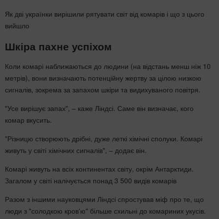
Як дві українки вирішили рятувати світ від комарів і що з цього
вийшло
Шкіра пахне успіхом
Коли комарі наближаються до людини (на відстань менш ніж 10
метрів), вони визначають потенційну жертву за цілою низкою
сигналів, зокрема за запахом шкіри та видихуваного повітря.
"Усе вирішує запах", – каже Ліндсі. Саме він визначає, кого
комар вкусить.
"Різницю створюють дрібні, дуже леткі хімічні сполуки. Комарі
живуть у світі хімічних сигналів", – додає він.
Комарі живуть на всіх континентах світу, окрім Антарктиди.
Загалом у світі налічується понад 3 500 видів комарів
Разом з іншими науковцями Ліндсі спростував міф про те, що
люди з "солодкою кров'ю" більше схильні до комариних укусів.