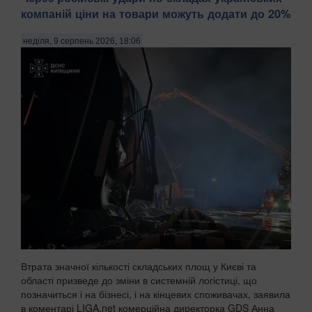
компаній ціни на товари можуть додати до 20%
неділя, 9 серпень 2026, 18:06
Втрата значної кількості складських площ у Києві та
області призведе до зміни в системній логістиці, що
позначиться і на бізнесі, і на кінцевих споживачах, заявила
в коментарі LIGA.net комерційна директорка GDS Анна