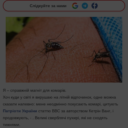
Слідкуйте за нами
Я – справжній магніт для комарів.
Хоч куди у світі я вирушаю на літній відпочинок, одне можна
сказати напевно: мене неодмінно покусають комарі, цитують
Патріоти України
статтю ВВС за авторством Кетрін Ванг, і
продовжують, - . Великі сверблячі пухирі, які не сходять
тижнями.