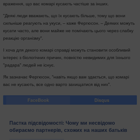
враження, що вас комарі кусають частіше за інших.
"Деякі люди вважають, що їх кусають більше, тому що вони
сильніше реагують на укуси, – каже Фергюсон. – Деяких можуть
кусати часто, але вони майже не помічають цього через слабку
реакцію організму".
І хоча для декого комарі справді можуть становити особливий
інтерес з біологічних причин, повністю невидимих для їхнього
"радара" людей не існує.
Як зазначає Фергюсон, "навіть якщо вам здається, що комарі
вас не кусають, все одно варто захищатися від них".
FaceBook
Disqus
Пастка підсвідомості: Чому ми несвідомо
обираємо партнерів, схожих на наших батьків