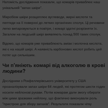
Натомість дослідження показали, що комарів приваблює наш
унікальний "запах шкіри".
Мікробіом шкіри розщеплює вуглеводи, жирні кислоти та
пептиди на її поверхні до летких органічних сполук. Ці речовини
легко випаровуються в повітря, і комарі здатні розрізняти їх.
Загалом на людській шкірі виявляють понад 500 таких сполук.
Відомо, що комарів уже приваблюють аміак і молочна кислота,
які є на нашій шкірі. А наявність карбонових кислот робить цей
потяг ще сильнішим.
Чи п'яніють комарі від алкоголю в крові
людини?
Дослідники з Рокфеллерівського університету у США
проаналізували запах шкіри 64 людей, які протягом шести годин
носили нейлонові рукави. Потім комарам дали змогу обирати
між цими зразками нейлону, що фактично виконували роль
"пристрою для збору запахів". Результати показали чітку