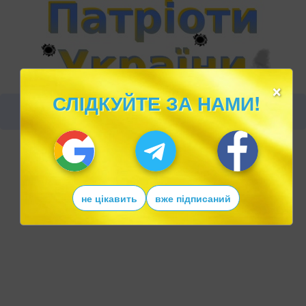
×
СЛІДКУЙТЕ ЗА НАМИ!
не цікавить
вже підписаний