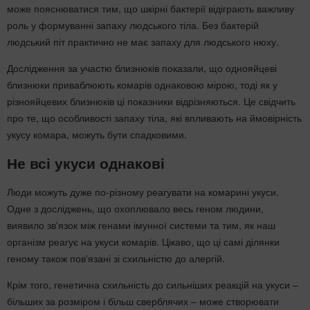
може пояснюватися тим, що шкірні бактерії відіграють важливу
роль у формуванні запаху людського тіла. Без бактерій
людський піт практично не має запаху для людського нюху.
Дослідження за участю близнюків показали, що однояйцеві
близнюки приваблюють комарів однаковою мірою, тоді як у
різнояйцевих близнюків ці показники відрізняються. Це свідчить
про те, що особливості запаху тіла, які впливають на ймовірність
укусу комара, можуть бути спадковими.
Не всі укуси однакові
Люди можуть дуже по-різному реагувати на комарині укуси.
Одне з досліджень, що охоплювало весь геном людини,
виявило зв'язок між генами імунної системи та тим, як наш
організм реагує на укуси комарів. Цікаво, що ці самі ділянки
геному також пов'язані зі схильністю до алергій.
Крім того, генетична схильність до сильніших реакцій на укуси –
більших за розміром і більш сверблячих – може створювати