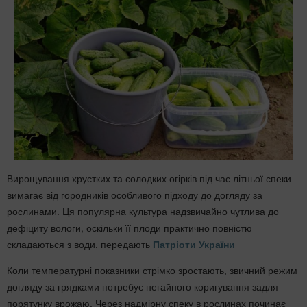
Вирощування хрустких та солодких огірків під час літньої спеки
вимагає від городників особливого підходу до догляду за
рослинами. Ця популярна культура надзвичайно чутлива до
дефіциту вологи, оскільки її плоди практично повністю
складаються з води, передають
Патріоти України
Коли температурні показники стрімко зростають, звичний режим
догляду за грядками потребує негайного коригування задля
порятунку врожаю. Через надмірну спеку в рослинах починає