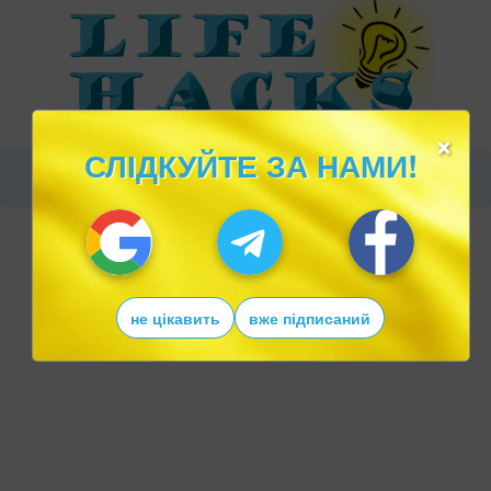
×
СЛІДКУЙТЕ ЗА НАМИ!
не цікавить
вже підписаний