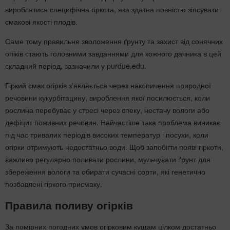
вироблятися специфічна гіркота, яка здатна повністю зіпсувати
смакові якості плодів.
Саме тому правильне зволоження ґрунту та захист від сонячних
опіків стають головними завданнями для кожного дачника в цей
складний період, зазначили у purdue.edu.
Гіркий смак огірків з'являється через накопичення природної
речовини кукурбітацину, вироблення якої посилюється, коли
рослина перебуває у стресі через спеку, нестачу вологи або
дефіцит поживних речовин. Найчастіше така проблема виникає
під час тривалих періодів високих температур і посухи, коли
огірки отримують недостатньо води. Щоб запобігти появі гіркоти,
важливо регулярно поливати рослини, мульчувати ґрунт для
збереження вологи та обирати сучасні сорти, які генетично
позбавлені гіркого присмаку.
Правила поливу огірків
За помірних погодних умов огірковим кущам цілком достатньо