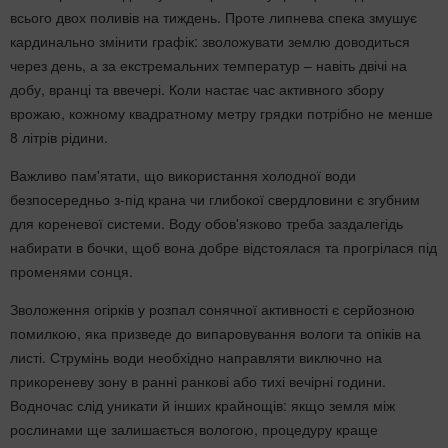
всього двох поливів на тиждень. Проте липнева спека змушує
кардинально змінити графік: зволожувати землю доводиться
через день, а за екстремальних температур – навіть двічі на
добу, вранці та ввечері. Коли настає час активного збору
врожаю, кожному квадратному метру грядки потрібно не менше
8 літрів рідини.
Важливо пам'ятати, що використання холодної води
безпосередньо з-під крана чи глибокої свердловини є згубним
для кореневої системи. Воду обов'язково треба заздалегідь
набирати в бочки, щоб вона добре відстоялася та прогрілася під
променями сонця.
Зволоження огірків у розпал сонячної активності є серйозною
помилкою, яка призведе до випаровування вологи та опіків на
листі. Струмінь води необхідно направляти виключно на
прикореневу зону в ранні ранкові або тихі вечірні години.
Водночас слід уникати й інших крайнощів: якщо земля між
рослинами ще залишається вологою, процедуру краще