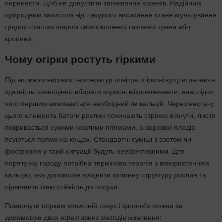
перенести, щоб не допустити загнивання коренів. Надійним
природним захистом від швидкого висихання стане мульчування
грядок товстим шаром свіжоскошеної газонної трави або
кропиви.
Чому огірки ростуть гіркими
Під впливом високих температур повітря огіркові кущі втрачають
здатність повноцінно вбирати корисні мікроелементи, внаслідок
чого першим вимивається необхідний їм кальцій. Через нестачу
цього елемента батоги рослин починають стрімко в'янути, листя
покривається сухими жовтими плямами, а верхівки плодів
псуються прямо на кущах. Стандартні суміші з азотом чи
фосфором у такій ситуації будуть неефективними. Для
порятунку городу потрібна термінова терапія з використанням
кальцію, яка допоможе зміцнити клітинну структуру рослин та
підвищить їхню стійкість до посухи.
Повернути огіркам колишній тонус і здоров'я можна за
допомогою двох ефективних методів живлення: