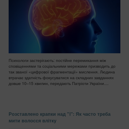
Психологи застерігають: постійне перемикання між
сповіщеннями та соціальними мережами призводить до
так званої «цифрової фрагментації» мислення. Людина
втрачає здатність фокусуватися на складних завданнях
довше 10–15 хвилин, передають Патріоти України....
Розставлено крапки над "і": Як часто треба
мити волосся влітку