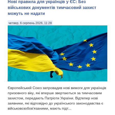
Нові правила для українців у ЄС: Без
військових документів тимчасовий захист
можуть не надати
четвер, 6 серпень 2026, 11:28
У Ярославлі дрони атакували один з найбільших
нафтопереробних заводів росії. Місцева влада заявила
про «наймасовішу атаку» безпілотників на область. Про
атаку повідомив губернатор Ярославської області
Михайло Євраєв, передають Патріоти України. . За с...
Європейський Союз запровадив нові вимоги для українців
призовного віку, які вперше звертаються за тимчасовим
захистом, передають Патріоти України. Відтепер нові
заявники, які відповідно до українського законодавства є
військовозобов'язаними, мають підт...