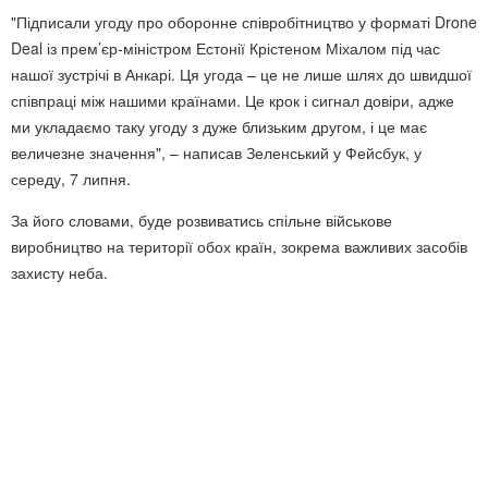
"Підписали угоду про оборонне співробітництво у форматі Drone
Deal із прем’єр-міністром Естонії Крістеном Міхалом під час
нашої зустрічі в Анкарі. Ця угода – це не лише шлях до швидшої
співпраці між нашими країнами. Це крок і сигнал довіри, адже
ми укладаємо таку угоду з дуже близьким другом, і це має
величезне значення", – написав Зеленський у Фейсбук, у
середу, 7 липня.
За його словами, буде розвиватись спільне військове
виробництво на території обох країн, зокрема важливих засобів
захисту неба.