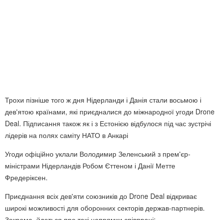
Трохи пізніше того ж дня Нідерланди і Данія стали восьмою і
дев'ятою країнами, які приєдналися до міжнародної угоди Drone
Deal. Підписання також як і з Естонією відбулося під час зустрічі
лідерів на полях саміту НАТО в Анкарі
Угоди офіційно уклали Володимир Зеленський з прем'єр-
міністрами Нідерландів Робом Єттеном і Данії Метте
Фредеріксен.
Приєднання всіх дев'яти союзників до Drone Deal відкриває
широкі можливості для оборонних секторів держав-партнерів.
Зокрема, йдеться про такі напрямки співпраці: