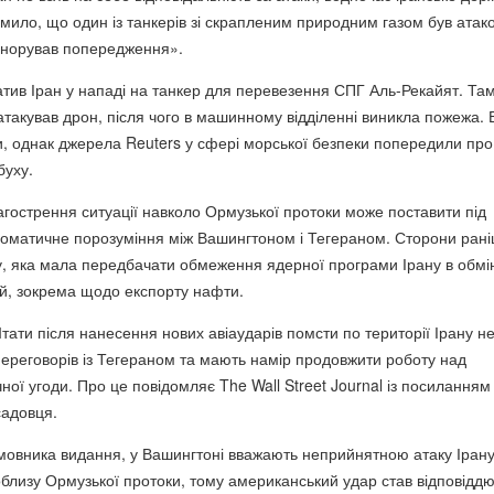
мило, що один із танкерів зі скрапленим природним газом був атак
оігнорував попередження».
атив Іран у нападі на танкер для перевезення СПГ Аль-Рекайят. Та
атакував дрон, після чого в машинному відділенні виникла пожежа. 
, однак джерела Reuters у сфері морської безпеки попередили про
буху.
агострення ситуації навколо Ормузької протоки може поставити під
ломатичне порозуміння між Вашингтоном і Тегераном. Сторони ран
, яка мала передбачати обмеження ядерної програми Ірану в обмі
й, зокрема щодо експорту нафти.
тати після нанесення нових авіаударів помсти по території Ірану н
переговорів із Тегераном та мають намір продовжити роботу над
ої угоди. Про це повідомляє The Wall Street Journal із посиланням
садовця.
мовника видання, у Вашингтоні вважають неприйнятною атаку Ірану
облизу Ормузької протоки, тому американський удар став відповіддю