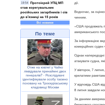
Протоієрей УПЦ МП
дії.
19:54
став корегувальник
Водночас, за оцін
російських загарбників і сів
до в'язниці на 15 років
чинним.
Всі новини
«США продовжать пе
американського по
По теме
За інформацією вид
комерційних суден 
Однак напередодні 
атакувати судна, я
Отже на ювілеї у Чайко
У вівторок, 7 липн
ліквідували принаймні двох
генералів? - Розслідувачі
крилатими ракетами
ідентифікували особу таємно
поховану на Троєкуріаському
У відповідь США від
кладовищі Москви
8 липня завдали ново
За даними американ
берегового спостер