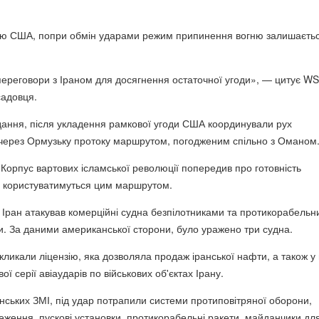
кою США, попри обмін ударами режим припинення вогню залишаєть
реговори з Іраном для досягнення остаточної угоди», — цитує WS
садовця.
ання, після укладення рамкової угоди США координували рух
через Ормузьку протоку маршрутом, погодженим спільно з Оманом
Корпус вартових ісламської революції попередив про готовність
кі користуватимуться цим маршрутом.
я, Іран атакував комерційні судна безпілотниками та протикорабель
. За даними американської сторони, було уражено три судна.
кликали ліцензію, яка дозволяла продаж іранської нафти, а також у 
ї серії авіаударів по військових об'єктах Ірану.
ських ЗМІ, під удар потрапили системи протиповітряної оборони,
еження, пускові установки, протикорабельні ракети, майданчики дл