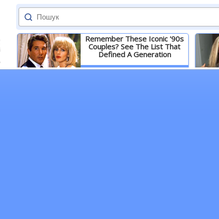
Remember These Iconic '90s
Couples? See The List That
Defined A Generation
Детальніше