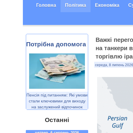
Головна
Політика
Економіка
С
Важкі перего
Потрібна допомога
на танкери 
торгівлю ір
середа, 8 липень 2026
Пенсія під питанням: Які умови
стали ключовими для виходу
на заслужений відпочинок
Останні
четвер, 6 серпень 2026