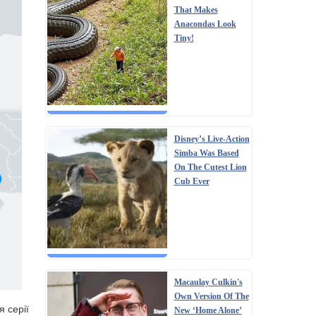
That Makes
Anacondas Look
Tiny!
Disney’s Live-Action
Simba Was Based
On The Cutest Lion
Cub Ever
Macaulay Culkin's
Own Version Of The
я серії
New ‘Home Alone’