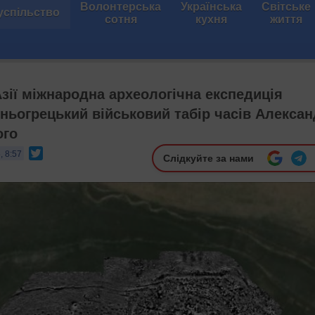
Волонтерська
Українська
Світське
успільство
сотня
кухня
життя
Азії міжнародна археологічна експедиція
ньогрецький військовий табір часів Алекса
ого
Twitter
, 8:57
Слідкуйте за нами