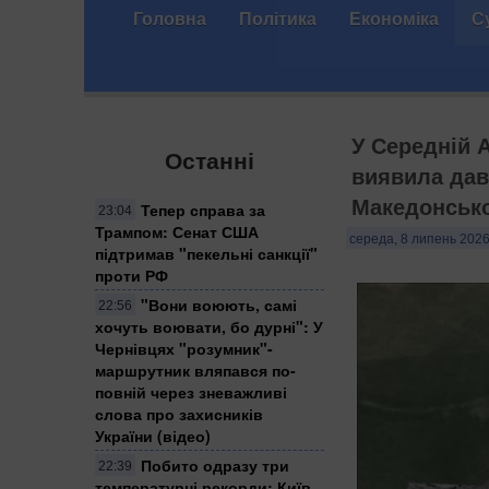
Головна
Політика
Економіка
С
У Середній 
Останні
виявила дав
Македонськ
Тепер справа за
23:04
Трампом: Сенат США
середа, 8 липень 2026
підтримав "пекельні санкції"
проти РФ
​"Вони воюють, самі
22:56
хочуть воювати, бо дурні": У
Чернівцях "розумник"-
маршрутник вляпався по-
повній через зневажливі
слова про захисників
України (відео)
Побито одразу три
22:39
температурні рекорди: Київ