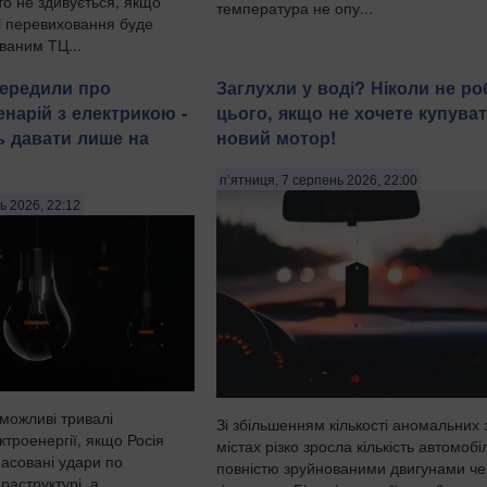
хто не здивується, якщо
температура не опу...
ді перевиховання буде
ваним ТЦ...
передили про
Заглухли у воді? Ніколи не ро
енарій з електрикою -
цього, якщо не хочете купува
ь давати лише на
новий мотор!
п’ятниця, 7 серпень 2026, 22:00
ь 2026, 22:12
 можливі тривалі
Зі збільшенням кількості аномальних 
троенергії, якщо Росія
містах різко зросла кількість автомобіл
асовані удари по
повністю зруйнованими двигунами че
раструктурі, а