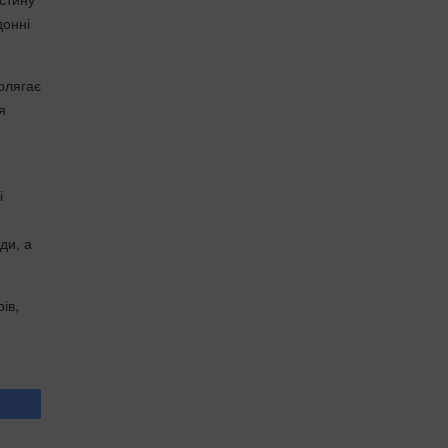
донні
олягає
я
і
ди, а
ів,