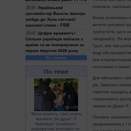
показало, наскільки
Український
20:34
гросмейстер Василь Іванчук
Кілька розкопаних п
увійде до Зали світової
витягти рослинні за
шахової слави - FIDE
припустити, що в ни
Цифри вражають!
20:20
ландшафту. На верш
Скільки українців виїхали з
країни та не повернулися за
Групі, яка там роз
перше півріччя 2026 року
воду або використов
Всі новини
був інтерпретований
поселення з певної 
По теме
Для військового та
рів. Закопані глечи
пам’ятки походить в
поверхневого дослі
такими як Діодот II,
​"Вони воюють, самі хочуть
Основне заселення, 
воювати, бо дурні": У
Чернівцях "розумник"-
продовженням у I ст
маршрутник вляпався по-
що настав після по