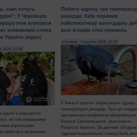
ь, самі хочуть
Побито одразу три температу
урні": У Чернівцях
рекорди: Київ пережив
маршрутник вляпався
найспекотнішу календарну доб
рез зневажливі слова
всю історію спостережень
в України (відео)
п’ятниця, 7 серпень 2026, 22:39
ь 2026, 22:56
У Києві 6 серпня зафіксували одразу 
температурні рекорди. Про це повід
я однієї з маршруток
Центральна геофізична обсерваторія 
того, як той зневажливо
Бориса Срезневського, зазначають
дними українських
Патріоти України. За даними об’єдна
ом невігласа затримала
гідрометеорологічної станції Київ, вно