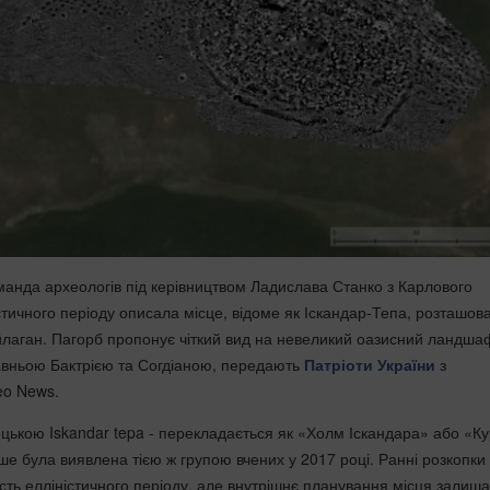
манда археологів під керівництвом Ладислава Станко з Карлового
стичного періоду описала місце, відоме як Іскандар-Тепа, розташов
лаган. Пагорб пропонує чіткий вид на невеликий оазисний ландша
авньою Бактрією та Согдіаною, передають
Патріоти України
з
eo News.
ецькою Iskandar tepa - перекладається як «Холм Іскандара» або «К
е була виявлена тією ж групою вчених у 2017 році. Ранні розкопки
ість елліністичного періоду, але внутрішнє планування місця залиш