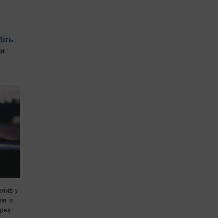
біть
ти
злив у
ів із
рез