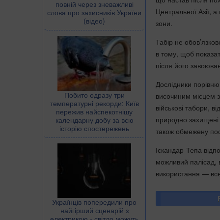
повній через зневажливі
Центральної Азії, 
слова про захисників України
(відео)
зони.
Табір не обов’язко
в тому, щоб показа
після його завоюва
Дослідники порівню
Побито одразу три
височиним місцем з
температурні рекорди: Київ
військові табори, в
пережив найспекотнішу
природно захищені 
календарну добу за всю
історію спостережень
також обмежену пост
Іскандар-Тепа відпо
можливий палісад, в
використання — все 
Українців попередили про
найгірший сценарій з
електрикою - світло можуть