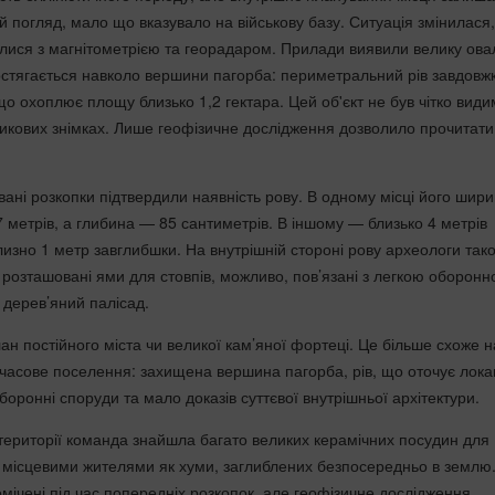
 погляд, мало що вказувало на військову базу. Ситуація змінилася,
лися з магнітометрією та георадаром. Прилади виявили велику ова
остягається навколо вершини пагорба: периметральний рів завдовж
о охоплює площу близько 1,2 гектара. Цей об'єкт не був чітко види
никових знімках. Лише геофізичне дослідження дозволило прочитати
вані розкопки підтвердили наявність рову. В одному місці його шир
 метрів, а глибина — 85 сантиметрів. В іншому — близько 4 метрів
изно 1 метр завглибшки. На внутрішній стороні рову археологи так
 розташовані ями для стовпів, можливо, пов’язані з легкою оборон
 дерев’яний палісад.
ан постійного міста чи великої кам’яної фортеці. Це більше схоже н
часове поселення: захищена вершина пагорба, рів, що оточує лока
боронні споруди та мало доказів суттєвої внутрішньої архітектури.
 території команда знайшла багато великих керамічних посудин для
х місцевими жителями як хуми, заглиблених безпосередньо в землю.
мічені під час попередніх розкопок, але геофізичне дослідження