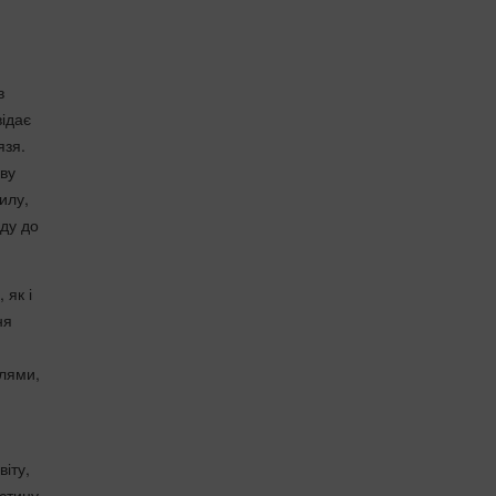
в
відає
язя.
ову
илу,
оду до
 як і
ня
елями,
віту,
астину