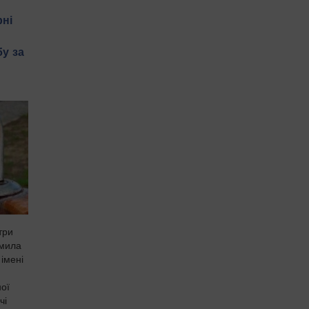
рні
у за
три
омила
імені
ної
чі