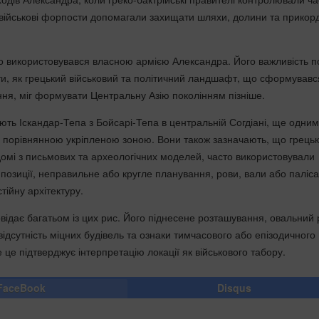
а військові форпости допомагали захищати шляхи, долини та прикор
во використовувався власною армією Александра. Його важливість п
ти, як грецький військовий та політичний ландшафт, що сформувавс
ння, міг формувати Центральну Азію поколінням пізніше.
ють Іскандар-Тепа з Бойсарі-Тепа в центральній Согдіані, ще одним
 порівнянною укріпленою зоною. Вони також зазначають, що грецьк
ідомі з письмових та археологічних моделей, часто використовували
позиції, неправильне або кругле планування, рови, вали або паліса
ійну архітектуру.
відає багатьом із цих рис. Його піднесене розташування, овальний р
ідсутність міцних будівель та ознаки тимчасового або епізодичного
це підтверджує інтерпретацію локації як військового табору.
FaceBook
Disqus