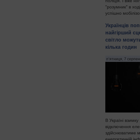
поліція. І вже ні
"розумник" в хо
успішно мобілізо
Українців по
найгірший сц
світло можут
кілька годин
п’ятниця, 7 серпен
В Україні взимку
відключення елек
здійснюватиме м
енергетичній інф