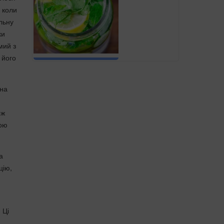
 коли
льну
ки
мий з
 його
ина
ож
ною
а
цію,
 Ці