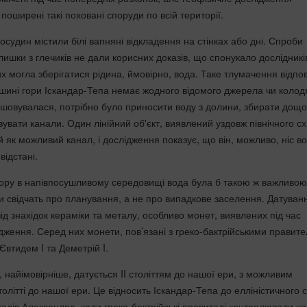
 поширені такі поховані споруди по всій території.
осудин містили білі вапняні відкладення на стінках або дні. Спроби
лишки з глечиків не дали корисних доказів, що спонукало дослідникі
х могла зберігатися рідина, ймовірно, вода. Таке тлумачення відпо
ині гори Іскандар-Тепа немає жодного відомого джерела чи колод
ташовувалася, потрібно було приносити воду з долини, збирати дощ
увати канали. Один лінійний об'єкт, виявлений уздовж північного сх
 як можливий канал, і дослідження показує, що він, можливо, ніс в
відстані.
бору в напівпосушливому середовищі вода була б такою ж важливою,
ки свідчать про планування, а не про випадкове заселення. Датуван
ід знахідок кераміки та металу, особливо монет, виявлених під час
дження. Серед них монети, пов’язані з греко-бактрійськими правит
 Євтидем I та Деметрій I.
найімовірніше, датується II століттям до нашої ери, з можливим
олітті до нашої ери. Це відносить Іскандар-Тепа до елліністичного с
ходів Александра, коли греко-бактрійські правителі контролювали ч