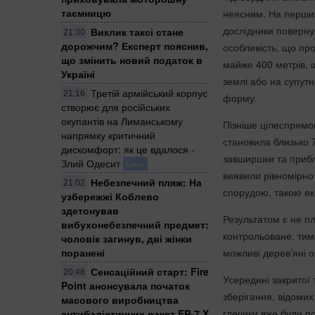
таємницю
неясним. На перший
дослідники поверну
Виклик таксі стане
21:30
дорожчим? Експерт пояснив,
особливість, що пр
що змінить новий податок в
майже 400 метрів, щ
Україні
землі або на супут
Третій армійський корпус
21:16
форму.
створює для російських
окупантів на Лиманському
Пізніше цілеспрямо
напрямку критичний
становила близько 7
дискомфорт: як це вдалося -
завширшки та прибл
Злий Одесит
Блог
виявили рівномірно
Небезпечний пляж: На
21:02
спорудою, такою як
узбережжі Коблево
здетонував
Результатом є не пл
вибухонебезпечний предмет:
контрольоване, тим
чоловік загинув, дві жінки
поранені
можливі дерев’яні о
Сенсаційний старт: Fire
20:48
Усередині закритої
Point анонсувала початок
зберігання, відоми
масового виробництва
глечики вже були по
антибалістичних ракет FP-7.X