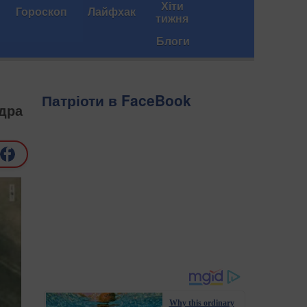
Хіти
Гороскоп
Лайфхак
тижня
Блоги
Патріоти в FaceBook
ндра
Why this ordinary