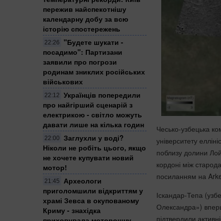
пережив найспекотнішу
календарну добу за всю
історію спостережень
"Будете шукати -
22:26
посадимо": Партизани
заявили про погрози
родинам зниклих російських
військових
Українців попередили
22:12
про найгірший сценарій з
електрикою - світло можуть
давати лише на кілька годин
Чесько-узбецька ко
Заглухли у воді?
22:00
університету елліні
Ніколи не робіть цього, якщо
поблизу долини Лой
не хочете купувати новий
кордоні між старод
мотор!
посиланням на Ark
Археологи
21:45
приголомшили відкриттям у
Іскандар-Тепа (узб
храмі Зевса в окупованому
Олександра») вперш
Криму - знахідка
підтвердили активн
приховувала моторошну