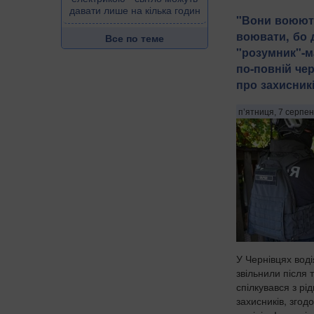
давати лише на кілька годин
​"Вони воюют
воювати, бо д
Все по теме
"розумник"-
по-повній че
про захисникі
п’ятниця, 7 серпен
У Чернівцях воді
звільнили після 
спілкувався з рі
захисників, згод