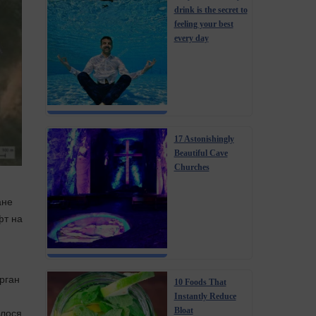
drink is the secret to
feeling your best
every day
17 Astonishingly
Beautiful Cave
Churches
ане
фт на
урган
10 Foods That
Instantly Reduce
алося
Bloat