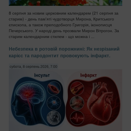
8 серпня за новим церковним календарем (21 серпня за
старим) - день пам'яті чудотворця Мирона, Критського
єпископа, а також преподобного Григорія, іконописця
Печерського. У народі день прозвали Мирон Вітрогон. За
старим календарним стилем - що можна і ...
Небезпека в ротовій порожнині: Як незрізаний
карієс та пародонтит провокують інфаркт.
субота, 8 серпень 2026, 7:00