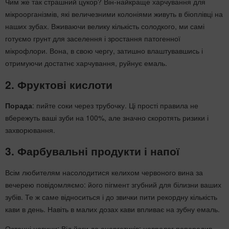
Чим же так страшний цукор? Він-найкраще харчування для
мікроорганізмів, які величезними колоніями живуть в біоплівці на
наших зубах. Вживаючи велику кількість солодкого, ми самі
готуємо грунт для заселення і зростання патогенної
мікрофлори. Вона, в свою чергу, затишно влаштувавшись і
отримуючи достатнє харчування, руйнує емаль.
2. Фруктові кислоти
Порада
: пийте соки через трубочку. Ці прості правила не
вбережуть ваші зуби на 100%, але значно скоротять ризики і
захворювання.
3. Фарбувальні продукти і напої
Всім любителям насолодитися келихом червоного вина за
вечерею повідомляємо: його пігмент згубний для білизни ваших
зубів. Те ж саме відноситься і до звички пити рекордну кількість
кави в день. Навіть в малих дозах кави впливає на зубну емаль.
Останні новини:
Від йоги до енергетиків: невролог попередив