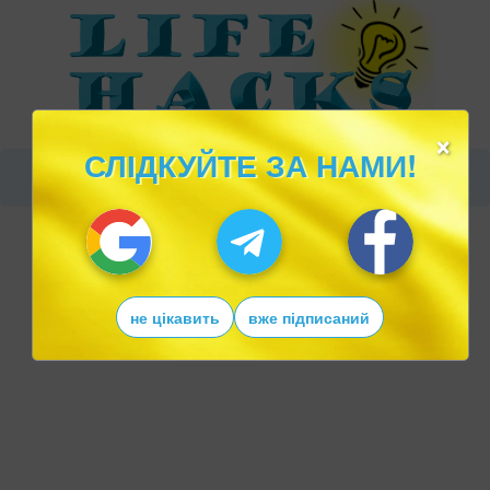
×
СЛІДКУЙТЕ ЗА НАМИ!
не цікавить
вже підписаний