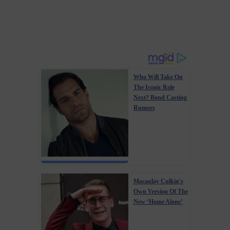
Who Will Take On
The Iconic Role
Next? Bond Casting
Rumors
Macaulay Culkin's
Own Version Of The
New ‘Home Alone’