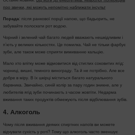
про звички, які можуть непомітно наближати інсульт
Порада
: після ранкової порції напою, що бадьорить, не
забувайте полоскати рот водою.
Чорний і зелений чай багато людей вважають нешкідливим і
п’ють у великих кількостях. Це помилка. Чай не тільки фарбує
зуби, але також може сприяти вимиванню кальцію.
Мало хто влітку може відмовитися від стиглих соковитих ягід:
чорниці, вишні, темного винограду. Та й не потрібно. Але все
добре в міру. В їх шкірці міститься багато натурального
барвника. Звичайно, синій колір за пару годин зникне, але у
любителів ягід зуби починають з часом жовтіти. Недарма
вживання таких продуктів обмежують після відбілювання зубів.
4. Алкоголь
Чому після вживання деяких спиртних напоїв ви можете
відчувати сухість у роті? Тому що алкоголь часто зменшує