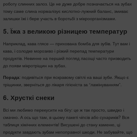
роботу слинних залоз. Це не дуже добре позначається на зубах
тому саме слина нормалізує кислотно-лужний баланс, змиває
залишки їжі і бере участь в боротьбі з мікроорганізмами.
5. Їжа з великою різницею температур
Наприклад, кава глясе — прихована бомба для зубів. Тут вам і
кава, і солодке морозиво і різкий перепад температури
продуктів. Невинне на перший погляд ласощі часто призводить
до появи мікротріщин на зубах.
Порада
: подивіться при яскравому світлі на ваші зуби. Якщо є
тріщинки, зверніться до лікаря гігієніста за “ламінуванням”.
6. Хрусткі снеки
Всі ми любимо перекусити на бігу: це ж так просто, швидко і
смачно. А ось що там, в цьому пакеті чіпсів або сухариків? Вся
таблиця хімічних елементів! Висушені до стану каменю, ці
продукти завдають зубам непоправної шкоди. Не забувайте, що