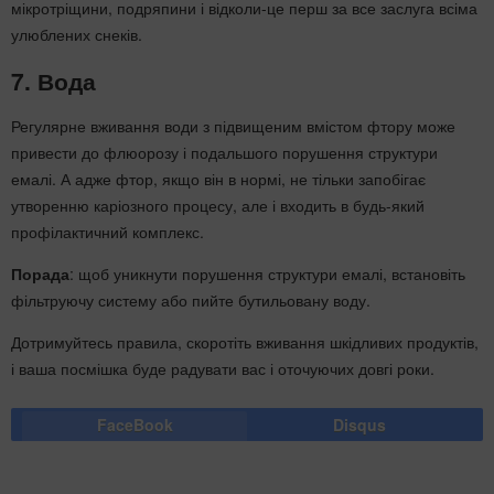
мікротріщини, подряпини і відколи-це перш за все заслуга всіма
улюблених снеків.
7. Вода
Регулярне вживання води з підвищеним вмістом фтору може
привести до флюорозу і подальшого порушення структури
емалі. А адже фтор, якщо він в нормі, не тільки запобігає
утворенню каріозного процесу, але і входить в будь-який
профілактичний комплекс.
Порада
: щоб уникнути порушення структури емалі, встановіть
фільтруючу систему або пийте бутильовану воду.
Дотримуйтесь правила, скоротіть вживання шкідливих продуктів,
і ваша посмішка буде радувати вас і оточуючих довгі роки.
FaceBook
Disqus