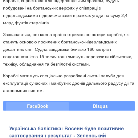
Кораблі, спроєктовані за нідерландським зразком, будуть
побудовані на британських верфях у співпраці з
нідерландськими підприємствами в рамках угоди на суму 2,4
млрд фунтів стерлінгів.
Зазначається, що кожна країна отримає по чотири кораблі, які
стануть основою посилених британсько-нідерландських
десантних сил. Судна завдовжки близько 160 метрів і
водотоннажністю 15 тисяч тонн зможуть перевозити військових,
техніку, обладнання та безпілотні системи.
Кораблі матимуть спеціально розроблені льотні палуби для
експлуатації сучасних і майбутніх дронів дальнього радіусу дії та
автономних систем.
FaceBook
Disqus
Українська балістика: Восени буде позитивне
застосування і результат - Зеленський