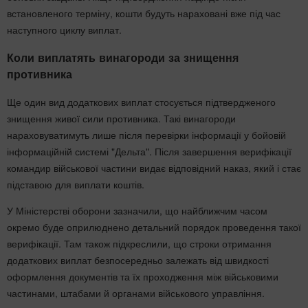
встановленого терміну, кошти будуть нараховані вже під час
наступного циклу виплат.
Коли виплатять винагороди за знищення
противника
Ще один вид додаткових виплат стосується підтвердженого
знищення живої сили противника. Такі винагороди
нараховуватимуть лише після перевірки інформації у бойовій
інформаційній системі "Дельта". Після завершення верифікації
командир військової частини видає відповідний наказ, який і стає
підставою для виплати коштів.
У Міністерстві оборони зазначили, що найближчим часом
окремо буде оприлюднено детальний порядок проведення такої
верифікації. Там також підкреслили, що строки отримання
додаткових виплат безпосередньо залежать від швидкості
оформлення документів та їх проходження між військовими
частинами, штабами й органами військового управління.