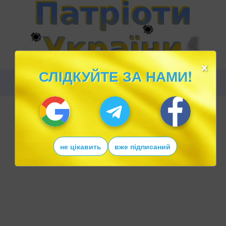
×
СЛІДКУЙТЕ ЗА НАМИ!
не цікавить
вже підписаний