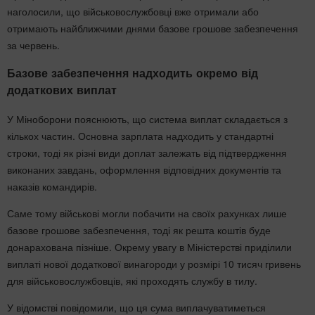
наголосили, що військовослужбовці вже отримали або
отримають найближчими днями базове грошове забезпечення
за червень.
Базове забезпечення надходить окремо від
додаткових виплат
У Міноборони пояснюють, що система виплат складається з
кількох частин. Основна зарплата надходить у стандартні
строки, тоді як різні види доплат залежать від підтвердження
виконаних завдань, оформлення відповідних документів та
наказів командирів.
Саме тому військові могли побачити на своїх рахунках лише
базове грошове забезпечення, тоді як решта коштів буде
донарахована пізніше. Окрему увагу в Міністерстві приділили
виплаті нової додаткової винагороди у розмірі 10 тисяч гривень
для військовослужбовців, які проходять службу в тилу.
У відомстві повідомили, що ця сума виплачуватиметься