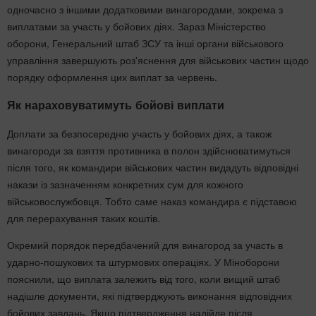
одночасно з іншими додатковими винагородами, зокрема з
виплатами за участь у бойових діях. Зараз Міністерство
оборони, Генеральний штаб ЗСУ та інші органи військового
управління завершують роз'яснення для військових частин щодо
порядку оформлення цих виплат за червень.
Як нараховуватимуть бойові виплати
Доплати за безпосередню участь у бойових діях, а також
винагороди за взяття противника в полон здійснюватимуться
після того, як командири військових частин видадуть відповідні
накази із зазначенням конкретних сум для кожного
військовослужбовця. Тобто саме наказ командира є підставою
для перерахування таких коштів.
Окремий порядок передбачений для винагород за участь в
ударно-пошукових та штурмових операціях. У Міноборони
пояснили, що виплата залежить від того, коли вищий штаб
надішле документи, які підтверджують виконання відповідних
бойових завдань. Якщо підтвердження надійде після