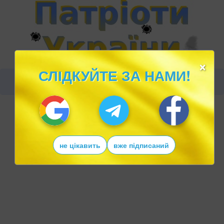
×
СЛІДКУЙТЕ ЗА НАМИ!
не цікавить
вже підписаний