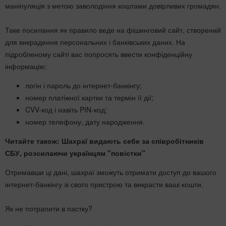
маніпуляція з метою заволодіння коштами довірливих громадян.
Таке посилання як правило веде на фішинговий сайт, створений
для викрадення персональних і банківських даних. На
підробленому сайті вас попросять ввести конфіденційну
інформацію:
логін і пароль до інтернет-банкінгу;
номер платіжної картки та термін її дії;
CVV-код і навіть PIN-код;
номер телефону, дату народження.
Читайте також:
Шахраї видають себе за співробітників
СБУ, розсилаючи українцям "повістки"
Отримавши ці дані, шахраї зможуть отримати доступ до вашого
інтернет-банкінгу зі свого пристрою та викрасти ваші кошти.
Як не потрапити в пастку?