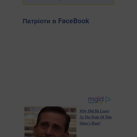
Патріоти в FaceBook
Why Did He Leave
At The Peak Of This
Show's Run?