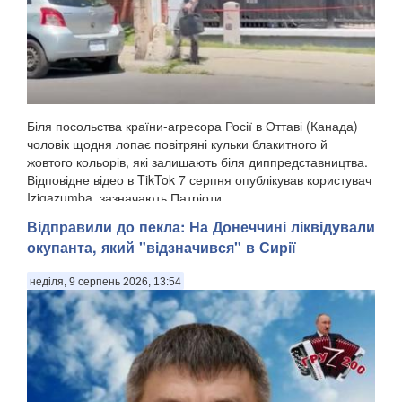
Біля посольства країни-агресора Росії в Оттаві (Канада)
чоловік щодня лопає повітряні кульки блакитного й
жовтого кольорів, які залишають біля диппредставництва.
Відповідне відео в TikTok 7 серпня опублікував користувач
Izigazumba, зазначають Патріоти ...
Відправили до пекла: На Донеччині ліквідували
окупанта, який "відзначився" в Сирії
неділя, 9 серпень 2026, 13:54