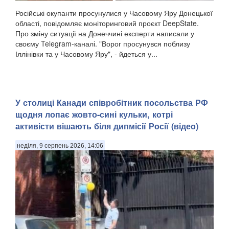
Російські окупанти просунулися у Часовому Яру Донецької
області, повідомляє моніторинговий проєкт DeepState.
Про зміну ситуації на Донеччині експерти написали у
своєму Telegram-каналі. "Ворог просунувся поблизу
Іллінівки та у Часовому Яру", - йдеться у...
У столиці Канади співробітник посольства РФ
щодня лопає жовто-сині кульки, котрі
активісти вішають біля дипмісії Росії (відео)
неділя, 9 серпень 2026, 14:06