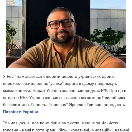
У Росії намагаються створити аналоги українських дронів-
перехоплювачів, однак "успіхи" ворога в цьому напрямку є
сміховинними. Наразі Україна значно випереджає РФ. Про це в
інтерв'ю РБК-Україна заявив співзасновник компанії-виробника
безпілотників "Генерал Черешня" Ярослав Гришин, передають
Патріоти України
.
"У них щось є, але воно гірше за якістю, менше за кількістю і
головне - наші пілоти кращі, більш креативні, інноваційні, навчені