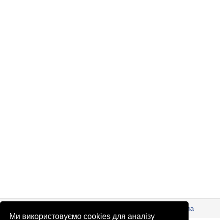
© Патріоти України 2026
Правова інформація
Реклама
Ми використовуємо cookies для аналізу