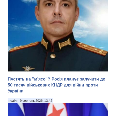
Пустять на "м'ясо"? Росія планує залучити до
50 тисяч військових КНДР для війни проти
України
неділя, 9 серпень 2026, 13:42