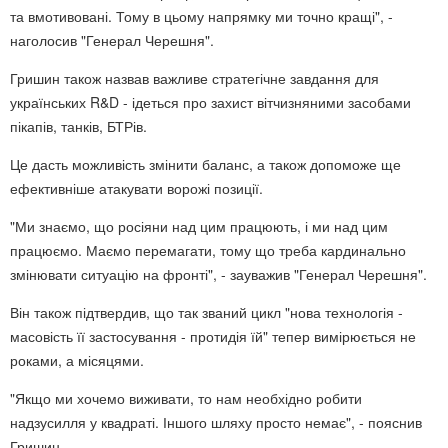
та вмотивовані. Тому в цьому напрямку ми точно кращі", -
наголосив "Генерал Черешня".
Гришин також назвав важливе стратегічне завдання для
українських R&D - ідеться про захист вітчизняними засобами
пікапів, танків, БТРів.
Це дасть можливість змінити баланс, а також допоможе ще
ефективніше атакувати ворожі позиції.
"Ми знаємо, що росіяни над цим працюють, і ми над цим
працюємо. Маємо перемагати, тому що треба кардинально
змінювати ситуацію на фронті", - зауважив "Генерал Черешня".
Він також підтвердив, що так званий цикл "нова технологія -
масовість її застосування - протидія їй" тепер вимірюється не
роками, а місяцями.
"Якщо ми хочемо виживати, то нам необхідно робити
надзусилля у квадраті. Іншого шляху просто немає", - пояснив
Гришин.