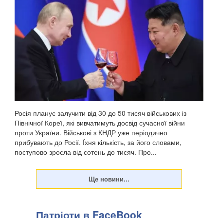
У Донецькій області українська армія ліквідувала
російського офіцера, полковника ЗС РФ Сергія Хвалова.
Ворожий військовий раніше двічі служив у Сирії, сприяючи
диктаторському режиму Башара Асада, передають
Патріоти України. Про це повідомив військовосл...
Росія планує залучити від 30 до 50 тисяч військових із
Північної Кореї, які вивчатимуть досвід сучасної війни
проти України. Військові з КНДР уже періодично
прибувають до Росії. Їхня кількість, за його словами,
поступово зросла від сотень до тисяч. Про...
Патріоти в FaceBook