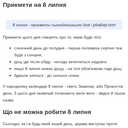
Прикмети на 8 липня
8 липня - прикмети сьогоднішнього дня / pixabay.com
Прикмети цього дня говорять про те, яким буде літо:
сонячний день до полудня - перша половина серпня теж
буде з сонцем;
дощ іде після обіду - негода затягнеться надовго;
якщо 8 липня немає дощу - на Іллі обов'язково піде дощ;
бджоли зляться - до сильної спеки.
У народному календарі 8 липня - свято Зажинки, або Прокоп'єв
день. З цього дня зазвичай починають жати жито - звідси й пішла
назва.
Що не можна робити 8 липня
Сьогодні, як і в будь-який інший день, церква виступає проти