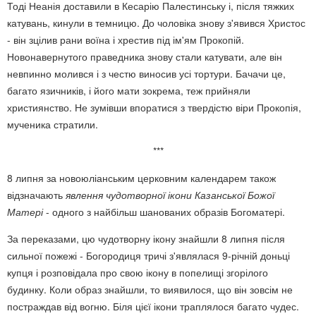
Тоді Неанія доставили в Кесарію Палестинську і, після тяжких
катувань, кинули в темницю. До чоловіка знову з'явився Христос
- він зцілив рани воїна і хрестив під ім'ям Прокопій.
Новонавернутого праведника знову стали катувати, але він
невпинно молився і з честю виносив усі тортури. Бачачи це,
багато язичників, і його мати зокрема, теж прийняли
християнство. Не зумівши впоратися з твердістю віри Прокопія,
мученика стратили.
***
8 липня за новоюліанським церковним календарем також
відзначають
явлення чудотворної ікони Казанської Божої
Матері
- одного з найбільш шанованих образів Богоматері.
За переказами, цю чудотворну ікону знайшли 8 липня після
сильної пожежі - Богородиця тричі з'являлася 9-річній доньці
купця і розповідала про свою ікону в попелищі згорілого
будинку. Коли образ знайшли, то виявилося, що він зовсім не
постраждав від вогню. Біля цієї ікони траплялося багато чудес.