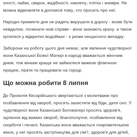
злості, лайки, сварок, жадібності, наклепу, пліток і зневіри. Не
можна відмовляти в допомозі тому, хто просить про неї.
Народні прикмети дня не радять вирушати в дорогу - може бути
невдалою, починати нові справи - вони зазнають краху, а також
купатися у відкритих водоймах - є ризик нещасного випадку.
Заборони на роботу цього дня немає, але явлення чудотворної
ікони Казанської Божої Матері в народі вважається жіночим
днем, тож жінкам краще не займатися важкою фізичною
працею, прати та працювати на городі.
Що можна робити 8 липня
До Прокопія Кесарійського звертаються з молитвами про
позбавлення від хвороб, просять захистити від біди, дати сил. У
чудотворної ікони Казанської Богоматері просять здоров'я,
зцілення від важких хвороб, благополуччя, позбавлення від
скорботи і печалі. Казанська ікона вважається покровителькою
жінок, у неї просять заступництва для сім'ї, здоров'я для дітей,