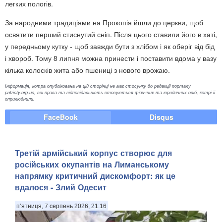
легких пологів.
За народними традиціями на Прокопія йшли до церкви, щоб
освятити перший стиснутий сніп. Після цього ставили його в хаті,
у передньому кутку - щоб завжди бути з хлібом і як оберіг від бід
і хвороб. Тому 8 липня можна принести і поставити вдома у вазу
кілька колосків жита або пшениці з нового врожаю.
Інформація, котра опублікована на цій сторінці не має стосунку до редакції порталу
patrioty.org.ua, всі права та відповідальність стосуються фізичних та юридичних осіб, котрі її
оприлюднили.
FaceBook
Disqus
Третій армійський корпус створює для
російських окупантів на Лиманському
напрямку критичний дискомфорт: як це
вдалося - Злий Одесит
п’ятниця, 7 серпень 2026, 21:16