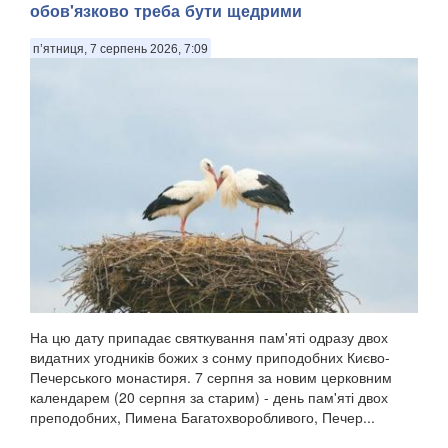
обов'язково треба бути щедрими
п’ятниця, 7 серпень 2026, 7:09
На цю дату припадає святкування пам'яті одразу двох
видатних угодників божих з сонму приподобних Києво-
Печерського монастиря. 7 серпня за новим церковним
календарем (20 серпня за старим) - день пам'яті двох
преподобних, Пимена Багатохворобливого, Печер...