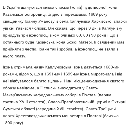
В Україні шануються кілька списків (копій) чудотворної ікони
Казанської Богородиці. Згідно з переказами, 1689 року
священику Іоанну Уманову із села Каплунівка Харківської єпархії
уві сні з'явився чоловік. Він сказав, що через 3 дні в Каплунівку
прийдуть три іконописці віком близько 60, 80 і 90 років і що в
останнього буде Казанська ікона Божої Матері. Її священик має
прийняти з честю. Іоанн так і зробив, а іконописці не взяли з
нього плату.
Ікона отримала назву Каплуновська, вона датується 1680-ми
роками, відомо, що в 1691-му і 1699-му ікона мироточила і від
неї відбувалося багато зцілень. Нині місцезнаходження святого
образу невідоме, а її списки знаходяться у Свято-
Макар'ївському кафедральному соборі в Полтаві (перша
третина XVIII століття), Спасо-Преображенській церкві в Охтирці
Сумської області (середина XVIII століття), Свято-Троїцькій
церкві Хрестовоздвиженського монастиря в Полтаві (близько
1800 року).