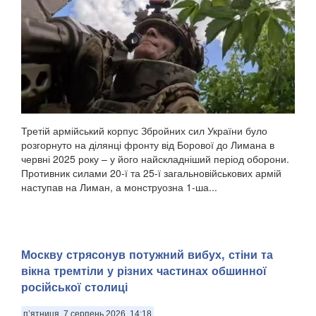
Третій армійський корпус Збройних сил України було
розгорнуто на ділянці фронту від Борової до Лимана в
червні 2025 року – у його найскладніший період оборони.
Противник силами 20-ї та 25-ї загальновійськових армій
наступав на Лиман, а монструозна 1-ша...
Москву стрясонув потужний вибух, стіни та
вікна тремтіли у різних частинах обшинної
російської столиці
п’ятниця, 7 серпень 2026, 14:18