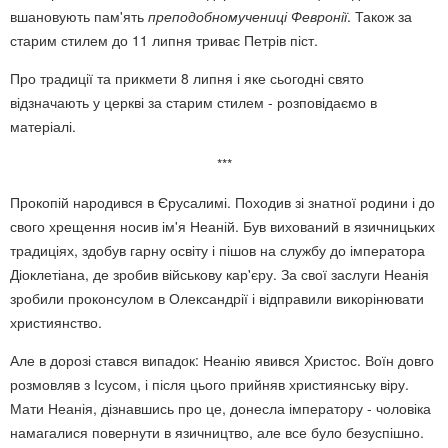
вшановують пам'ять
преподобномучениці Февронії
. Також за
старим стилем до 11 липня триває Петрів піст.
Про традиції та прикмети 8 липня і яке сьогодні свято
відзначають у церкві за старим стилем - розповідаємо в
матеріалі.
***
Прокопій народився в Єрусалимі. Походив зі знатної родини і до
свого хрещення носив ім'я Неаній. Був вихований в язичницьких
традиціях, здобув гарну освіту і пішов на службу до імператора
Діоклетіана, де зробив військову кар'єру. За свої заслуги Неанія
зробили проконсулом в Олександрії і відправили викорінювати
християнство.
Але в дорозі стався випадок: Неанію явився Христос. Воїн довго
розмовляв з Ісусом, і після цього прийняв християнську віру.
Мати Неанія, дізнавшись про це, донесла імператору - чоловіка
намагалися повернути в язичництво, але все було безуспішно.