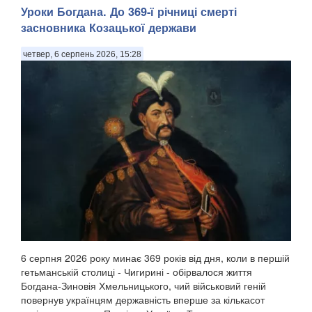
Уроки Богдана. До 369-ї річниці смерті
засновника Козацької держави
четвер, 6 серпень 2026, 15:28
6 серпня 2026 року минає 369 років від дня, коли в першій
гетьманській столиці - Чигирині - обірвалося життя
Богдана-Зиновія Хмельницького, чий військовий геній
повернув українцям державність вперше за кількасот