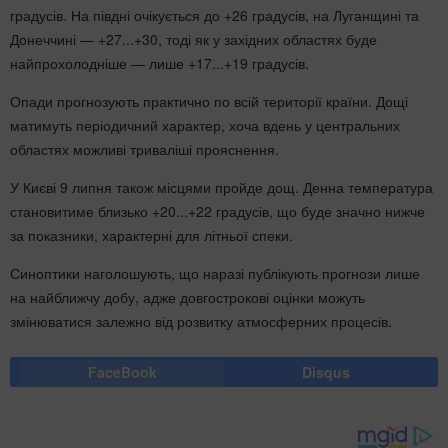
градусів. На півдні очікується до +26 градусів, на Луганщині та
Донеччині — +27...+30, тоді як у західних областях буде
найпрохолодніше — лише +17...+19 градусів.
Опади прогнозують практично по всій території країни. Дощі
матимуть періодичний характер, хоча вдень у центральних
областях можливі триваліші прояснення.
У Києві 9 липня також місцями пройде дощ. Денна температура
становитиме близько +20...+22 градусів, що буде значно нижче
за показники, характерні для літньої спеки.
Синоптики наголошують, що наразі публікують прогнози лише
на найближчу добу, адже довгострокові оцінки можуть
змінюватися залежно від розвитку атмосферних процесів.
FaceBook
Disqus