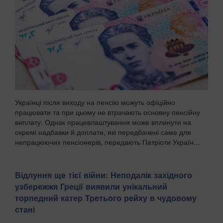
Українці після виходу на пенсію можуть офіційно
працювати та при цьому не втрачають основну пенсійну
виплату. Однак працевлаштування може вплинути на
окремі надбавки й доплати, які передбачені саме для
непрацюючих пенсіонерів, передають Патріоти Україн...
Відлуння ще тієї війни: Неподалік західного
узбережжя Греції виявили унікальний
торпедний катер Третього рейху в чудовому
стані