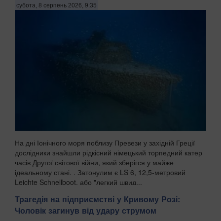
субота, 8 серпень 2026, 9:35
На дні Іонічного моря поблизу Превези у західній Греції
дослідники знайшли рідкісний німецький торпедний катер
часів Другої світової війни, який зберігся у майже
ідеальному стані. . Затонулим є LS 6, 12,5-метровий
Leichte Schnellboot, або "легкий швид...
Трагедія на підприємстві у Кривому Розі:
Чоловік загинув від удару струмом