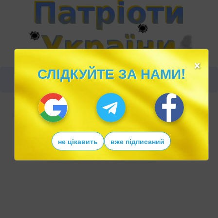
×
СЛІДКУЙТЕ ЗА НАМИ!
не цікавить
вже підписаний