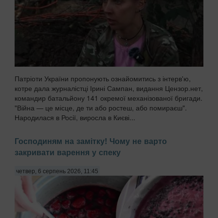
Патріоти України пропонують ознайомитись з інтерв'ю,
котре дала журналістці Ірині Сампан, видання Цензор.нет,
командир батальйону 141 окремої механізованої бригади.
"Війна — це місце, де ти або ростеш, або помираєш".
Народилася в Росії, виросла в Києві...
Господиням на замітку! Чому не варто
закривати варення у спеку
четвер, 6 серпень 2026, 11:45