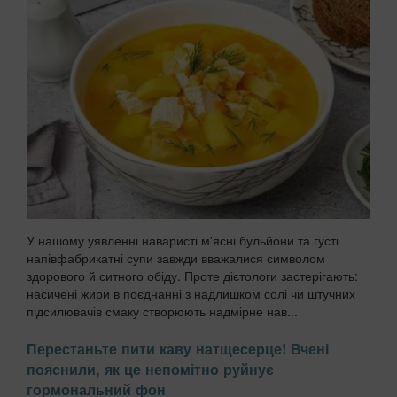
У нашому уявленні наваристі м'ясні бульйони та густі
напівфабрикатні супи завжди вважалися символом
здорового й ситного обіду. Проте дієтологи застерігають:
насичені жири в поєднанні з надлишком солі чи штучних
підсилювачів смаку створюють надмірне нав...
Перестаньте пити каву натщесерце! Вчені
пояснили, як це непомітно руйнує
гормональний фон