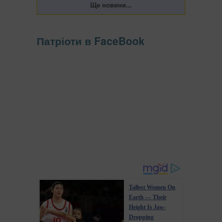
Патріоти в FaceBook
Tallest Women On
Earth — Their
Height Is Jaw-
Dropping