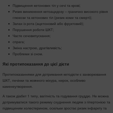
Підвищення кетонових тіл у сечі та крові;
Ризик виникнення кетоацидозу – гранично високого рівня
глюкози та кетонових тіл (ризик коми та смерті);
Запах із рота (ацетоновий або фруктовий);
Порушення роботи ШКТ;
Часте сечовипускання;
спрага;
Зміна настрою, дратівливість;
Проблеми зі сном.
Які протипоказання до цієї дієти
Протипоказаннями для дотримання кетодієти є захворювання
ШКТ, печінки та жовчного міхура, нирок, особливо
каменеутворення.
А також діабет 1 типу, вагітність та годування груддю. Не можна
дотримуватися такого режиму схуднення людям з гіпертонією та
підвищеним холестерином, оскільки зростає ризик інфаркту та