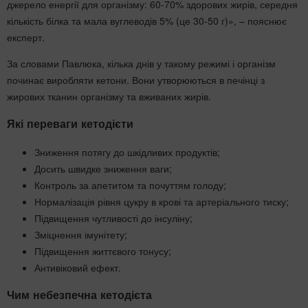
джерело енергії для організму: 60-70% здорових жирів, середня
кількість білка та мала вуглеводів 5% (це 30-50 г)», – пояснює
експерт.
За словами Павлюка, кілька днів у такому режимі і організм
починає виробляти кетони. Вони утворюються в печінці з
жирових тканин організму та вживаних жирів.
Які переваги кетодієти
Зниження потягу до шкідливих продуктів;
Досить швидке зниження ваги;
Контроль за апетитом та почуттям голоду;
Нормалізація рівня цукру в крові та артеріального тиску;
Підвищення чутливості до інсуліну;
Зміцнення імунітету;
Підвищення життєвого тонусу;
Антивіковий ефект.
Чим небезпечна кетодієта