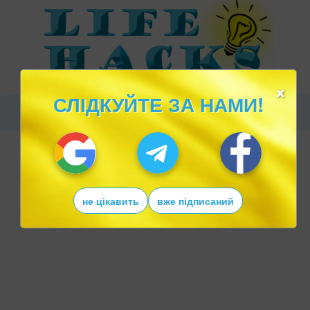
×
СЛІДКУЙТЕ ЗА НАМИ!
не цікавить
вже підписаний