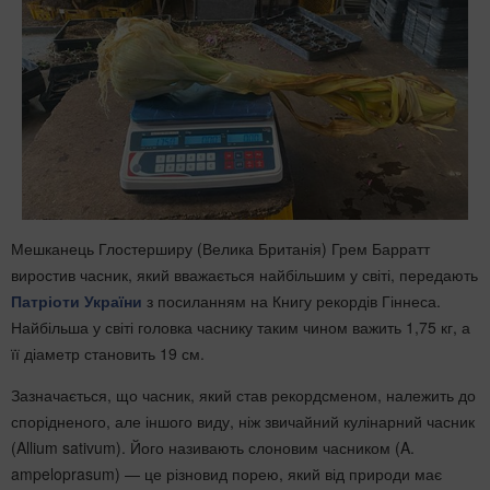
Мешканець Глостерширу (Велика Британія) Грем Барратт
виростив часник, який вважається найбільшим у світі, передають
Патріоти України
з посиланням на Книгу рекордів Гіннеса.
Найбільша у світі головка часнику таким чином важить 1,75 кг, а
її діаметр становить 19 см.
Зазначається, що часник, який став рекордсменом, належить до
спорідненого, але іншого виду, ніж звичайний кулінарний часник
(Allium sativum). Його називають слоновим часником (A.
ampeloprasum) — це різновид порею, який від природи має