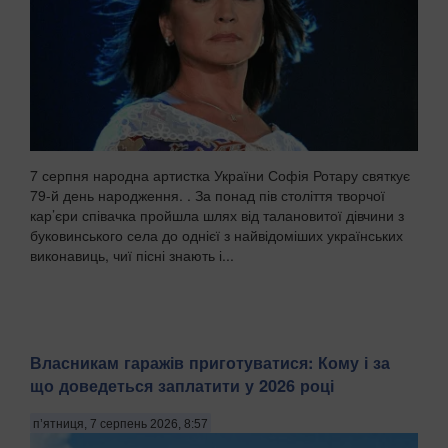
7 серпня народна артистка України Софія Ротару святкує
79-й день народження. . За понад пів століття творчої
кар’єри співачка пройшла шлях від талановитої дівчини з
буковинського села до однієї з найвідоміших українських
виконавиць, чиї пісні знають і...
Власникам гаражів приготуватися: Кому і за
що доведеться заплатити у 2026 році
п’ятниця, 7 серпень 2026, 8:57