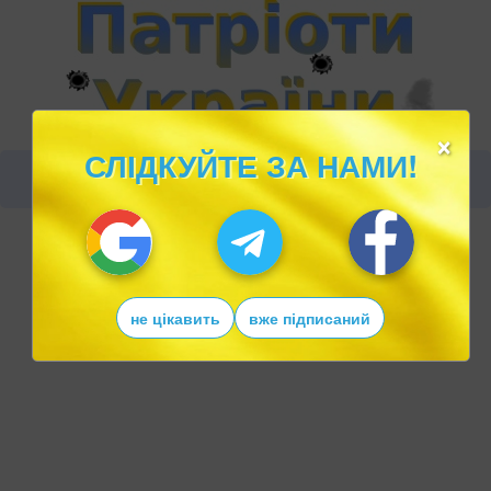
×
СЛІДКУЙТЕ ЗА НАМИ!
не цікавить
вже підписаний