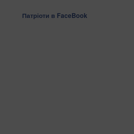
Патріоти в FaceBook
Українці щороку повинні сплачувати податок на
нерухомість. Держава встановила пільги на квадратуру
житлових об’єктів, а саме квартир і приватних будинків.
Однак постає питання, що робити у 2026 році власникам
інших приміщень, зокрема гаражів, передають...