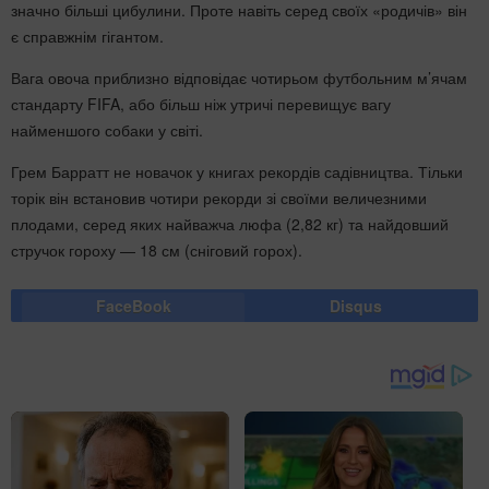
значно більші цибулини. Проте навіть серед своїх «родичів» він
є справжнім гігантом.
Вага овоча приблизно відповідає чотирьом футбольним м’ячам
стандарту FIFA, або більш ніж утричі перевищує вагу
найменшого собаки у світі.
Грем Барратт не новачок у книгах рекордів садівництва. Тільки
торік він встановив чотири рекорди зі своїми величезними
плодами, серед яких найважча люфа (2,82 кг) та найдовший
стручок гороху — 18 см (сніговий горох).
FaceBook
Disqus