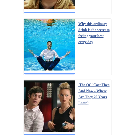
Why this ordinary
drink is the secret to
feeling your best
every day
'The OC' Cast Then
And Now - Where
Are They 20 Years
Later?