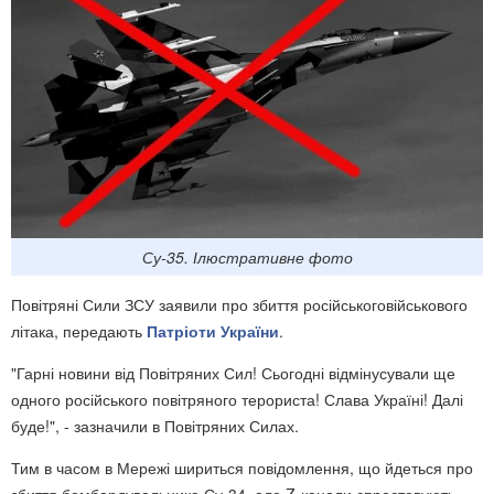
Су-35. Ілюстративне фото
Повітряні Сили ЗСУ заявили про збиття російськоговійськового
літака, передають
Патріоти України
.
"Гарні новини від Повітряних Сил! Сьогодні відмінусували ще
одного російського повітряного терориста! Слава Україні! Далі
буде!", - зазначили в Повітряних Силах.
Тим в часом в Мережі шириться повідомлення, що йдеться про
збиття бомбардувальника Су-34, але Z-канали спростовують,