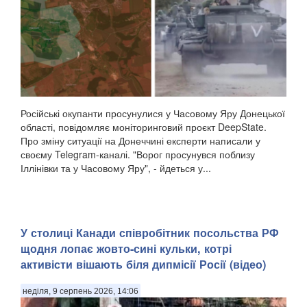
Російські окупанти просунулися у Часовому Яру Донецької
області, повідомляє моніторинговий проєкт DeepState.
Про зміну ситуації на Донеччині експерти написали у
своєму Telegram-каналі. "Ворог просунувся поблизу
Іллінівки та у Часовому Яру", - йдеться у...
У столиці Канади співробітник посольства РФ
щодня лопає жовто-сині кульки, котрі
активісти вішають біля дипмісії Росії (відео)
неділя, 9 серпень 2026, 14:06