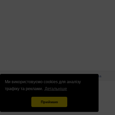
© Патріоти України 2026
Правова інформація
Реклама
Ми використовуємо cookies для аналізу
info
@
patrioty.org.ua
трафіку та реклами.
Детальніше
Приймаю