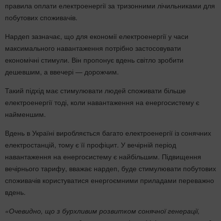
правила оплати електроенергії за тризонними лічильниками для
побутових споживачів.
Нардеп зазначає, що для економії електроенергії у часи
максимального навантаження потрібно застосовувати
економічні стимули. Він пропонує вдень світло зробити
дешевшим, а ввечері — дорожчим.
Такий підхід має стимулювати людей споживати більше
електроенергії тоді, коли навантаження на енергосистему є
найменшим.
Вдень в Україні виробляється багато електроенергії із сонячних
електростанцій, тому є її профіцит. У вечірній період
навантаження на енергосистему є найбільшим. Підвищення
вечірнього тарифу, вважає нардеп, буде стимулювати побутових
споживачів користуватися енергоємними приладами переважно
вдень.
«Очевидно, що з бурхливим розвитком сонячної генерації,