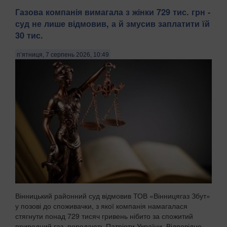
Газова компанія вимагала з жінки 729 тис. грн -
суд не лише відмовив, а й змусив заплатити їй
30 тис.
п’ятниця, 7 серпень 2026, 10:49
Вінницький районний суд відмовив ТОВ «Вінницягаз Збут»
у позові до споживачки, з якої компанія намагалася
стягнути понад 729 тисяч гривень нібито за спожитий
природний газ, передають Патріоти України. Відповідне