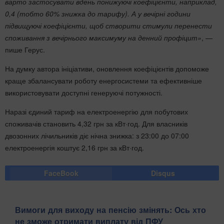
варто застосувати вдень понижуючі коефіцієнти, наприклад,
0,4 (тобто 60% знижка до тарифу). А у вечірні години
підвищуючі коефіцієнти, щоб створити стимули перенести
споживання з вечірнього максимуму на денний профіцит»
, —
пише Герус.
На думку автора ініціативи, оновлення коефіцієнтів допоможе
краще збалансувати роботу енергосистеми та ефективніше
використовувати доступні генеруючі потужності.
Наразі єдиний тариф на електроенергію для побутових
споживачів становить 4,32 грн за кВт·год. Для власників
двозонних лічильників діє нічна знижка: з 23:00 до 07:00
електроенергія коштує 2,16 грн за кВт·год.
FaceBook
Disqus
Вимоги для виходу на пенсію змінять: Ось хто
не зможе отримати виплату від ПФУ