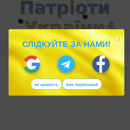
×
СЛІДКУЙТЕ ЗА НАМИ!
не цікавить
вже підписаний