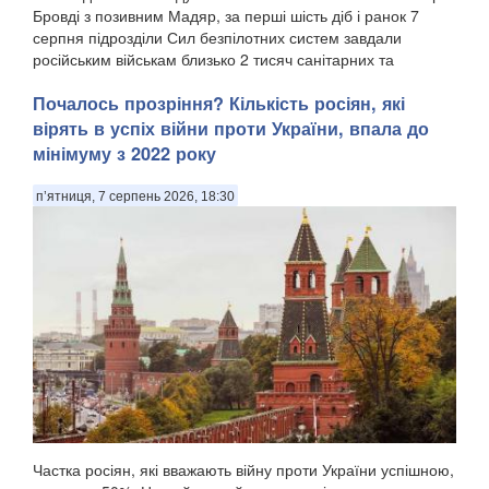
Бровді з позивним Мадяр, за перші шість діб і ранок 7
серпня підрозділи Сил безпілотних систем завдали
російським військам близько 2 тисяч санітарних та
безповоротних втрат, а також уразили понад 11...
Почалось прозріння? Кількість росіян, які
вірять в успіх війни проти України, впала до
мінімуму з 2022 року
п’ятниця, 7 серпень 2026, 18:30
Частка росіян, які вважають війну проти України успішною,