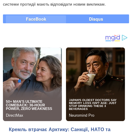
системи протидії мають відповідати новим викликам.
FaceBook
Disqus
Кремль втрачає Арктику: Санкції, НАТО та