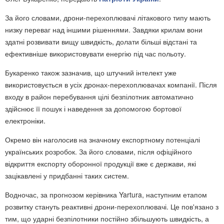
За його словами, дрони-перехоплювачі літакового типу мають
низку переваг над іншими рішеннями. Завдяки крилам вони
здатні розвивати вищу швидкість, долати більші відстані та
ефективніше використовувати енергію під час польоту.
Букаренко також зазначив, що штучний інтелект уже
використовується в усіх дронах-перехоплювачах компанії. Після
входу в район перебування цілі безпілотник автоматично
здійснює її пошук і наведення за допомогою бортової
електроніки.
Окремо він наголосив на значному експортному потенціалі
українських розробок. За його словами, після офіційного
відкриття експорту оборонної продукції вже є держави, які
зацікавлені у придбанні таких систем.
Водночас, за прогнозом керівника Yartura, наступним етапом
розвитку стануть реактивні дрони-перехоплювачі. Це пов'язано з
тим, що ударні безпілотники постійно збільшують швидкість, а