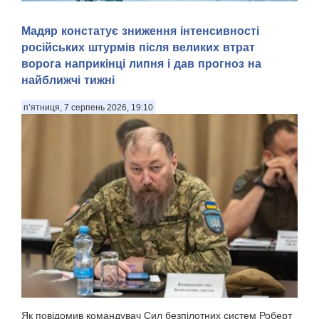
Арктика — перспективний регіон для морської навігації та
Мадяр констатує зниження інтенсивності
видобутку природних ресурсів. Територія Північного
російських штурмів після великих втрат
Льодовитого океану, яка донедавна була вкрита товстими
шарами криги й залишалася важкодоступною для
ворога наприкінці липня і дав прогноз на
судноплавства, за прогнозами кліматичних мод...
найближчі тижні
п’ятниця, 7 серпень 2026, 19:10
Як повідомив командувач Сил безпілотних систем Роберт