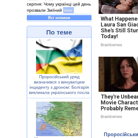
серпня: Чому українці цей день
прозвали Зміїний
Блог
Всі новини
What Happene
Laura San Gi
По теме
She's Still Stu
Today!
Brainberries
Проросійський уряд
визначився з винуватцем
інциденту з дроном: Болгарія
викликала українського посла
They're Unbear
Movie Charact
Probably Rem
Brainberries
Проросійськи