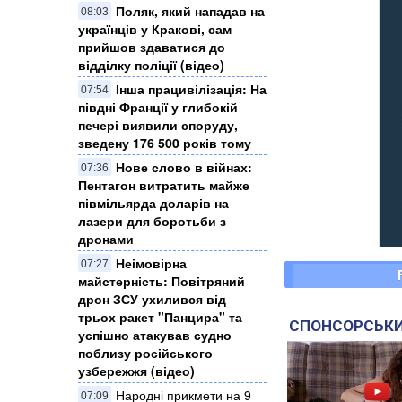
Поляк, який нападав на
08:03
українців у Кракові, сам
прийшов здаватися до
відділку поліції (відео)
Інша працивілізація: На
07:54
півдні Франції у глибокій
печері виявили споруду,
зведену 176 500 років тому
Нове слово в війнах:
07:36
Пентагон витратить майже
півмільярда доларів на
лазери для боротьби з
дронами
Неімовірна
07:27
майстерність: Повітряний
дрон ЗСУ ухилився від
трьох ракет "Панцира" та
СПОНСОРСЬКИ
успішно атакував судно
поблизу російського
узбережжя (відео)
Народні прикмети на 9
07:09