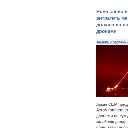
Нове слово в
витратить ма
доларів на л
дронами
неділя, 9 серпень 
Армія США придб
AeroVironment In
дронами на сум
мільйонів доларі
опанувати спосо