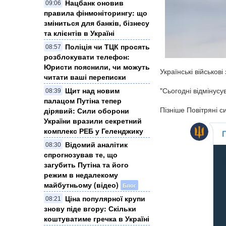
Нацбанк оновив
09:06
правила фінмоніторингу: що
зміниться для банків, бізнесу
та клієнтів в Україні
Поліція чи ТЦК просять
08:57
розблокувати телефон:
Юристи пояснили, чи можуть
Українські військов
читати ваші переписки
"Сьогодні відмінусу
Щит над новим
08:39
палацом Путіна тепер
Пізніше Повітряні 
дірявий: Сили оборони
України вразили секретний
комплекс РЕБ у Геленджику
​Відомий аналітик
08:30
спрогнозував те, що
загубить Путіна та його
режим в недалекому
майбутньому (відео)
Блог
Ціна популярної крупи
08:21
знову піде вгору: Скільки
коштуватиме гречка в Україні