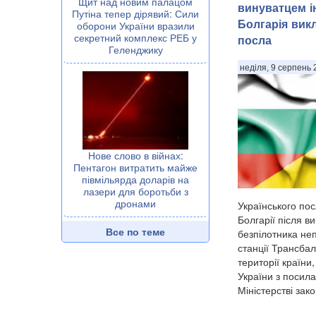
Щит над новим палацом
винуватцем і
Путіна тепер дірявий: Сили
Болгарія вик
оборони України вразили
секретний комплекс РЕБ у
посла
Геленджику
неділя, 9 серпень 
Нове слово в війнах:
Пентагон витратить майже
півмільярда доларів на
лазери для боротьби з
дронами
Українського по
Болгарії після в
Все по теме
безпілотника не
станції Трансба
території країни
України з посил
Міністерстві зак