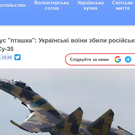
Волонтерська
Українська
Світське
успільство
сотня
кухня
життя
ус "пташка": Українські воїни збили російсь
у-35
Twitter
, 16:29
Слідкуйте за нами