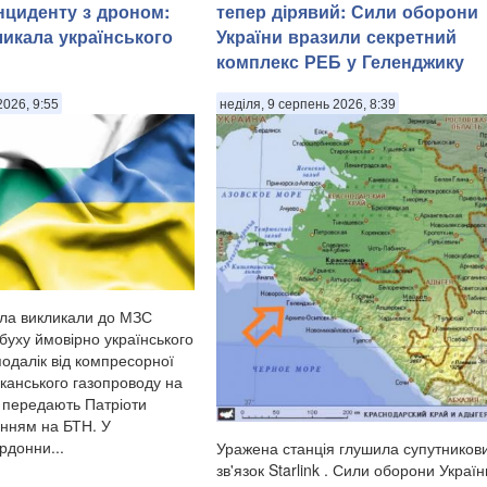
нциденту з дроном:
тепер дірявий: Сили оборони
ликала українського
України вразили секретний
комплекс РЕБ у Геленджику
2026, 9:55
неділя, 9 серпень 2026, 8:39
сла викликали до МЗС
ибуху ймовірно українського
подалік від компресорної
лканського газопроводу на
, передають Патріоти
анням на БТН. У
ордонни...
Уражена станція глушила супутников
зв'язок Starlink . Сили оборони Україн