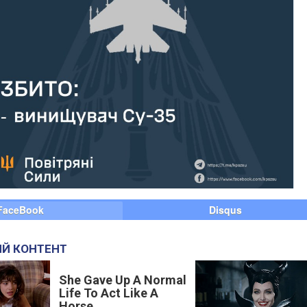
FaceBook
Disqus
Й КОНТЕНТ
She Gave Up A Normal
Life To Act Like A
Horse