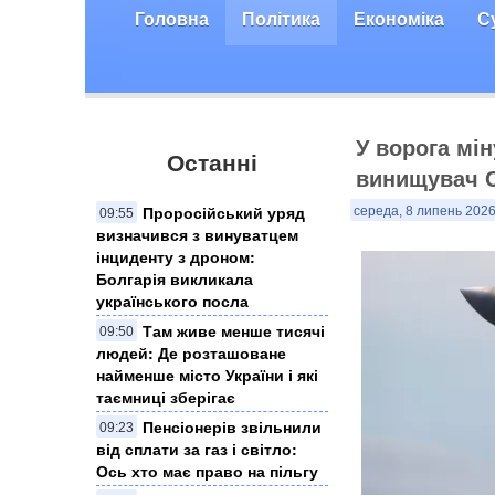
Головна
Політика
Економіка
С
У ворога мін
Останні
винищувач С
Проросійський уряд
середа, 8 липень 2026
09:55
визначився з винуватцем
інциденту з дроном:
Болгарія викликала
українського посла
Там живе менше тисячі
09:50
людей: Де розташоване
найменше місто України і які
таємниці зберігає
Пенсіонерів звільнили
09:23
від сплати за газ і світло:
Ось хто має право на пільгу