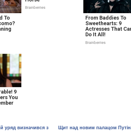
Brainberries
d To
From Baddies To
acomo?
Sweethearts: 9
nning
Actresses That Ca
Do It All!
Brainberries
able! 9
ers You
ember
й уряд визначився з
Щит над новим палацом Путін