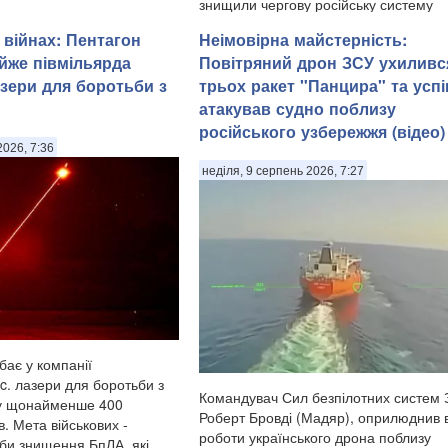
знищили чергову російську систему
радіоелектронної боротьби «Волна К
 війнах: Пентагон
Неімовірна майстерність:
Гарант», яка глушила супутниковий зв
йже півмільярда
Повітряний дрон ЗСУ ухиливс
Starlink, – цього разу в Геленджику
Краснодарського краю. П...
азери для боротьби з
трьох ракет "Панцира" та усп
атакував судно поблизу
російського узбережжя (відео)
2026, 7:36
неділя, 9 серпень 2026, 7:27
ає у компанії
c. лазери для боротьби з
Командувач Сил безпілотних систем
у щонайменше 400
Роберт Бровді (Мадяр), оприлюднив 
в. Мета військових -
роботи українського дрона поблизу
би знищення БпЛА, які