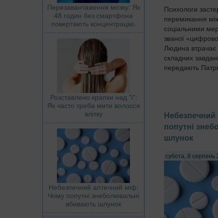
Перезавантаження мозку: Як
Психологи застер
48 годин без смартфона
перемикання мі
повертають концентрацію.
соціальними мер
званої «цифрово
Людина втрачає 
складних завдан
передають Патріо
Розставлено крапки над "і":
Як часто треба мити волосся
влітку
Небезпечний 
попутні знеб
шлунок
субота, 8 серпень 
Небезпечний аптечний міф:
Чому попутні знеболювальні
вбивають шлунок