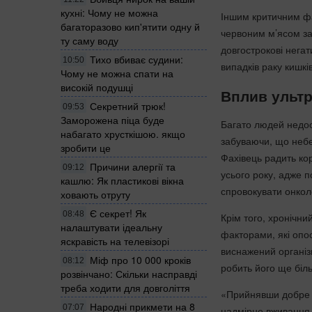
кухні: Чому не можна
Іншим критичним ф
багаторазово кип'ятити одну й
червоним м’ясом за
ту саму воду
довгострокові негат
Тихо вбиває судини:
10:50
випадків раку кишкі
Чому не можна спати на
високій подушці
Вплив ультр
Секретний трюк!
09:53
Заморожена піца буде
Багато людей недоо
набагато хрусткішою. якщо
забуваючи, що небез
зробити це
Фахівець радить ко
Причини алергії та
09:12
усього року, адже п
кашлю: Як пластикові вікна
спровокувати онкол
ховають отруту
Є секрет! Як
08:48
Крім того, хронічни
налаштувати ідеальну
факторами, які опо
яскравість на телевізорі
виснажений організ
Міф про 10 000 кроків
08:12
робить його ще біл
розвінчано: Скільки насправді
треба ходити для довголіття
«Прийнявши добре з
Народні прикмети на 8
07:07
надмірне вживання 