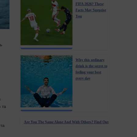
FIFA 2026? These
Facts May Surprise
You
нь
Why this ordinary
drink is the secret to
feeling your best
every day
й
 та
Are You The Same Alone And With Others? Find Out
 та