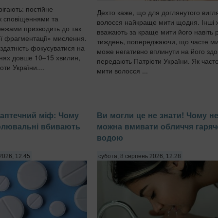
ігають: постійне
Дехто каже, що для доглянутого вигл
ж сповіщеннями та
волосся найкраще мити щодня. Інші 
ежами призводить до так
вважають за краще мити його навіть 
ї фрагментації» мислення.
тиждень, попереджаючи, що часте м
здатність фокусуватися на
може негативно вплинути на його здо
нях довше 10–15 хвилин,
передають Патріоти України. Як часто
ти України....
мити волосся ...
аптечний міф: Чому
Ви могли це не знати! Чому н
олювальні вбивають
можна вмивати обличчя гаря
водою
2026, 12:45
субота, 8 серпень 2026, 12:28