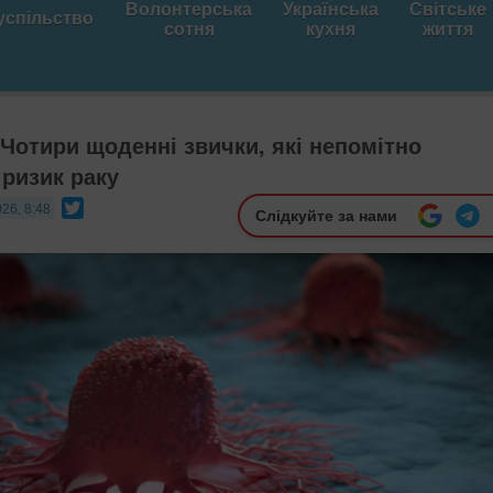
Волонтерська
Українська
Світське
успільство
сотня
кухня
життя
 Чотири щоденні звички, які непомітно
ризик раку
Twitter
26, 8:48
Слідкуйте за нами