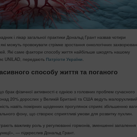
адник і лікар загальної практики Дональд Грант назвав чотири
 які можуть провокувати стрімке зростання онкологічних захворюва
ей. Які саме фактори способу життя найбільше шкодять нашому
ляє UNILAD, передають
Патріоти України
.
асивного способу життя та поганого
о брак фізичної активності є однією з головних проблем сучасного
понад 20% дорослих у Великій Британії та США ведуть малорухливи
тність навіть помірних щоденних прогулянок сприяє збільшенню ваги
ьного фону, що створює сприятливі умови для розвитку пухлин.
діграють важливу роль у регулюванні гормонів, зменшенні запалення
ункції», — підкреслив Дональд Грант.