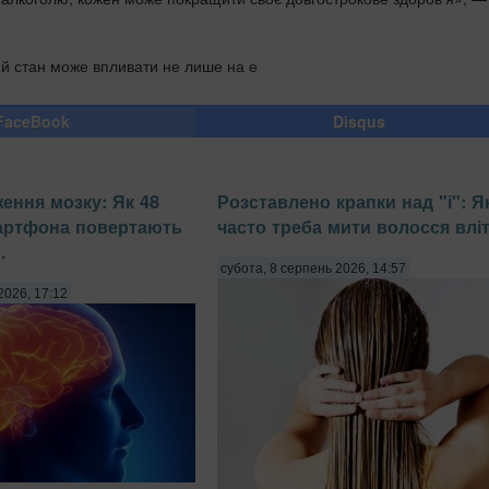
й стан може впливати не лише на е
FaceBook
Disqus
ення мозку: Як 48
Розставлено крапки над "і": Я
мартфона повертають
часто треба мити волосся влі
.
субота, 8 серпень 2026, 14:57
2026, 17:12