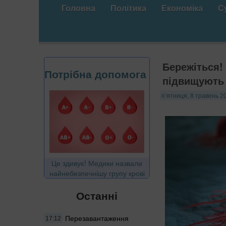
Головна
Політика
Економіка
С
Бережіться!
Потрібна допомога
підвищують 
п’ятниця, 8 травень 20
Це здивує! Медики назвали
найнебезпечнішу групу крові
Останні
Перезавантаження
17:12