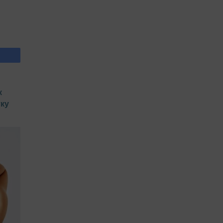
к
тку