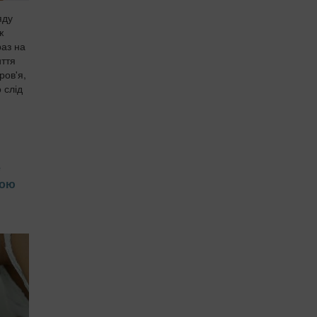
яду
ж
раз на
иття
ров'я,
 слід
е
чою