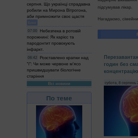
серпня. Що українці спрадавна
підсумував лікар.
робили на Мирона Вітрогона,
аби примножити своє щастя
Нагадаємо, сімейни
Блог
Небезпека в ротовій
07:00
порожнині: Як карієс та
пародонтит провокують
інфаркт.
Перезавантаж
Розставлено крапки над
06:42
годин без с
"і": Чи може червоне м'ясо
пришвидшувати біологічне
концентрацію
старіння
субота, 8 серпень 
Всі новини
По теме