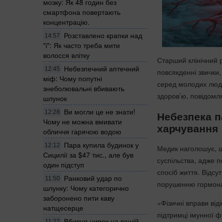
мозку: Як 48 годин без
смартфона повертають
концентрацію.
Розставлено крапки над
14:57
"і": Як часто треба мити
волосся влітку
Старший клінічний р
Небезпечний аптечний
12:45
повсякденні звички,
міф: Чому попутні
серед молодих люд
знеболювальні вбивають
здоров’ю, повідом
шлунок
Ви могли це не знати!
Небезпека п
12:28
Чому не можна вмивати
харчування
обличчя гарячою водою
Пара купила будинок у
12:12
Медик наголошує, щ
Сицилії за $47 тис., але був
суспільства, адже 
один підступ
спосіб життя. Відсу
Ранковий удар по
11:50
порушенню гормонал
шлунку: Чому категорично
заборонено пити каву
«Фізичні вправи ві
натщесерце
підтримці імунної ф
Вбивця нирок на вашій
11:22