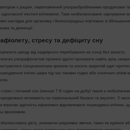
актором є раціон, переповнений ультраобробленими продуктами т
 одночасної нестачі клітковини. Таке незбалансоване харчування м
ивні наслідки для організму і безпосередньо пов’язане зі збільшенн
вника та деменції.
афіолету, стресу та дефіциту сну
цінюють шкоду від надмірного перебування на сонці без захисту,
печні ультрафіолетові промені здатні проникати навіть крізь хмари
ристуватися сонцезахисним кремом та носити закритий одяг протяг
ошкодження клітин шкіри під час пікових годин або сонячних опіків 
огію.
й стрес і поганий сон (менше 7-9 годин на добу) також є небезпечн
середковано впливають на гормональний баланс та імунітет. З час
м втрачає здатність ефективно відновлювати пошкоджені клітини, щ
ьш вразливим.
балансовану дієту, уникаючи шкідливих звичок, таких як куріння а
алкоголю, кожен може покращити своє довгострокове здоров’я», —