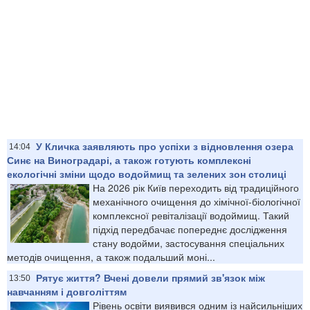
У Кличка заявляють про успіхи з відновлення озера
14:04
Синє на Виноградарі, а також готують комплексні
екологічні зміни щодо водоймищ та зелених зон столиці
На 2026 рік Київ переходить від традиційного
механічного очищення до хімічної-біологічної
комплексної ревіталізації водоймищ. Такий
підхід передбачає попереднє дослідження
стану водойми, застосування спеціальних
методів очищення, а також подальший моні...
Рятує життя? Вчені довели прямий зв'язок між
13:50
навчанням і довголіттям
Рівень освіти виявився одним із найсильніших