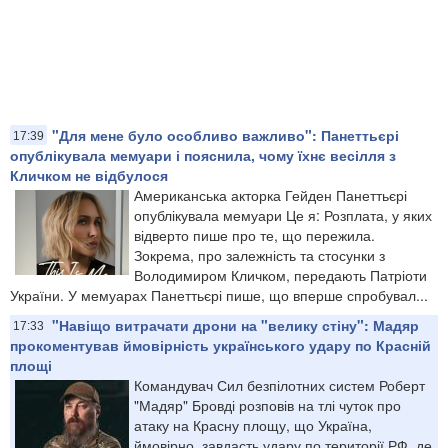
"Для мене було особливо важливо": Панеттьєрі
17:39
опублікувала мемуари і пояснила, чому їхнє весілля з
Кличком не відбулося
Американська акторка Гейден Панеттьєрі
опублікувала мемуари Це я: Розплата, у яких
відверто пише про те, що пережила.
Зокрема, про залежність та стосунки з
Володимиром Кличком, передають Патріоти
України. У мемуарах Панеттьєрі пише, що вперше спробувал...
"Навіщо витрачати дрони на "велику стіну": Мадяр
17:33
прокоментував ймовірність українського удару по Красній
площі
Командувач Сил безпілотних систем Роберт
"Мадяр" Бровді розповів на тлі чуток про
атаку на Красну площу, що Україна,
ймовірно, завдасть удару по території РФ, де