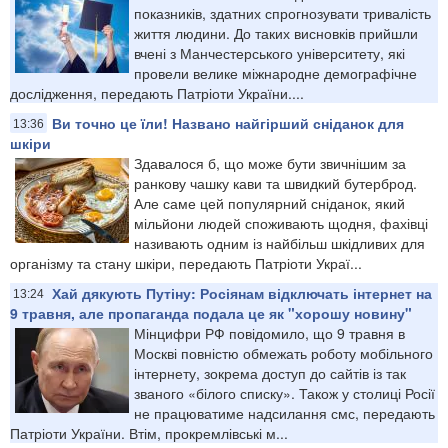
показників, здатних спрогнозувати тривалість
життя людини. До таких висновків прийшли
вчені з Манчестерського університету, які
провели велике міжнародне демографічне
дослідження, передають Патріоти України....
Ви точно це їли! Названо найгірший сніданок для
13:36
шкіри
Здавалося б, що може бути звичнішим за
ранкову чашку кави та швидкий бутерброд.
Але саме цей популярний сніданок, який
мільйони людей споживають щодня, фахівці
називають одним із найбільш шкідливих для
організму та стану шкіри, передають Патріоти Украї...
Хай дякують Путіну: Росіянам відключать інтернет на
13:24
9 травня, але пропаганда подала це як "хорошу новину"
Мінцифри РФ повідомило, що 9 травня в
Москві повністю обмежать роботу мобільного
інтернету, зокрема доступ до сайтів із так
званого «білого списку». Також у столиці Росії
не працюватиме надсилання смс, передають
Патріоти України. Втім, прокремлівські м...