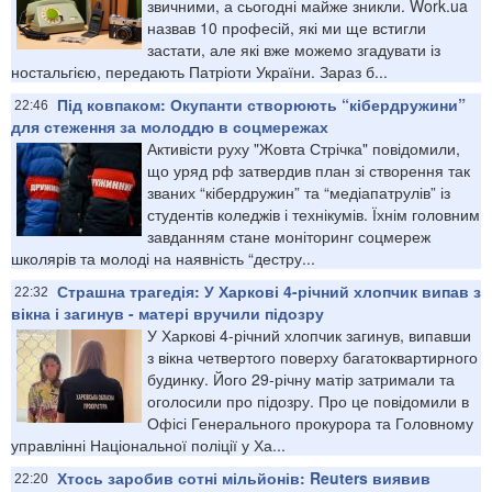
звичними, а сьогодні майже зникли. Work.ua
назвав 10 професій, які ми ще встигли
застати, але які вже можемо згадувати із
ностальгією, передають Патріоти України. Зараз б...
Під ковпаком: Окупанти створюють “кібердружини”
22:46
для стеження за молоддю в соцмережах
Активісти руху "Жовта Стрічка" повідомили,
що уряд рф затвердив план зі створення так
званих “кібердружин” та “медіапатрулів” із
студентів коледжів і технікумів. Їхнім головним
завданням стане моніторинг соцмереж
школярів та молоді на наявність “дестру...
Страшна трагедія: У Харкові 4-річний хлопчик випав з
22:32
вікна і загинув - матері вручили підозру
У Харкові 4-річний хлопчик загинув, випавши
з вікна четвертого поверху багатоквартирного
будинку. Його 29-річну матір затримали та
оголосили про підозру. Про це повідомили в
Офісі Генерального прокурора та Головному
управлінні Національної поліції у Ха...
Хтось заробив сотні мільйонів: Reuters виявив
22:20