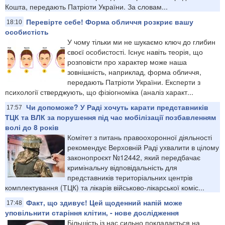
Кошта, передають Патріоти України. За словам...
Перевірте себе! Форма обличчя розкриє вашу
18:10
особистість
У чому тільки ми не шукаємо ключ до глибин
своєї особистості. Існує навіть теорія, що
розповісти про характер може наша
зовнішність, наприклад, форма обличчя,
передають Патріоти України. Експерти з
психології стверджують, що фізіогноміка (аналіз характ...
Чи допоможе? У Раді хочуть карати представників
17:57
ТЦК та ВЛК за порушення під час мобілізації позбавленням
волі до 8 років
Комітет з питань правоохоронної діяльності
рекомендує Верховній Раді ухвалити в цілому
законопроєкт №12442, який передбачає
кримінальну відповідальність для
представників територіальних центрів
комплектування (ТЦК) та лікарів військово-лікарської коміс...
Факт, що здивує! Цей щоденний напій може
17:48
уповільнити старіння клітин, - нове дослідження
Більшість із нас сильно покладається на