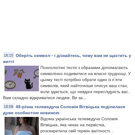
Оберіть символ - і дізнайтесь, чому вам не щастить у
16:15
житті
Психологічні тести з образами допомагають
символічно подивитися на власні труднощі. У
цьому тесті потрібно обрати один із п’яти
символів, який найточніше описує ваш стан,
коли здається, що невдачі переслідують вас.
Вам складно відкриватися людям. Ви за...
45-річна телеведуча Соломія Вітвіцька поділилася
16:08
дуже особистою новиною
Відома українська телеведуча Соломія
Вітвіцька, яка чекає на первістка,
розсекретила свій термін вагітності. .