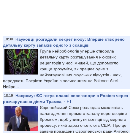
Науковці розгадали секрет нюху: Вперше створено
18:30
детальну карту запахів одного з ссавців
Група нейробіологів уперше створила
детальну карту розташування нюхових
рецепторів у носі мишей, що допомогло
краще зрозуміти, як працює одне з
найзагадковіших людських відчуттів - нюх,
передають Патріоти України з посиланням на Science Alert. .
Нейро...
Напряму: ЄС готує власні переговори з Росією через
18:19
розчарування діями Трампа, - FT
Європейський Союз розглядає можливість
налагодження прямого каналу переговорів з
Кремлем, щоб уникнути ізоляції від мирного
процесу, який зараз очолюють США. Про це
заявив президент Європейської ради Антоніо