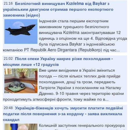
Безпілотний винищувач Kızılelma від Baykar з
21:16
українським двигуном отримав першого експортного
замовника (відео)
Індонезія стала першим експортним
замовником турецького безпілотного
винищувача Kızılelma законтрактувавши 12
одиниць з опціоном на ще 4. Відповідна угода
була підписана Baykar з індонезійською
компанією PT Republik Aero Dirgantara (Republkorp) під час...
Після спеки Україну накриє різке похолодання -
21:02
місцями лише +12 градусів
Вже цими вихідними в Україні зміниться
погода — після кількох теплих днів прийде
похолодання, дощі та грози, передають
Патріоти України з посиланням на Наталку
Діденко. 9-10 травня через територію країни
проходитимуть атмосферні фронти, тому майже по в...
Українців-біженців хочуть змусити платити подвійні
20:48
податки після повернення з-за кордону - заява викликала
скандал
Колишній заступник генерального прокурора