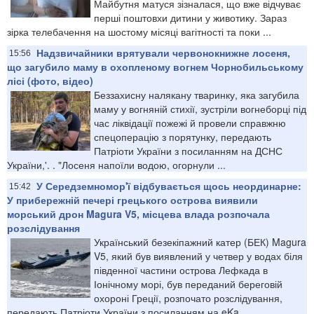
Майбутня матуся зізналася, що вже відчуває
перші поштовхи дитини у животику. Зараз
зірка телебачення на шостому місяці вагітності та поки ...
Надзвичайники врятували червонокнижне лосеня,
15:56
що загубило маму в охопленому вогнем Чорнобильському
лісі (фото, відео)
Беззахисну налякану тваринку, яка загубила
маму у вогняній стихії, зустріли вогнеборці під
час ліквідації пожежі й провели справжню
спецоперацію з порятунку, передають
Патріоти України з посиланням на ДСНС
України,'. . "Лосеня напоїли водою, огорнули ...
У Середземномор'ї відбувається щось неординарне:
15:42
У прибережній печері грецького острова виявили
морський дрон Magura V5, місцева влада розпочала
розслідування
Український безекіпажний катер (БЕК) Magura
V5, який був виявлений у четвер у водах біля
південної частини острова Лефкада в
Іонічному морі, був переданий береговій
охороні Греції, розпочато розслідування,
передають Патріоти України з посиланням на eKa...