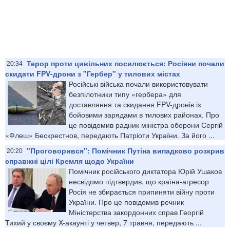
Терор проти цивільних посилюється: ​Росіяни почали
20:34
скидати FPV-дрони з "Гербер" у тилових містах
Російські війська почали використовувати
безпілотники типу «гербера» для
доставляння та скидання FPV-дронів із
бойовими зарядами в тилових районах. Про
це повідомив радник міністра оборони Сергій
«Флеш» Бескрестнов, передають Патріоти України. За його ...
"Проговорився": Помічник Путіна випадково розкрив
20:20
справжні цілі Кремля щодо України
Помічник російського диктатора Юрій Ушаков
несвідомо підтвердив, що країна-агресор
Росія не збирається припиняти війну проти
України. Про це повідомив речник
Міністерства закордонних справ Георгій
Тихий у своєму X-акаунті у четвер, 7 травня, передають ...