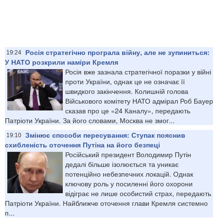
Росія стратегічно програла війну, але не зупиниться:
19:24
У НАТО розкрили наміри Кремля
Росія вже зазнала стратегічної поразки у війні
проти України, однак це не означає її
швидкого закінчення. Колишній голова
Військового комітету НАТО адмірал Роб Бауер
сказав про це «24 Каналу», передають
Патріоти України. За його словами, Москва не змог...
Змінює способи пересування: Ступак пояснив
19:10
схибленість оточення Путіна на його безпеці
Російський президент Володимир Путін
дедалі більше ізолюється та уникає
потенційно небезпечних локацій. Однак
ключову роль у посиленні його охорони
відіграє не лише особистий страх, передають
Патріоти України. Найближче оточення глави Кремля системно
п...