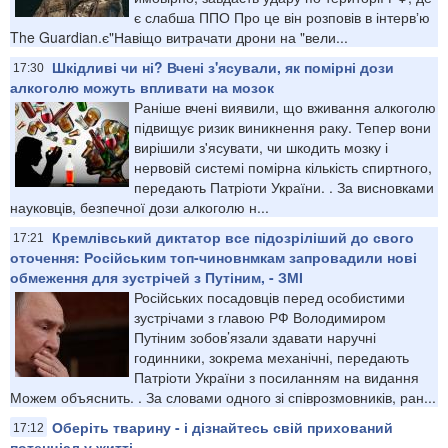
є слабша ППО Про це він розповів в інтервʼю
The Guardian.є"Навіщо витрачати дрони на "вели...
Шкідливі чи ні? Вчені з'ясували, як помірні дози
17:30
алкоголю можуть впливати на мозок
Раніше вчені виявили, що вживання алкоголю
підвищує ризик виникнення раку. Тепер вони
вирішили з'ясувати, чи шкодить мозку і
нервовій системі помірна кількість спиртного,
передають Патріоти України. . За висновками
науковців, безпечної дози алкоголю н...
Кремлівський диктатор все підозріліший до свого
17:21
оточення: Російським топ-чиновнмкам запровадили нові
обмеження для зустрічей з Путіним, - ЗМІ
Російських посадовців перед особистими
зустрічами з главою РФ Володимиром
Путіним зобов’язали здавати наручні
годинники, зокрема механічні, передають
Патріоти України з посиланням на видання
Можем объяснить. . За словами одного зі співрозмовників, ран...
Оберіть тварину - і дізнайтесь свій прихований
17:12
потенціал у житті