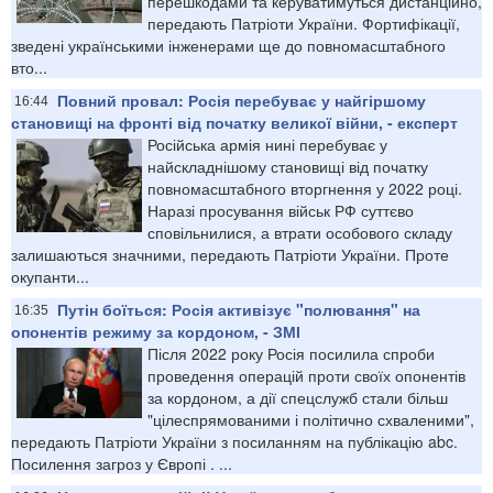
перешкодами та керуватимуться дистанційно,
передають Патріоти України. Фортифікації,
зведені українськими інженерами ще до повномасштабного
вто...
Повний провал: Росія перебуває у найгіршому
16:44
становищі на фронті від початку великої війни, - експерт
Російська армія нині перебуває у
найскладнішому становищі від початку
повномасштабного вторгнення у 2022 році.
Наразі просування військ РФ суттєво
сповільнилися, а втрати особового складу
залишаються значними, передають Патріоти України. Проте
окупанти...
Путін боїться: Росія активізує "полювання" на
16:35
опонентів режиму за кордоном, - ЗМІ
Після 2022 року Росія посилила спроби
проведення операцій проти своїх опонентів
за кордоном, а дії спецслужб стали більш
"цілеспрямованими і політично схваленими",
передають Патріоти України з посиланням на публікацію abc.
Посилення загроз у Європі . ...