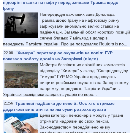
підозрілі ставки на нафту перед заявами Трампа щодо
Ірану
Напередодні важливих заяв Дональда
Трампа щодо Ірану на нафтовому ринку
зафіксували аномально великі ставки на
падіння цін. Загальний обсяг коротких позицій
сягнув близько 7 мільярдів доларів,
передають Патріоти України. Про це повідомляє Reuters із по...
“Химера” перетворює окупантів на попіл: ГУР
22:08
показало роботу дронів на Запоріжжі (відео)
Майстри безпілотних авіаційних комплексів
підрозділу “Химера” у складі “Спецпідрозділу
Тимура” ГУР МО України продовжують
нищити російських окупантів на Запорізькому
напрямку, передають Патріоти України. .
Українські розвідники завдають ударів по воро...
Травневі надбавки до пенсій: Ось хто отримає
21:56
додаткові виплати та на які суми розраховувати
Деякі категорії пенсіонерів можуть у травні
отримати надбавки до своїх пенсій.
Законодавством передбачено низку
спеціальних надбавок, які нараховуються за