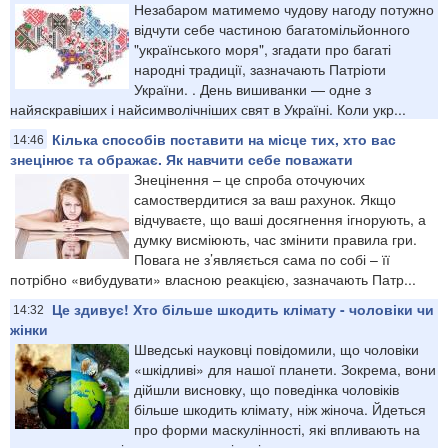
Незабаром матимемо чудову нагоду потужно
відчути себе частиною багатомільйонного
"українського моря", згадати про багаті
народні традиції, зазначають Патріоти
України. . День вишиванки — одне з
найяскравіших і найсимволічніших свят в Україні. Коли укр...
Кілька способів поставити на місце тих, хто вас
14:46
знецінює та ображає. Як навчити себе поважати
Знецінення – це спроба оточуючих
самоствердитися за ваш рахунок. Якщо
відчуваєте, що ваші досягнення ігнорують, а
думку висміюють, час змінити правила гри.
Повага не з’являється сама по собі – її
потрібно «вибудувати» власною реакцією, зазначають Патр...
Це здивує! Хто більше шкодить клімату - чоловіки чи
14:32
жінки
Шведські науковці повідомили, що чоловіки
«шкідливі» для нашої планети. Зокрема, вони
дійшли висновку, що поведінка чоловіків
більше шкодить клімату, ніж жіноча. Йдеться
про форми маскулінності, які впливають на