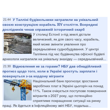
У Талліні будівельники натрапили на унікальний
21:44
своєю конструкцією корабель XIV століття. Всередині
дослідників чекав справжній історичний скарб
У столиці Естонії з-під землі дістали
величезний, як для свого часу, корабель,
який може змінити уявлення про
середньовічне суднобудування. У центрі
Таллінна під час будівництва офісної будівлі
археологи натрапили на унікальну знахідку — середньовічний...
Відновлення не за горами? НБУ дав обнадійливий
21:30
прогноз щодо того, коли в Україні зростуть зарплати і
повернуться з-за кордону мігранти
Національний банк прогнозує зростання
заробітних плат в Україні цьогоріч на понад
11%. Також очікується поступове повернення
мігрантів з 2027 року, що потенційно
сприятиме покращенню ситуації на ринку
праці. Як йдеться в Інфляційному звіті НБУ, подальш...