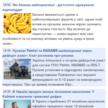
Які банани найкорисніші - дієтологи здивували
18:56
відповіддю
Банани вважаються одним із
найпопулярніших фруктів у світі, однак їхній
вплив на організм значною мірою залежить
від ступеня стиглості. Від зелених до
перестиглих — кожен варіант має свої
особливості та по-різному впливає на рівень цукру в крові,
травл...
Пускові Patriot та NASAMS напівпорожні через
18:48
дефіцит ракет: Ігнат розповів про ризики
Україна зіткнулася з гострим дефіцитом ракет
для систем ППО Patriot, NASAMS та IRIS-T.
Пускові установки в підрозділах напівпорожні,
а представники Повітряних сил змушені
випрошувати по 5-10 ракет на міжнародних
переговорах. Про це заявив полковник Юрі...
В Україні працює менше половини населення: У
18:39
Кабміні озвучили тривожні цифри
В Україні з приблизно 31 мільйона населення
офіційно працюють лише 13 мільйонів