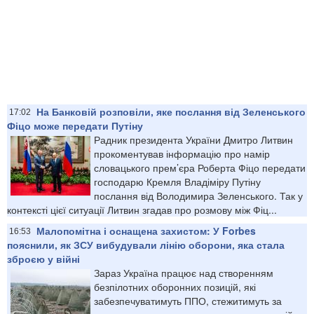
На Банковій розповіли, яке послання від Зеленського
17:02
Фіцо може передати Путіну
Радник президента України Дмитро Литвин
прокоментував інформацію про намір
словацького прем’єра Роберта Фіцо передати
господарю Кремля Владіміру Путіну
послання від Володимира Зеленського. Так у
контексті цієї ситуації Литвин згадав про розмову між Фіц...
Малопомітна і оснащена захистом: У Forbes
16:53
пояснили, як ЗСУ вибудували лінію оборони, яка стала
зброєю у війні
Зараз Україна працює над створенням
безпілотних оборонних позицій, які
забезпечуватимуть ППО, стежитимуть за