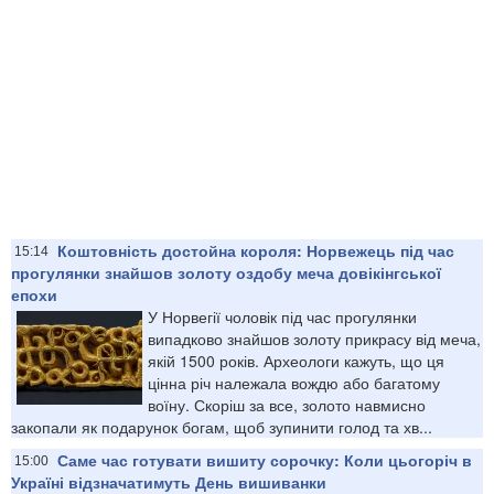
Коштовність достойна короля: Норвежець під час
15:14
прогулянки знайшов золоту оздобу меча довікінгської
епохи
У Норвегії чоловік під час прогулянки
випадково знайшов золоту прикрасу від меча,
якій 1500 років. Археологи кажуть, що ця
цінна річ належала вождю або багатому
воїну. Скоріш за все, золото навмисно
закопали як подарунок богам, щоб зупинити голод та хв...
Саме час готувати вишиту сорочку: Коли цьогоріч в
15:00
Україні відзначатимуть День вишиванки