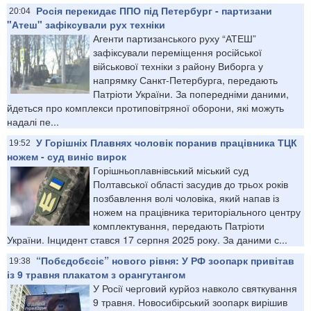
Росія перекидає ППО під Петербург - партизани
20:04
"Атеш" зафіксували рух техніки
Агенти партизанського руху “АТЕШ”
зафіксували переміщення російської
військової техніки з району Виборга у
напрямку Санкт-Петербурга, передають
Патріоти України. За попередніми даними,
йдеться про комплекси протиповітряної оборони, які можуть
надалі пе...
У Горішніх Плавнях чоловік поранив працівника ТЦК
19:52
ножем - суд виніс вирок
Горішньоплавнівський міський суд
Полтавської області засудив до трьох років
позбавлення волі чоловіка, який напав із
ножем на працівника територіального центру
комплектування, передають Патріоти
України. Інцидент стався 17 серпня 2025 року. За даними с...
“Побєдобєсіє” нового рівня: У РФ зоопарк привітав
19:38
із 9 травня плакатом з орангутангом
У Росії черговий курйоз навколо святкування
9 травня. Новосибірський зоопарк вирішив