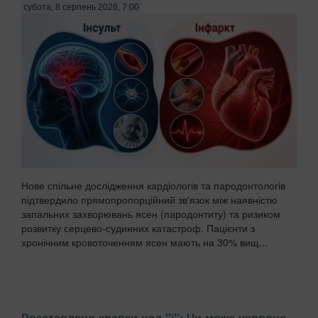
субота, 8 серпень 2026, 7:00
Нове спільне дослідження кардіологів та пародонтологів
підтвердило прямопропорційний зв'язок між наявністю
запальних захворювань ясен (пародонтиту) та ризиком
розвитку серцево-судинних катастроф. Пацієнти з
хронічним кровоточенням ясен мають на 30% вищ...
Розставлено крапки над "і": Чи може червоне