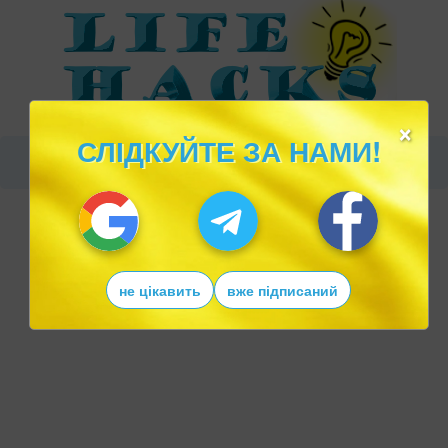
×
СЛІДКУЙТЕ ЗА НАМИ!
не цікавить
вже підписаний