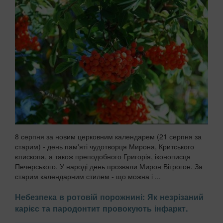
8 серпня за новим церковним календарем (21 серпня за
старим) - день пам'яті чудотворця Мирона, Критського
єпископа, а також преподобного Григорія, іконописця
Печерського. У народі день прозвали Мирон Вітрогон. За
старим календарним стилем - що можна і ...
Небезпека в ротовій порожнині: Як незрізаний
карієс та пародонтит провокують інфаркт.