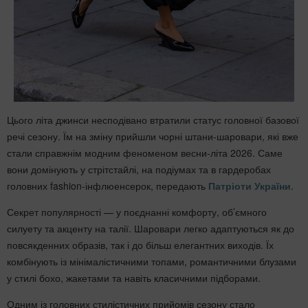
Цього літа джинси несподівано втратили статус головної базової
речі сезону. Їм на зміну прийшли чорні штани-шаровари, які вже
стали справжнім модним феноменом весни-літа 2026. Саме
вони домінують у стрітстайлі, на подіумах та в гардеробах
головних fashion-інфлюенсерок, передають
Патріоти України
.
Секрет популярності — у поєднанні комфорту, об’ємного
силуету та акценту на талії. Шаровари легко адаптуються як до
повсякденних образів, так і до більш елегантних виходів. Їх
комбінують із мінімалістичними топами, романтичними блузами
у стилі бохо, жакетами та навіть класичними підборами.
Одним із головних стилістичних прийомів сезону стало