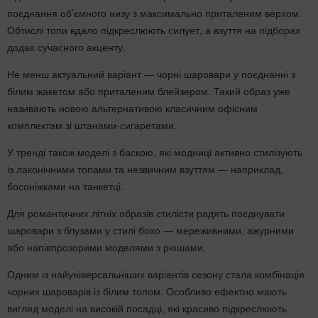
поєднання об’ємного низу з максимально приталеним верхом.
Обтислі топи вдало підкреслюють силует, а взуття на підборах
додає сучасного акценту.
Не менш актуальний варіант — чорні шаровари у поєднанні з
білим жакетом або приталеним блейзером. Такий образ уже
називають новою альтернативою класичним офісним
комплектам зі штанами-сигаретами.
У тренді також моделі з баскою, які модниці активно стилізують
із лаконічними топами та незвичним взуттям — наприклад,
босоніжками на танкетці.
Для романтичних літніх образів стилісти радять поєднувати
шаровари з блузами у стилі бохо — мереживними, ажурними
або напівпрозорими моделями з рюшами.
Одним із найуніверсальніших варіантів сезону стала комбінація
чорних шароварів із білим топом. Особливо ефектно мають
вигляд моделі на високій посадці, які красиво підкреслюють